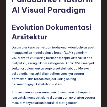
e
si
AI Visual Paradigm
a
n
Evolution Dokumentasi
-
Arsitektur
L
a
Dalam alur kerja pemetaan tradisional—dan bahkan saat
menggunakan model bahasa besar (LLM) generik—
t
visual arsitektur sering berubah menjadi artefak statis.
e
Output ini, sering dikirim sebagai PNG atau SVG, menjadi
terkunci dalam waktu segera setelah dibuat. Mereka
s
sulit diedit, mustahil dikendalikan versinya secara
t
bermakna, dan rentan menjadi usang seiring
berkembangnya kebutuhan sistem.
T
Tim pengembangan sering membuang waktu berjam-
r
jam untuk membuat ulang diagram dari awal atau secara
e
manual menyesuaikan bentuk di alat gambar.