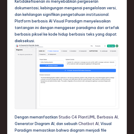
Ketidakefisienan ini menyebabkan pergeseran
n
dokumentasi, kebingungan mengenai pengelolaan versi,
d
dan kehilangan signifikan pengetahuan institusional.
Platform berbasis AI Visual Paradigm menyelesaikan
s
tantangan ini dengan menggeser paradigma dari artefak
in
berbasis piksel ke kode hidup berbasis teks yang dapat
dieksekusi.
S
o
f
t
w
a
r
e
Dengan memanfaatkan
Studio C4 PlantUML Berbasis AI
,
,
Generator Diagram AI, dan sebuah
Chatbot AI
, Visual
Paradigm memastikan bahwa diagram menjadi file
T