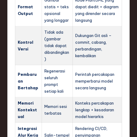
Gambar
Kode PlantUML yang
Format
statis + teks
dapat diedit + diagram
Output
opsional
yang dirender secara
yang longgar
langsung
Tidak ada
Dukungan Git asli –
(gambar
Kontrol
commit, cabang,
tidak dapat
Versi
perbandingan,
dibandingkan
kembalikan
)
Regenerasi
Pembaru
Perintah percakapan
seluruh
an
memperbarui model
prompt
Bertahap
secara langsung
setiap kali
Memori
Konteks percakapan
Memori sesi
Kontekst
lengkap + kesadaran
terbatas
ual
model hierarkis
Integrasi
Rendering CI/CD,
Alur Kerja
Salin-tempel
penyimpanan