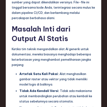
sumber yang dapat dikendalikan versinya. File-file ini
e
tinggal bersama kode Anda, terintegrasi secara mulus ke
dalam pipeline CI/CD, dan berkembang melalui
c
percakapan berbahasa alami.
h
Masalah Inti dari
,
Output AI Statis
a
n
Ketika tim teknik mengandalkan alat AI generik untuk
d
dokumentasi, mereka biasanya menghadapi beberapa
keterbatasan yang menghambat pemeliharaan jangka
I
panjang:
n
Artefak Satu Kali Pakai:
Alat menghasilkan
n
gambar raster atau vektor yang tidak memiliki
model logis di baliknya.
o
Tidak Ada Kendali Versi:
Tidak ada mekanisme
v
untuk membandingkan perubahan atau kembali ke
a
status sebelumnya secara otomatis.