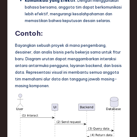
Komunikasi yang Efektif:
Dengan menggunakan
n
bahasa bersama, anggota tim dapat berkomunikasi
d
lebih efektif, mengurangi kesalahpahaman dan
memastikan bahwa keputusan desain selaras.
s
Contoh:
in
S
Bayangkan sebuah proyek di mana pengembang,
desainer, dan analis bisnis perlu bekerja sama untuk fitur
o
baru. Diagram urutan dapat menggambarkan interaksi
f
antara antarmuka pengguna, layanan backend, dan basis
data. Representasi visual ini membantu semua anggota
t
tim memahami alur data dan tanggung jawab masing-
w
masing komponen.
a
r
e
,
T