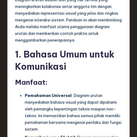
e
meningkatkan kolaborasi antar anggota tim dengan
si
menyediakan representasi visual yang jelas dan ringkas
a
mengenai interaksi sistem. Panduan ini akan membimbing
Anda melalui manfaat utama penggunaan diagram
n
urutan dan memberikan contoh praktis untuk
-
menggambarkan penerapannya.
L
1. Bahasa Umum untuk
a
Komunikasi
t
e
Manfaat:
s
Pemahaman Universal:
Diagram urutan
t
menyediakan bahasa visual yang dapat dipahami
oleh pemangku kepentingan teknis maupun non-
T
teknis. Ini memastikan bahwa semua pihak memiliki
r
pemahaman bersama mengenai perilaku dan fungsi
sistem.
e