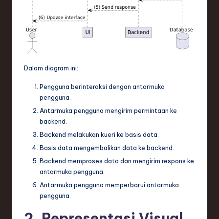
e
c
h
,
Dalam diagram ini:
a
Pengguna berinteraksi dengan antarmuka
n
pengguna.
d
Antarmuka pengguna mengirim permintaan ke
backend.
I
Backend melakukan kueri ke basis data.
n
Basis data mengembalikan data ke backend.
n
Backend memproses data dan mengirim respons ke
antarmuka pengguna.
o
Antarmuka pengguna memperbarui antarmuka
v
pengguna.
a
2. Representasi Visual