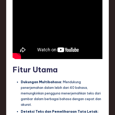
e
c
h
,
a
n
d
I
Fitur Utama
n
Dukungan Multibahasa:
Mendukung
n
penerjemahan dalam lebih dari 40 bahasa,
o
memungkinkan pengguna menerjemahkan teks dari
gambar dalam berbagai bahasa dengan cepat dan
v
akurat.
a
Deteksi Teks dan Pemeliharaan Tata Letak: