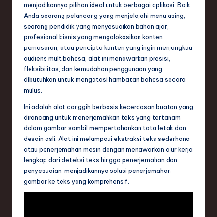
n
menjadikannya pilihan ideal untuk berbagai aplikasi. Baik
Anda seorang pelancong yang menjelajahi menu asing,
d
seorang pendidik yang menyesuaikan bahan ajar,
s
profesional bisnis yang mengalokasikan konten
pemasaran, atau pencipta konten yang ingin menjangkau
in
audiens multibahasa, alat ini menawarkan presisi,
S
fleksibilitas, dan kemudahan penggunaan yang
dibutuhkan untuk mengatasi hambatan bahasa secara
o
mulus.
f
Ini adalah alat canggih berbasis kecerdasan buatan yang
t
dirancang untuk menerjemahkan teks yang tertanam
dalam gambar sambil mempertahankan tata letak dan
w
desain asli. Alat ini melampaui ekstraksi teks sederhana
a
atau penerjemahan mesin dengan menawarkan alur kerja
lengkap dari deteksi teks hingga penerjemahan dan
r
penyesuaian, menjadikannya solusi penerjemahan
e
gambar ke teks yang komprehensif.
,
T