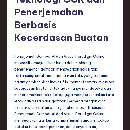
e
si
Penerjemahan
a
Berbasis
n
Kecerdasan Buatan
-
L
a
Penerjemah Gambar AI dari Visual Paradigm Online
mewakili kemajuan luar biasa dalam bidang
t
penerjemahan gambar, menawarkan solusi tak
e
tertandingi untuk menerjemahkan teks yang tertanam
dalam gambar. Alat inovatif ini memanfaatkan kekuatan
s
kecerdasan buatan untuk tidak hanya mendeteksi dan
t
menerjemahkan teks, tetapi juga mempertahankan tata
letak dan desain asli gambar. Berbeda dengan alat
T
ekstraksi teks atau penerjemahan mesin tradisional,
r
Penerjemah Gambar AI dari Visual Paradigm Online
menyediakan alur kerja komprehensif yang mencakup
e
deteksi teks, penerjemahan, dan penyesuaian,