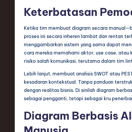
Keterbatasan Pemo
s
t
Ketika tim membuat diagram secara manual—ba
T
proses ini secara inheren lambat dan rentan ter
menggambarkan sistem yang sama dapat mengh
r
cara mereka memahami aktor, use case, atau k
e
risiko salah komunikasi, terutama dalam tim lint
n
Lebih lanjut, membuat analisis SWOT atau PE
kesadaran kontekstual. Tanpa panduan terstruktu
d
dengan realitas bisnis. Di sinilah diagram ber
s
sebagai pengganti, tetapi sebagai kru penerb
i
Diagram Berbasis A
n
Manusia