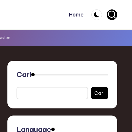
Home
isten
Cari
Cari
Language