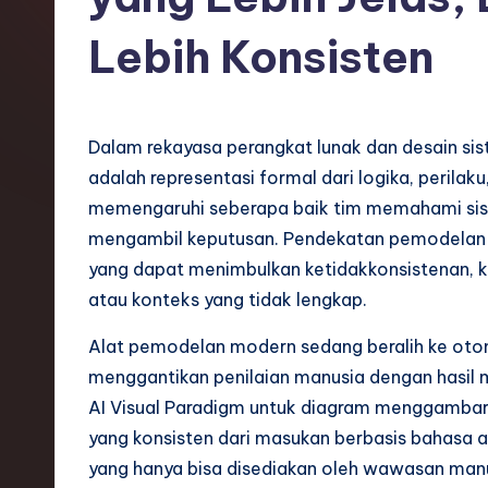
o
Lebih Konsisten
n
e
Dalam rekayasa perangkat lunak dan desain si
si
adalah representasi formal dari logika, perilaku
a
memengaruhi seberapa baik tim memahami sis
mengambil keputusan. Pendekatan pemodelan 
n
yang dapat menimbulkan ketidakkonsistenan, k
-
atau konteks yang tidak lengkap.
L
Alat pemodelan modern sedang beralih ke otoma
menggantikan penilaian manusia dengan hasil
a
AI Visual Paradigm untuk diagram menggambar
t
yang konsisten dari masukan berbasis bahasa
yang hanya bisa disediakan oleh wawasan manu
e