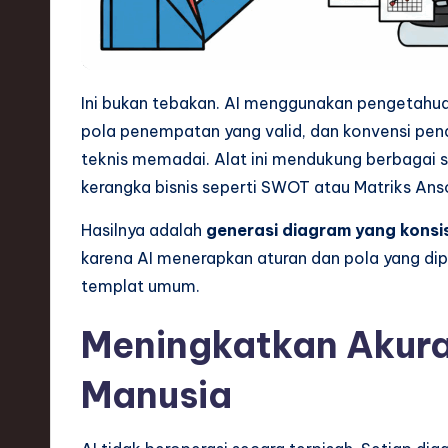
h
,
a
Ini bukan tebakan. AI menggunakan pengetahu
pola penempatan yang valid, dan konvensi pe
n
teknis memadai. Alat ini mendukung berbagai 
d
kerangka bisnis seperti SWOT atau Matriks Ans
I
Hasilnya adalah
generasi diagram yang konsi
karena AI menerapkan aturan dan pola yang dipe
n
templat umum.
n
Meningkatkan Akur
o
Manusia
v
a