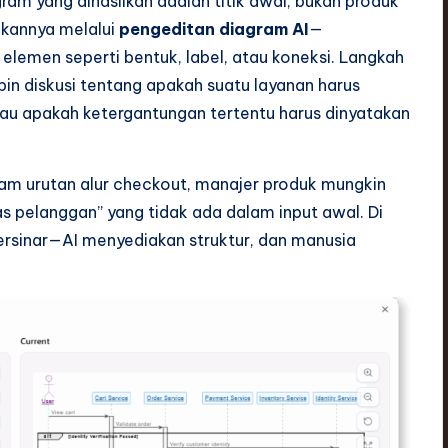
gram yang dihasilkan adalah titik awal, bukan produk
kannya melalui
pengeditan diagram AI
—
emen seperti bentuk, label, atau koneksi. Langkah
in diskusi tentang apakah suatu layanan harus
u apakah ketergantungan tertentu harus dinyatakan
ram urutan alur checkout, manajer produk mungkin
as pelanggan” yang tidak ada dalam input awal. Di
rsinar—AI menyediakan struktur, dan manusia