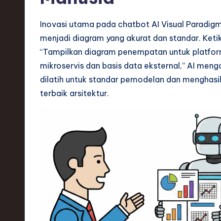
S
o
Inovasi utama pada chatbot AI Visual Parad
menjadi diagram yang akurat dan standar. Ket
ft
“Tampilkan diagram penempatan untuk platfo
w
mikroservis dan basis data eksternal,” AI men
dilatih untuk standar pemodelan dan menghasi
a
terbaik arsitektur.
r
e
,
T
e
c