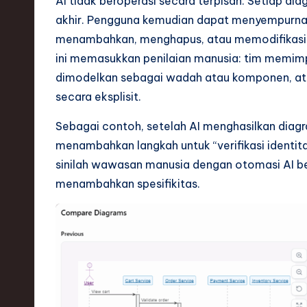
AI tidak beroperasi secara terpisah. Setiap dia
ti
akhir. Pengguna kemudian dapat menyempurna
menambahkan, menghapus, atau memodifikasi el
o
ini memasukkan penilaian manusia: tim memimp
n
dimodelkan sebagai wadah atau komponen, ata
secara eksplisit.
Sebagai contoh, setelah AI menghasilkan diag
menambahkan langkah untuk “verifikasi identit
sinilah wawasan manusia dengan otomasi AI be
menambahkan spesifikitas.