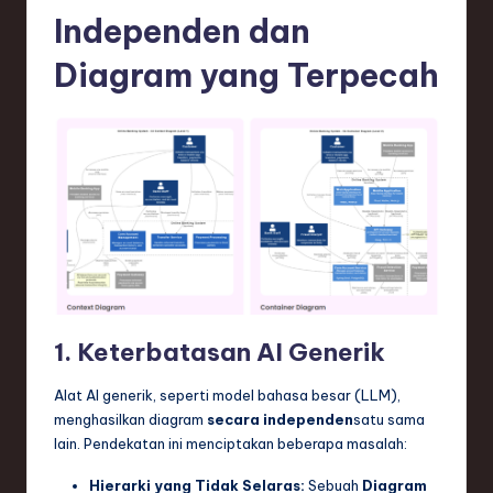
Independen dan
e
c
Diagram yang Terpecah
h
,
a
n
d
I
n
1. Keterbatasan AI Generik
n
o
Alat AI generik, seperti model bahasa besar (LLM),
menghasilkan diagram
secara independen
satu sama
v
lain. Pendekatan ini menciptakan beberapa masalah:
a
Hierarki yang Tidak Selaras:
Sebuah
Diagram