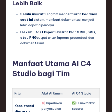
Lebih Baik
Selalu Akurat:
Diagram mencerminkan
keadaan
saat ini
sistem, membuat dokumentasi menjadi
lebih dapat dipercaya.
Fleksibilitas Ekspor:
Hasilkan
PlantUML, SVG,
atau PNG
output untuk laporan, presentasi, dan
dokumen teknis.
Manfaat Utama AI C4
Studio bagi Tim
Fitur
Alat AI Umum
AI C4 Studio
Diperlukan
Disinkronkan
Konsistensi
penyesuaian
secara
Hierarkis