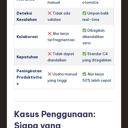
manual
otomatis
Deteksi
Tidak ada
Umpan balik
Kesalahan
validasi
real-time
Dibagikan,
Alur kerja
Kolaborasi
dikendalikan
terfragmentasi
versi
Tidak dapat
Standar C4
Kepatuhan
diandalkan
yang ditegakkan
Peningkatan
Usaha manual
Alur kerja
Produktivita
yang tinggi
50% lebih cepat
s
Kasus Penggunaan:
Siapa yang