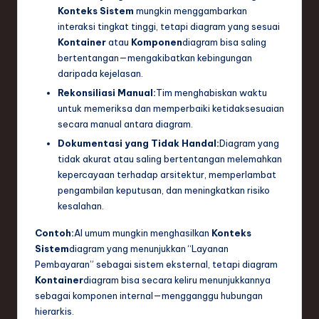
ti
Konteks Sistem
mungkin menggambarkan
interaksi tingkat tinggi, tetapi diagram yang sesuai
o
Kontainer
atau
Komponen
diagram bisa saling
n
bertentangan—mengakibatkan kebingungan
daripada kejelasan.
Rekonsiliasi Manual:
Tim menghabiskan waktu
untuk memeriksa dan memperbaiki ketidaksesuaian
secara manual antara diagram.
Dokumentasi yang Tidak Handal:
Diagram yang
tidak akurat atau saling bertentangan melemahkan
kepercayaan terhadap arsitektur, memperlambat
pengambilan keputusan, dan meningkatkan risiko
kesalahan.
Contoh:
AI umum mungkin menghasilkan
Konteks
Sistem
diagram yang menunjukkan “Layanan
Pembayaran” sebagai sistem eksternal, tetapi diagram
Kontainer
diagram bisa secara keliru menunjukkannya
sebagai komponen internal—mengganggu hubungan
hierarkis.