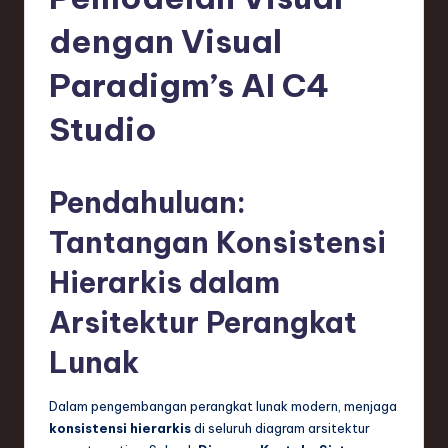
e
si
dengan Visual
a
Paradigm’s AI C4
n
Studio
-
L
Pendahuluan:
a
t
Tantangan Konsistensi
e
Hierarkis dalam
s
Arsitektur Perangkat
t
Lunak
T
r
Dalam pengembangan perangkat lunak modern, menjaga
e
konsistensi hierarkis
di seluruh diagram arsitektur