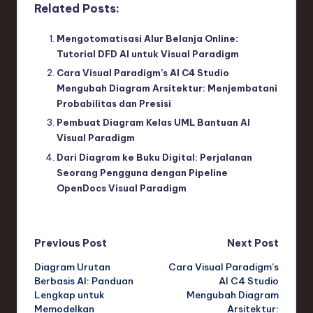
Related Posts:
Mengotomatisasi Alur Belanja Online:
Tutorial DFD AI untuk Visual Paradigm
Cara Visual Paradigm’s AI C4 Studio
Mengubah Diagram Arsitektur: Menjembatani
Probabilitas dan Presisi
Pembuat Diagram Kelas UML Bantuan AI
Visual Paradigm
Dari Diagram ke Buku Digital: Perjalanan
Seorang Pengguna dengan Pipeline
OpenDocs Visual Paradigm
Post
Previous Post
Next Post
Diagram Urutan
Cara Visual Paradigm’s
navigation
Berbasis AI: Panduan
AI C4 Studio
Lengkap untuk
Mengubah Diagram
Memodelkan
Arsitektur: