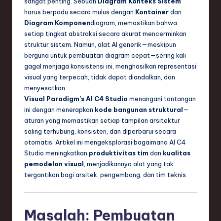
sangat penting. Sebuah
Diagram Konteks Sistem
n
harus berpadu secara mulus dengan
Kontainer
dan
d
Diagram Komponen
diagram, memastikan bahwa
setiap tingkat abstraksi secara akurat mencerminkan
s
struktur sistem. Namun, alat AI generik—meskipun
in
berguna untuk pembuatan diagram cepat—sering kali
gagal menjaga konsistensi ini, menghasilkan representasi
S
visual yang terpecah, tidak dapat diandalkan, dan
o
menyesatkan.
Visual Paradigm’s AI C4 Studio
menangani tantangan
f
ini dengan menerapkan
kode bangunan struktural
—
t
aturan yang memastikan setiap tampilan arsitektur
saling terhubung, konsisten, dan diperbarui secara
w
otomatis. Artikel ini mengeksplorasi bagaimana AI C4
a
Studio meningkatkan
produktivitas tim
dan
kualitas
pemodelan visual
, menjadikannya alat yang tak
r
tergantikan bagi arsitek, pengembang, dan tim teknis.
e
,
Masalah: Pembuatan
T