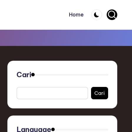
Home
Cari
Cari
Language