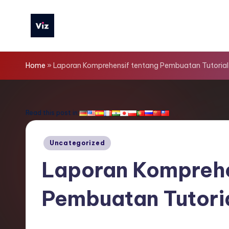
Skip
to
V
content
iz
Home
»
Laporan Komprehensif tentang Pembuatan Tutorial
T
o
Read this post in:
o
Posted
Uncategorized
ls
in
Laporan Komprehe
I
Pembuatan Tutoria
n
d