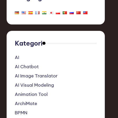
Kategori
AI
AI Chatbot
AI Image Translator
AI Visual Modeling
Animation Tool
ArchiMate
BPMN