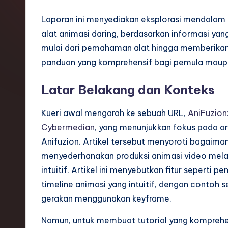
o
Laporan ini menyediakan eksplorasi mendalam 
n
alat animasi daring, berdasarkan informasi y
mulai dari pemahaman alat hingga memberikan
e
panduan yang komprehensif bagi pemula maupun
si
Latar Belakang dan Konteks
a
Kueri awal mengarah ke sebuah URL,
AniFuzion
n
Cybermedian
, yang menunjukkan fokus pada 
-
Anifuzion. Artikel tersebut menyoroti bagaiman
menyederhanakan produksi animasi video mel
L
intuitif. Artikel ini menyebutkan fitur seperti
a
timeline animasi yang intuitif, dengan contoh
gerakan menggunakan keyframe.
t
Namun, untuk membuat tutorial yang komprehens
e