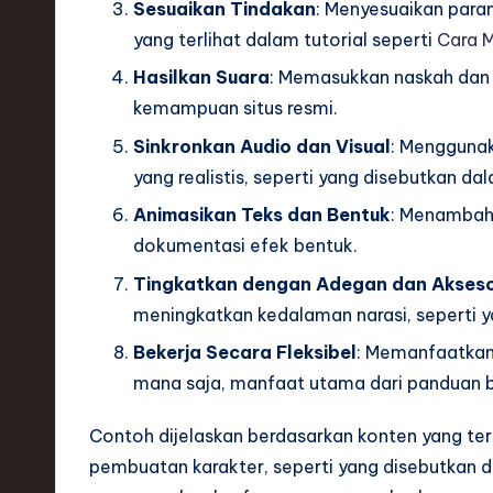
Sesuaikan Tindakan
: Menyesuaikan param
ti
yang terlihat dalam tutorial seperti
Cara 
Hasilkan Suara
: Memasukkan naskah dan m
o
kemampuan situs resmi.
n
Sinkronkan Audio dan Visual
: Menggunak
yang realistis, seperti yang disebutkan da
Animasikan Teks dan Bentuk
: Menambahk
dokumentasi efek bentuk.
Tingkatkan dengan Adegan dan Akseso
meningkatkan kedalaman narasi, seperti yan
Bekerja Secara Fleksibel
: Memanfaatkan 
mana saja, manfaat utama dari panduan b
Contoh dijelaskan berdasarkan konten yang ter
pembuatan karakter, seperti yang disebutkan 