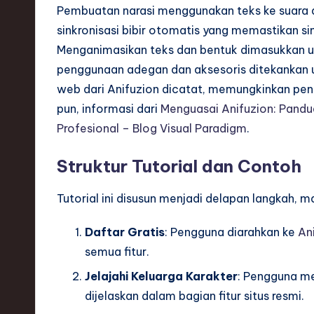
h
Pembuatan narasi menggunakan teks ke suara d
sinkronisasi bibir otomatis yang memastikan sink
,
Menganimasikan teks dan bentuk dimasukkan un
a
penggunaan adegan dan aksesoris ditekankan u
web dari Anifuzion dicatat, memungkinkan peng
n
pun, informasi dari
Menguasai Anifuzion: Pand
d
Profesional – Blog Visual Paradigm
.
I
Struktur Tutorial dan Contoh
n
Tutorial ini disusun menjadi delapan langkah, 
n
Daftar Gratis
: Pengguna diarahkan ke
An
o
semua fitur.
v
Jelajahi Keluarga Karakter
: Pengguna me
dijelaskan dalam bagian fitur situs resmi.
a