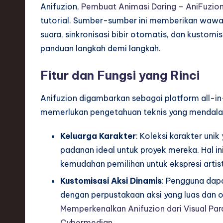
Anifuzion,
Pembuat Animasi Daring – AniFuzio
s
tutorial. Sumber-sumber ini memberikan wawasa
suara, sinkronisasi bibir otomatis, dan kustomi
t
panduan langkah demi langkah.
T
Fitur dan Fungsi yang Rinci
r
e
Anifuzion digambarkan sebagai platform all-i
memerlukan pengetahuan teknis yang mendalam
n
Keluarga Karakter
: Koleksi karakter un
d
padanan ideal untuk proyek mereka. Hal ini
s
kemudahan pemilihan untuk ekspresi artist
Kustomisasi Aksi Dinamis
: Pengguna dap
i
dengan perpustakaan aksi yang luas dan o
n
Memperkenalkan Anifuzion dari Visual P
Cybermedian
.