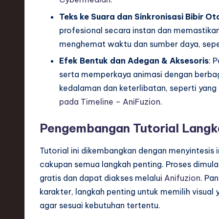
S
Teks ke Suara dan Sinkronisasi Bibir O
o
profesional secara instan dan memastikan 
ft
menghemat waktu dan sumber daya, seperti
Efek Bentuk dan Adegan & Aksesoris
: 
w
serta memperkaya animasi dengan berbag
a
kedalaman dan keterlibatan, seperti yang t
pada Timeline – AniFuzion
.
r
e
Pengembangan Tutorial Langk
,
Tutorial ini dikembangkan dengan menyintesis 
cakupan semua langkah penting. Proses dimul
T
gratis dan dapat diakses melalui
Anifuzion
. Pa
e
karakter, langkah penting untuk memilih visual
agar sesuai kebutuhan tertentu.
c