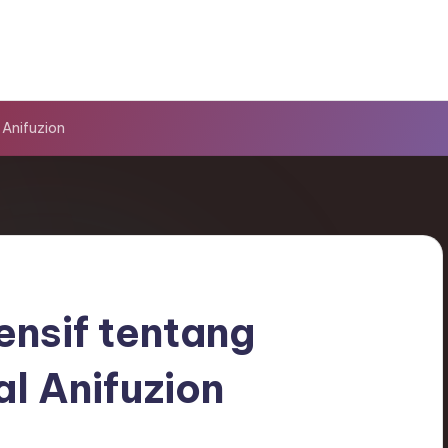
 Anifuzion
nsif tentang
l Anifuzion