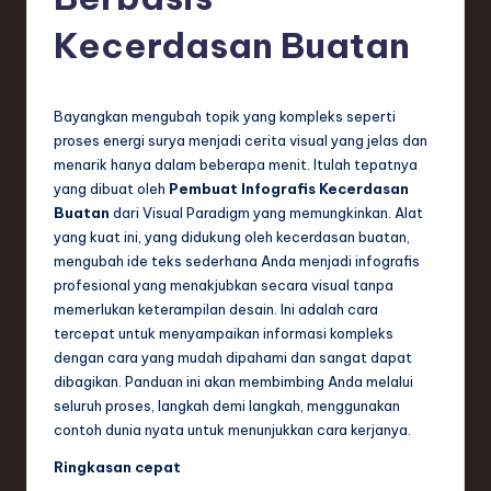
e
si
Kecerdasan Buatan
a
n
Bayangkan mengubah topik yang kompleks seperti
-
proses energi surya menjadi cerita visual yang jelas dan
menarik hanya dalam beberapa menit. Itulah tepatnya
L
yang dibuat oleh
Pembuat Infografis Kecerdasan
a
Buatan
dari Visual Paradigm yang memungkinkan. Alat
yang kuat ini, yang didukung oleh kecerdasan buatan,
t
mengubah ide teks sederhana Anda menjadi infografis
e
profesional yang menakjubkan secara visual tanpa
memerlukan keterampilan desain. Ini adalah cara
s
tercepat untuk menyampaikan informasi kompleks
t
dengan cara yang mudah dipahami dan sangat dapat
dibagikan. Panduan ini akan membimbing Anda melalui
T
seluruh proses, langkah demi langkah, menggunakan
r
contoh dunia nyata untuk menunjukkan cara kerjanya.
e
Ringkasan cepat