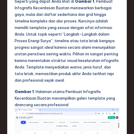
Seperti yang dapat Anda lihat di
Gambar 1
, Pembuat
e
Infografis Kecerdasan Buatan menawarkan berbagai
gaya, mulai dari daftar sederhana dan grid hingga
c
timeline kompleks dan alur proses. Kuncinya adalah
h
memilih template yang sesuai dengan sifat informasi
Anda. Untuk topik seperti “Langkah-Langkah dalam
,
Proses Energi Surya”, timeline atau tata letak bergaya
a
progresi sangat ideal karena secara alami menunjukkan
urutan peristiwa seiring waktu. Pilihan ini sangat penting
n
karena menentukan struktur visual keseluruhan infografis
d
Anda. Template menyediakan warna, jenis huruf, dan
tata letak, memastikan produk akhir Anda terlihat rapi
I
dan profesional sejak awal.
n
Gambar 1
: Halaman utama Pembuat Infografis
n
Kecerdasan Buatan menampilkan galeri template yang
dirancang secara profesional.
o
v
a