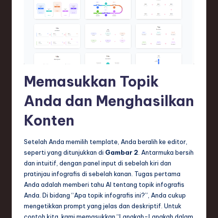
ti
o
n
Memasukkan Topik
Anda dan Menghasilkan
Konten
Setelah Anda memilih template, Anda beralih ke editor,
seperti yang ditunjukkan di
Gambar 2
. Antarmuka bersih
dan intuitif, dengan panel input di sebelah kiri dan
pratinjau infografis di sebelah kanan. Tugas pertama
Anda adalah memberi tahu AI tentang topik infografis
Anda. Di bidang “Apa topik infografis ini?”, Anda cukup
mengetikkan prompt yang jelas dan deskriptif. Untuk
contoh kita, kami memasukkan “Langkah-Langkah dalam