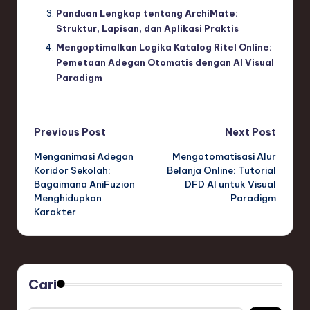
Panduan Lengkap tentang ArchiMate:
Struktur, Lapisan, dan Aplikasi Praktis
Mengoptimalkan Logika Katalog Ritel Online:
Pemetaan Adegan Otomatis dengan AI Visual
Paradigm
Post
Previous Post
Next Post
Menganimasi Adegan
Mengotomatisasi Alur
navigation
Koridor Sekolah:
Belanja Online: Tutorial
Bagaimana AniFuzion
DFD AI untuk Visual
Menghidupkan
Paradigm
Karakter
Cari