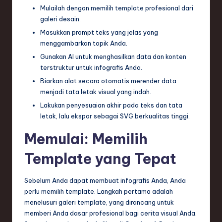
n
Mulailah dengan memilih template profesional dari
galeri desain.
d
Masukkan prompt teks yang jelas yang
s
menggambarkan topik Anda.
in
Gunakan AI untuk menghasilkan data dan konten
terstruktur untuk infografis Anda.
S
Biarkan alat secara otomatis merender data
o
menjadi tata letak visual yang indah.
f
Lakukan penyesuaian akhir pada teks dan tata
letak, lalu ekspor sebagai SVG berkualitas tinggi.
t
Memulai: Memilih
w
a
Template yang Tepat
r
Sebelum Anda dapat membuat infografis Anda, Anda
e
perlu memilih template. Langkah pertama adalah
,
menelusuri galeri template, yang dirancang untuk
memberi Anda dasar profesional bagi cerita visual Anda.
T