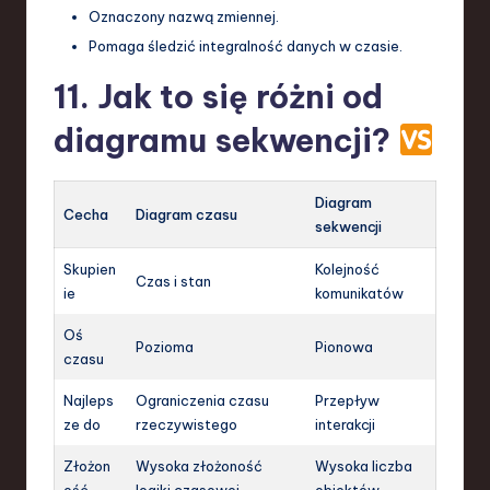
Oznaczony nazwą zmiennej.
Pomaga śledzić integralność danych w czasie.
11. Jak to się różni od
diagramu sekwencji?
Diagram
Cecha
Diagram czasu
sekwencji
Skupien
Kolejność
Czas i stan
ie
komunikatów
Oś
Pozioma
Pionowa
czasu
Najleps
Ograniczenia czasu
Przepływ
ze do
rzeczywistego
interakcji
Złożon
Wysoka złożoność
Wysoka liczba
ość
logiki czasowej
obiektów