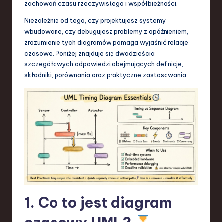
zachowań czasu rzeczywistego i współbieżności.
S
Niezależnie od tego, czy projektujesz systemy
o
wbudowane, czy debugujesz problemy z opóźnieniem,
f
zrozumienie tych diagramów pomaga wyjaśnić relacje
czasowe. Poniżej znajduje się dwadzieścia
t
szczegółowych odpowiedzi obejmujących definicje,
w
składniki, porównania oraz praktyczne zastosowania.
a
r
e
,
T
e
c
1. Co to jest diagram
h
,