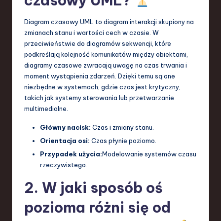
czasowy UML?
a
Diagram czasowy UML to diagram interakcji skupiony na
n
zmianach stanu i wartości cech w czasie. W
przeciwieństwie do diagramów sekwencji, które
d
podkreślają kolejność komunikatów między obiektami,
I
diagramy czasowe zwracają uwagę na czas trwania i
moment wystąpienia zdarzeń. Dzięki temu są one
n
niezbędne w systemach, gdzie czas jest krytyczny,
n
takich jak systemy sterowania lub przetwarzanie
multimedialne.
o
v
Główny nacisk:
Czas i zmiany stanu.
Orientacja osi:
Czas płynie poziomo.
a
Przypadek użycia:
Modelowanie systemów czasu
ti
rzeczywistego.
o
2. W jaki sposób oś
n
pozioma różni się od