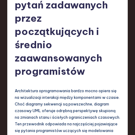
-
pytań zadawanych
L
przez
a
początkujących i
t
e
średnio
s
zaawansowanych
t
programistów
T
r
e
Architektura oprogramowania bardzo mocno opiera się
na wizualizacji interakcji między komponentami w czasie.
n
Choć diagramy sekwencji są powszechne, diagram
d
czasowy UML oferuje odrębną perspektywę skupioną
na zmianach stanu i ścisłych ograniczeniach czasowych.
s
Ten przewodnik odpowiada na najczęściej pojawiające
in
się pytania programistów uczących się modelowania