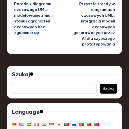
Poradnik diagramu
Przyszłe trendy w
navigation
czasowego UML:
diagramach
modelowanie zmian
czasowych UML:
stanu i ograniczeń
integracja modeli
czasowych bez
czasowych
zgubienia się
generowanych przez
AI dla szybszego
prototypowania
Szukaj
Szukaj
Language