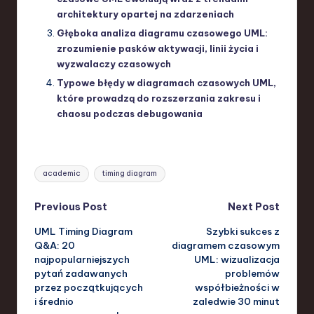
architektury opartej na zdarzeniach
Głęboka analiza diagramu czasowego UML:
zrozumienie pasków aktywacji, linii życia i
wyzwalaczy czasowych
Typowe błędy w diagramach czasowych UML,
które prowadzą do rozszerzania zakresu i
chaosu podczas debugowania
Tags:
academic
timing diagram
Post
Previous Post
Next Post
UML Timing Diagram
Szybki sukces z
navigation
Q&A: 20
diagramem czasowym
najpopularniejszych
UML: wizualizacja
pytań zadawanych
problemów
przez początkujących
współbieżności w
i średnio
zaledwie 30 minut