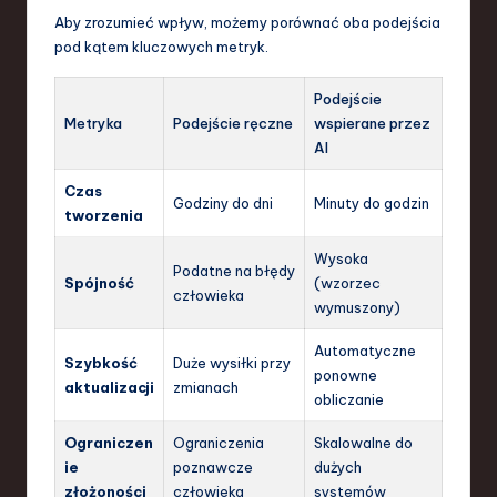
Aby zrozumieć wpływ, możemy porównać oba podejścia
pod kątem kluczowych metryk.
Podejście
Metryka
Podejście ręczne
wspierane przez
AI
Czas
Godziny do dni
Minuty do godzin
tworzenia
Wysoka
Podatne na błędy
Spójność
(wzorzec
człowieka
wymuszony)
Automatyczne
Szybkość
Duże wysiłki przy
ponowne
aktualizacji
zmianach
obliczanie
Ograniczen
Ograniczenia
Skalowalne do
ie
poznawcze
dużych
złożoności
człowieka
systemów