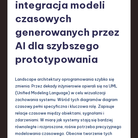
-
integracja modeli
L
czasowych
a
generowanych przez
t
e
AI dla szybszego
s
prototypowania
t
T
Landscape architektury oprogramowania szybko się
r
zmienia. Przez dekady inżynierowie opierali się na UML
e
(Unified Modeling Language) w celu wizualizacji
zachowania systemu. Wśród tych diagramów diagram
n
czasowy pełni specyficzna i kluczowa rolę. Zapisuje
d
relacje czasowe między obiektami, sygnałami i
zdarzeniami. W miarę jak systemy stają się bardziej
s
równoległe i rozproszone, rośnie potrzeba precyzyjnego
in
modelowania czasowego. Obecnie tworzenie tych