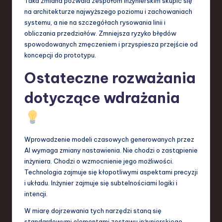
Taka zmiana pozwala zespołom inżynierskim skupić się
na architekturze najwyższego poziomu i zachowaniach
systemu, a nie na szczegółach rysowania linii i
obliczania przedziałów. Zmniejsza ryzyko błędów
spowodowanych zmęczeniem i przyspiesza przejście od
koncepcji do prototypu.
Ostateczne rozważania
dotyczące wdrażania
Wprowadzenie modeli czasowych generowanych przez
AI wymaga zmiany nastawienia. Nie chodzi o zastąpienie
inżyniera. Chodzi o wzmocnienie jego możliwości.
Technologia zajmuje się kłopotliwymi aspektami precyzji
i układu. Inżynier zajmuje się subtelnościami logiki i
intencji.
W miarę dojrzewania tych narzędzi staną się
standardowymi elementami zestawu inżynierskiego.