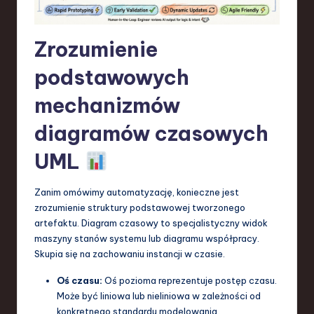
a
n
Zrozumienie
d
podstawowych
I
mechanizmów
n
diagramów czasowych
n
UML
o
v
Zanim omówimy automatyzację, konieczne jest
a
zrozumienie struktury podstawowej tworzonego
artefaktu. Diagram czasowy to specjalistyczny widok
ti
maszyny stanów systemu lub diagramu współpracy.
o
Skupia się na zachowaniu instancji w czasie.
n
Oś czasu:
Oś pozioma reprezentuje postęp czasu.
Może być liniowa lub nieliniowa w zależności od
konkretnego standardu modelowania.