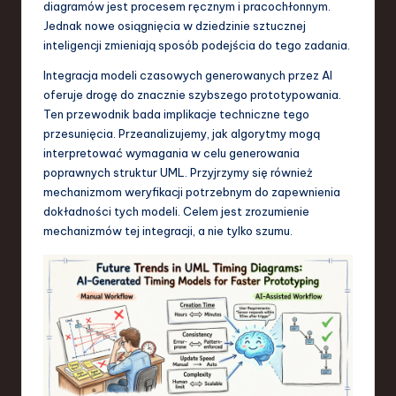
diagramów jest procesem ręcznym i pracochłonnym.
S
Jednak nowe osiągnięcia w dziedzinie sztucznej
o
inteligencji zmieniają sposób podejścia do tego zadania.
f
Integracja modeli czasowych generowanych przez AI
oferuje drogę do znacznie szybszego prototypowania.
t
Ten przewodnik bada implikacje techniczne tego
w
przesunięcia. Przeanalizujemy, jak algorytmy mogą
interpretować wymagania w celu generowania
a
poprawnych struktur UML. Przyjrzymy się również
r
mechanizmom weryfikacji potrzebnym do zapewnienia
dokładności tych modeli. Celem jest zrozumienie
e
mechanizmów tej integracji, a nie tylko szumu.
,
T
e
c
h
,