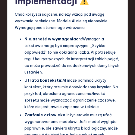
implementacji
Choć korzyści są jasne, należy wziąć pod uwagę
wyzwania techniczne. Modele AI nie są nieomylnie.
Wymagają one starannego wdrożenia.
Niejasność w wymaganiach:
Wymagania
tekstowe mogą być nieprecyzyjne. „Szybka
odpowiedź” to nie dokładna liczba. AI potrzebuje
reguł heurystycznych do interpretacji takich pojęć,
co może prowadzić do niedoskonałych domyślnych
ustawień.
Utrata kontekstu:
AI może pominąć ukryty
kontekst, który rozumie doświadczony inżynier. Na
przykład, określona ograniczona możliwość
sprzętu może wyznaczać ograniczenie czasowe,
które nie jest jawnie zapisane w tekście.
Zaufanie człowieka:
Inżynierowie muszą ufać
wygenerowanemu modelowi. Jeśli model wygląda
poprawnie, ale zawiera ukrytą błąd logiczny, może
prowadzić do błędów w kolejnych etapach.