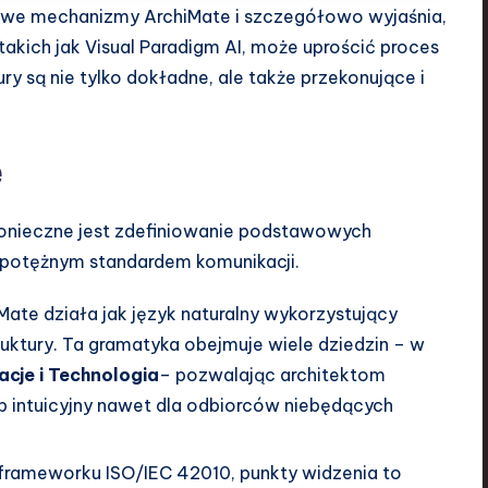
e mechanizmy ArchiMate i szczegółowo wyjaśnia,
akich jak Visual Paradigm AI, może uprościć proces
y są nie tylko dokładne, ale także przekonujące i
e
onieczne jest zdefiniowanie podstawowych
t potężnym standardem komunikacji.
Mate działa jak język naturalny wykorzystujący
uktury. Ta gramatyka obejmuje wiele dziedzin – w
acje i Technologia
– pozwalając architektom
ób intuicyjny nawet dla odbiorców niebędących
frameworku ISO/IEC 42010, punkty widzenia to