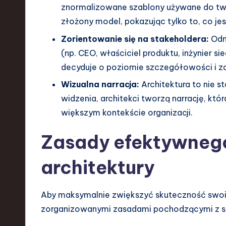
znormalizowane szablony używane do two
d
złożony model, pokazując tylko to, co jes
I
Zorientowanie się na stakeholdera:
Odno
n
(np. CEO, właściciel produktu, inżynier s
decyduje o poziomie szczegółowości i z
n
Wizualna narracja:
Architektura to nie s
o
widzenia, architekci tworzą narrację, k
większym kontekście organizacji.
v
a
Zasady efektywneg
ti
architektury
o
Aby maksymalnie zwiększyć skuteczność swoich
n
zorganizowanymi zasadami pochodzącymi z s