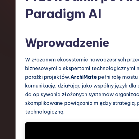
s
Paradigm AI
h
-
Wprowadzenie
L
a
W złożonym ekosystemie nowoczesnych przedsi
biznesowymi a ekspertami technologicznymi m
t
porażki projektów.
ArchiMate
pełni rolę mostu
e
komunikację, działając jako wspólny język dla
do opisywania złożonych systemów organizac
s
skomplikowane powiązania między strategią, p
t
technologiczną.
T
r