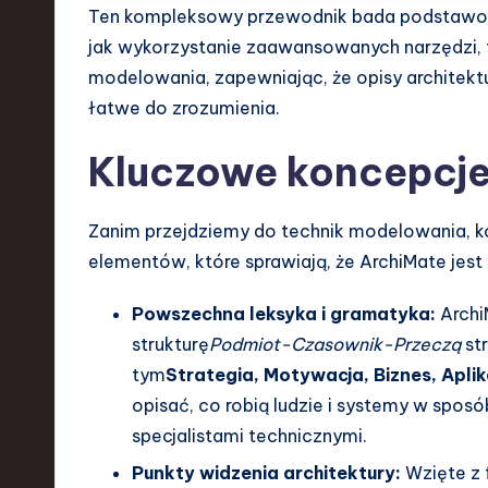
a
Ten kompleksowy przewodnik bada podstawow
r
jak wykorzystanie zaawansowanych narzędzi, t
modelowania, zapewniając, że opisy architektur
e
łatwe do zrozumienia.
,
Kluczowe koncepcj
T
e
Zanim przejdziemy do technik modelowania, k
elementów, które sprawiają, że ArchiMate jes
c
Powszechna leksyka i gramatyka:
Archi
h
strukturę
Podmiot-Czasownik-Przeczą
str
,
tym
Strategia, Motywacja, Biznes, Aplik
opisać, co robią ludzie i systemy w spos
a
specjalistami technicznymi.
n
Punkty widzenia architektury:
Wzięte z 