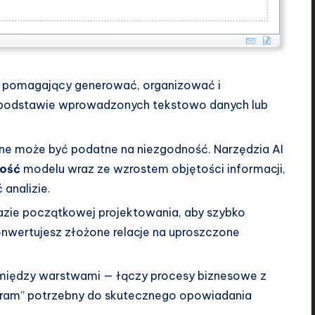
nt pomagający generować, organizować i
a podstawie wprowadzonych tekstowo danych lub
e może być podatne na niezgodność. Narzędzia AI
ność
modelu wraz ze wzrostem objętości informacji,
analizie.
zie początkowej projektowania, aby szybko
nwertujesz złożone relacje na uproszczone
między warstwami — łączy procesy biznesowe z
y ram” potrzebny do skutecznego opowiadania