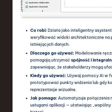
Co robi:
Działa jako inteligentny asyste
weryfikować widoki architektoniczne n
istniejących danych.
Dlaczego go używać:
Modelowanie ręczn
pomagają utrzymać
spójność i integral
zapewniając, że stakeholderzy mogą ufać 
Kiedy go używać:
Używaj pomocy AI w fa
prototypować punkty widzenia lub gdy ko
reprezentacje wizualne.
Jak pomaga:
Automatyzuje połączenia 
usługami aplikacji — ułatwiając „wspóln