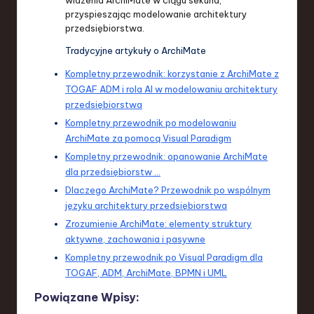
przyspieszając modelowanie architektury
przedsiębiorstwa.
Tradycyjne artykuły o ArchiMate
Kompletny przewodnik: korzystanie z ArchiMate z
TOGAF ADM i rola AI w modelowaniu architektury
przedsiębiorstwa
Kompletny przewodnik po modelowaniu
ArchiMate za pomocą Visual Paradigm
Kompletny przewodnik: opanowanie ArchiMate
dla przedsiębiorstw …
Dlaczego ArchiMate? Przewodnik po wspólnym
języku architektury przedsiębiorstwa
Zrozumienie ArchiMate: elementy struktury
aktywne, zachowania i pasywne
Kompletny przewodnik po Visual Paradigm dla
TOGAF, ADM, ArchiMate, BPMN i UML
Powiązane Wpisy: