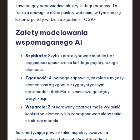
zawierający odpowiednie aktory, usługi i procesy. Ta
funkcja obsługuje różne punkty widzenia, w tym
analizę
luk
oraz
punkty widzenia zgodne z TOGAF
.
Zalety modelowania
wspomaganego AI
Szybkość:
Szybko prototypować modele bez
ciągnięcia i upuszczania każdego pojedynczego
elementu.
Zgodność:
AI pomaga zapewnić, że relacje między
elementami są zgodne z rygorystycznym
metamodelu ArchiMate, zmniejszając błędy
weryfikacji.
Wsparcie:
Zintegrowany czatbot może wyjaśnić
konkretne elementy lub zaproponować ulepszenia
struktury modelu.
Automatyzując powtarzalne aspekty tworzenia
diagramów, narzędzia takie jak Visual Paradigm