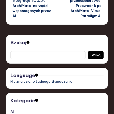
integracja TOGAF,
przedsiębiorstwa:
ArchiMate i narzędzi
Przewodnik po
wspomaganych przez
ArchiMate i Visual
AI
Paradigm AI
Szukaj
Szukaj
Language
Nie znaleziono żadnego tłumaczenia
Kategorie
AI