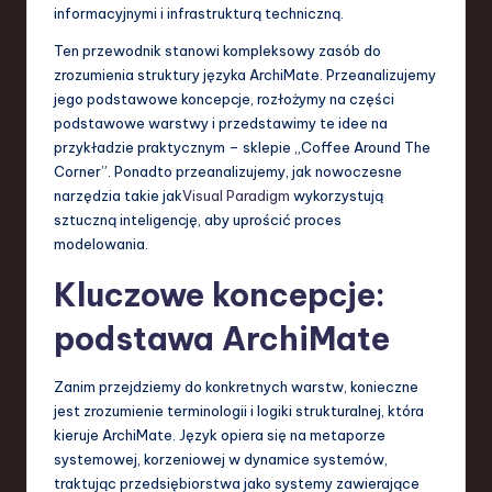
S
informacyjnymi i infrastrukturą techniczną.
o
Ten przewodnik stanowi kompleksowy zasób do
zrozumienia struktury języka ArchiMate. Przeanalizujemy
f
jego podstawowe koncepcje, rozłożymy na części
t
podstawowe warstwy i przedstawimy te idee na
przykładzie praktycznym – sklepie „Coffee Around The
w
Corner”. Ponadto przeanalizujemy, jak nowoczesne
a
narzędzia takie jak
Visual Paradigm
wykorzystują
sztuczną inteligencję, aby uprościć proces
r
modelowania.
e
Kluczowe koncepcje:
,
podstawa ArchiMate
T
e
Zanim przejdziemy do konkretnych warstw, konieczne
c
jest zrozumienie terminologii i logiki strukturalnej, która
kieruje ArchiMate. Język opiera się na metaporze
h
systemowej, korzeniowej w dynamice systemów,
,
traktując przedsiębiorstwa jako systemy zawierające