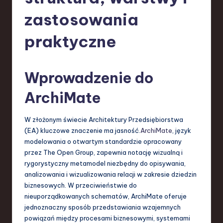
-
zastosowania
L
a
praktyczne
t
e
Wprowadzenie do
s
ArchiMate
t
T
W złożonym świecie Architektury Przedsiębiorstwa
r
(EA) kluczowe znaczenie ma jasność.
ArchiMate
, język
modelowania o otwartym standardzie opracowany
e
przez The Open Group, zapewnia notację wizualną i
n
rygorystyczny metamodel niezbędny do opisywania,
analizowania i wizualizowania relacji w zakresie dziedzin
d
biznesowych. W przeciwieństwie do
s
nieuporządkowanych schematów, ArchiMate oferuje
jednoznaczny sposób przedstawiania wzajemnych
in
powiązań między procesami biznesowymi, systemami