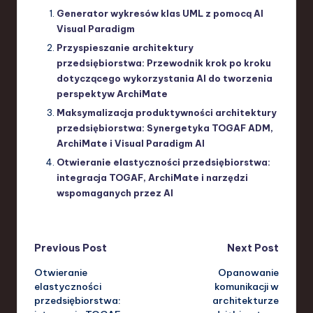
Generator wykresów klas UML z pomocą AI
Visual Paradigm
Przyspieszanie architektury
przedsiębiorstwa: Przewodnik krok po kroku
dotyczącego wykorzystania AI do tworzenia
perspektyw ArchiMate
Maksymalizacja produktywności architektury
przedsiębiorstwa: Synergetyka TOGAF ADM,
ArchiMate i Visual Paradigm AI
Otwieranie elastyczności przedsiębiorstwa:
integracja TOGAF, ArchiMate i narzędzi
wspomaganych przez AI
Post
Previous Post
Next Post
Otwieranie
Opanowanie
navigation
elastyczności
komunikacji w
przedsiębiorstwa:
architekturze