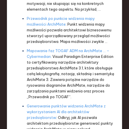
motywacji, nie skupiając się na konkretnych
elementach tego aspektu. Na przykład, …
Przewodnik po punkcie widzenia mapy
możliwości ArchiMate
: Punkt widzenia mapy
możliwości pozwala architektowi biznesowemu
stworzyć uporządkowany przegląd możliwości
przedsiębiorstwa. Mapa możliwości zwykle …
Mapowanie faz TOGAF ADM na ArchiMate … –
Cybermedian
: Visual Paradigm Enterprise Edition
to certyfikowany narzędzie architektury
przedsiębiorstwa ArchiMate 3.1, które obsługuje
całą leksykografię, notację, składnię i semantykę
ArchiMate 3. Zawiera potężne narzędzie do
rysowania diagramów ArchiMate, narzędzie do
zarządzania punktami widzenia oraz proces
„Przewodnik po TOGAF”.
Generowanie punktów widzenia ArchiMate z
wykorzystaniem AI dla architektów
przedsiębiorstw
: Odkryj, jak AI pozwala
architektom przedsiębiorstw generować punkty
widzenia ArchiMate w ciągu sekund,