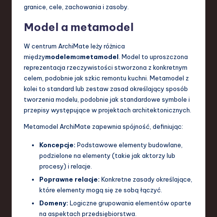
granice, cele, zachowania i zasoby.
a
Model a metamodel
n
d
W centrum ArchiMate leży różnica
między
modelem
a
metamodel
. Model to uproszczona
I
reprezentacja rzeczywistości stworzona z konkretnym
n
celem, podobnie jak szkic remontu kuchni. Metamodel z
kolei to standard lub zestaw zasad określający sposób
n
tworzenia modelu, podobnie jak standardowe symbole i
o
przepisy występujące w projektach architektonicznych.
v
Metamodel ArchiMate zapewnia spójność, definiując:
a
Koncepcje:
Podstawowe elementy budowlane,
ti
podzielone na elementy (takie jak aktorzy lub
procesy) i relacje.
o
Poprawne relacje:
Konkretne zasady określające,
n
które elementy mogą się ze sobą łączyć.
Domeny:
Logiczne grupowania elementów oparte
na aspektach przedsiębiorstwa.