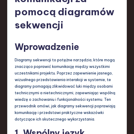
-
pomocą diagramów
L
a
sekwencji
t
e
Wprowadzenie
s
t
Diagramy sekwencji to potężne narzędzia, które mogą
znacząco poprawić komunikację między wszystkimi
T
uczestnikami projektu. Poprzez zapewnienie jasnego,
r
wizualnego przedstawienia interakcji w systemie, te
diagramy pomagają zlikwidować luki między osobami
e
technicznymi a nietechnicznymi, zapewniając wspólną
n
wiedzę o zachowaniu i funkcjonalności systemu. Ten
przewodnik omówi, jak diagramy sekwencji poprawiają
d
komunikację i przedstawi praktyczne wskazówki
s
dotyczące ich skutecznego wykorzystania.
in
1. Wspólny język