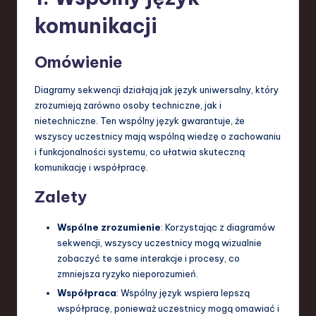
S
komunikacji
o
f
Omówienie
t
Diagramy sekwencji działają jak język uniwersalny, który
w
zrozumieją zarówno osoby techniczne, jak i
nietechniczne. Ten wspólny język gwarantuje, że
a
wszyscy uczestnicy mają wspólną wiedzę o zachowaniu
r
i funkcjonalności systemu, co ułatwia skuteczną
komunikację i współpracę.
e
Zalety
,
T
Wspólne zrozumienie
: Korzystając z diagramów
e
sekwencji, wszyscy uczestnicy mogą wizualnie
zobaczyć te same interakcje i procesy, co
c
zmniejsza ryzyko nieporozumień.
h
Współpraca
: Wspólny język wspiera lepszą
współpracę, ponieważ uczestnicy mogą omawiać i
,