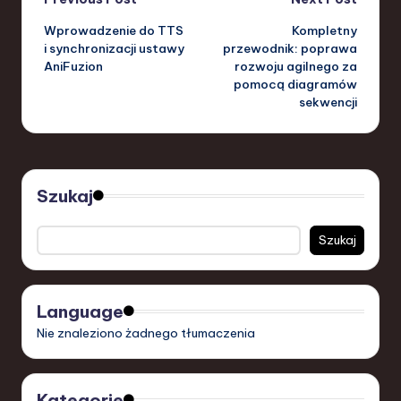
Post
Wprowadzenie do TTS
Kompletny
navigation
i synchronizacji ustawy
przewodnik: poprawa
AniFuzion
rozwoju agilnego za
pomocą diagramów
sekwencji
Szukaj
Szukaj
Language
Nie znaleziono żadnego tłumaczenia
Kategorie