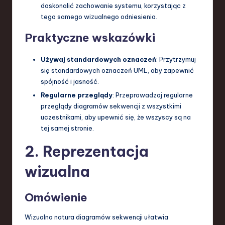
doskonalić zachowanie systemu, korzystając z
a
tego samego wizualnego odniesienia.
n
Praktyczne wskazówki
d
Używaj standardowych oznaczeń
: Przytrzymuj
I
się standardowych oznaczeń UML, aby zapewnić
n
spójność i jasność.
n
Regularne przeglądy
: Przeprowadzaj regularne
przeglądy diagramów sekwencji z wszystkimi
o
uczestnikami, aby upewnić się, że wszyscy są na
v
tej samej stronie.
a
2. Reprezentacja
ti
wizualna
o
n
Omówienie
Wizualna natura diagramów sekwencji ułatwia