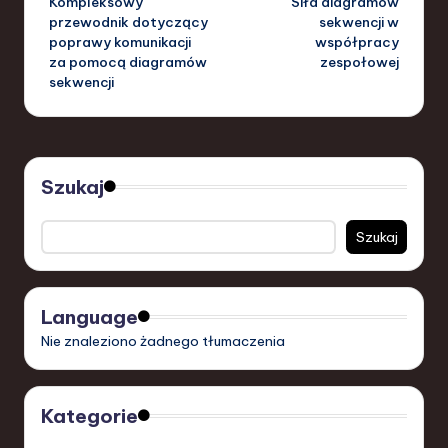
Kompleksowy
Siła diagramów
navigation
przewodnik dotyczący
sekwencji w
poprawy komunikacji
współpracy
za pomocą diagramów
zespołowej
sekwencji
Szukaj
Szukaj
Language
Nie znaleziono żadnego tłumaczenia
Kategorie