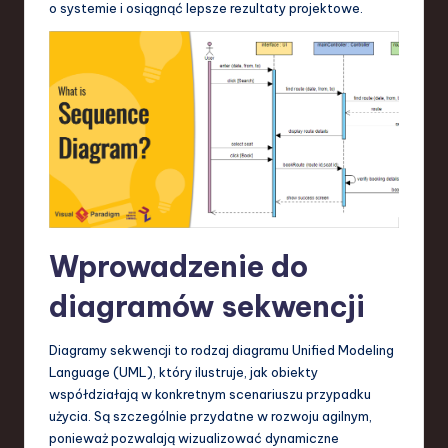
o systemie i osiągnąć lepsze rezultaty projektowe.
S
o
f
t
w
a
r
e
Wprowadzenie do
,
diagramów sekwencji
T
e
Diagramy sekwencji to rodzaj diagramu Unified Modeling
c
Language (UML), który ilustruje, jak obiekty
współdziałają w konkretnym scenariuszu przypadku
h
użycia. Są szczególnie przydatne w rozwoju agilnym,
,
ponieważ pozwalają wizualizować dynamiczne