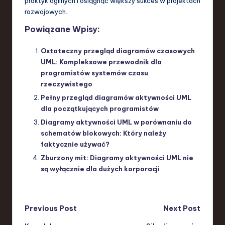
praktyk agilnych i osiągnąć większy sukces w projektach
rozwojowych.
Powiązane Wpisy:
Ostateczny przegląd diagramów czasowych
UML: Kompleksowe przewodnik dla
programistów systemów czasu
rzeczywistego
Pełny przegląd diagramów aktywności UML
dla początkujących programistów
Diagramy aktywności UML w porównaniu do
schematów blokowych: Który należy
faktycznie używać?
Zburzony mit: Diagramy aktywności UML nie
są wyłącznie dla dużych korporacji
Post
Previous Post
Next Post