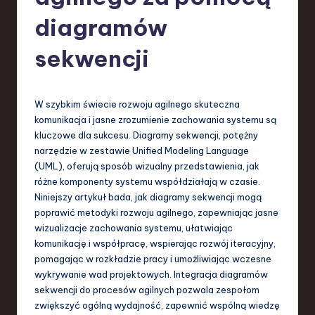
-
diagramów
L
a
sekwencji
t
e
W szybkim świecie rozwoju agilnego skuteczna
s
komunikacja i jasne zrozumienie zachowania systemu są
kluczowe dla sukcesu. Diagramy sekwencji, potężny
t
narzędzie w zestawie Unified Modeling Language
T
(UML), oferują sposób wizualny przedstawienia, jak
różne komponenty systemu współdziałają w czasie.
r
Niniejszy artykuł bada, jak diagramy sekwencji mogą
e
poprawić metodyki rozwoju agilnego, zapewniając jasne
wizualizacje zachowania systemu, ułatwiając
n
komunikację i współpracę, wspierając rozwój iteracyjny,
d
pomagając w rozkładzie pracy i umożliwiając wczesne
wykrywanie wad projektowych. Integracja diagramów
s
sekwencji do procesów agilnych pozwala zespołom
in
zwiększyć ogólną wydajność, zapewnić wspólną wiedzę