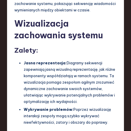
zachowanie systemu, pokazując sekwencję wiadomości
a
wymienianych między obiektami w czasie.
n
Wizualizacja
d
zachowania systemu
I
n
Zalety:
n
Jasna reprezentacja:
Diagramy sekwencji
o
zapewniają jasną wizualną reprezentację, jak różne
v
komponenty współdziałają w ramach systemu. Ta
wizualizacja pomaga zespołom agilnym zrozumieć
a
dynamiczne zachowanie swoich systemów,
ti
ułatwiając wykrywanie potencjalnych problemów i
optymalizację ich wydajności.
o
Wykrywanie problemów:
Poprzez wizualizację
n
interakcji zespoły mogą szybko wykrywać
nieefektywności, zatory i obszary do poprawy.