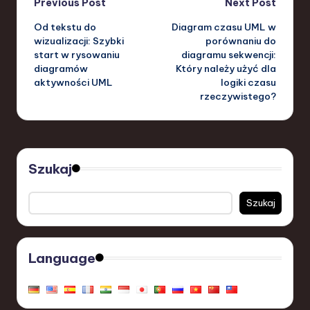
Post
Previous Post
Next Post
Od tekstu do
Diagram czasu UML w
navigation
wizualizacji: Szybki
porównaniu do
start w rysowaniu
diagramu sekwencji:
diagramów
Który należy użyć dla
aktywności UML
logiki czasu
rzeczywistego?
Szukaj
Szukaj
Language