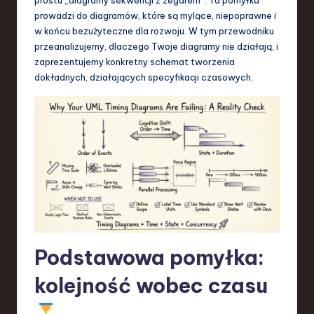
S
prowadzi do diagramów, które są mylące, niepoprawne i
o
w końcu bezużyteczne dla rozwoju. W tym przewodniku
przeanalizujemy, dlaczego Twoje diagramy nie działają, i
f
zaprezentujemy konkretny schemat tworzenia
t
dokładnych, działających specyfikacji czasowych.
w
a
r
e
,
T
e
Podstawowa pomyłka:
c
kolejność wobec czasu
h
,