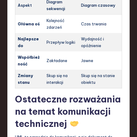
Diagram
Aspekt
Diagram czasowy
sekwencji
Kolejność
Główna oś
Czas trwania
zdarzeń
Najlepsze
Wydajność i
Przepływ logiki
do
opóźnienie
Współbież
Zakładane
Jawne
ność
Zmiany
Skup się na
Skup się na stanie
stanu
interakcji
obiektu
Ostateczne rozważania
na temat komunikacji
technicznej
UML to narzędzie do komunikacji, a nie dokument do