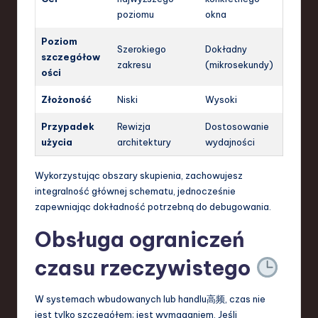
poziomu
okna
Poziom
Szerokiego
Dokładny
szczegółow
zakresu
(mikrosekundy)
ości
Złożoność
Niski
Wysoki
Przypadek
Rewizja
Dostosowanie
użycia
architektury
wydajności
Wykorzystując obszary skupienia, zachowujesz
integralność głównej schematu, jednocześnie
zapewniając dokładność potrzebną do debugowania.
Obsługa ograniczeń
czasu rzeczywistego
W systemach wbudowanych lub handlu高频, czas nie
jest tylko szczegółem; jest wymaganiem. Jeśli