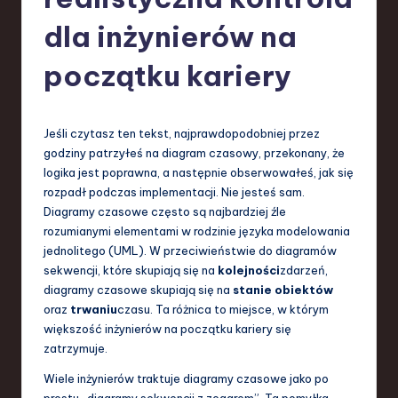
-
L
dla inżynierów na
a
początku kariery
t
e
Jeśli czytasz ten tekst, najprawdopodobniej przez
s
godziny patrzyłeś na diagram czasowy, przekonany, że
t
logika jest poprawna, a następnie obserwowałeś, jak się
rozpadł podczas implementacji. Nie jesteś sam.
T
Diagramy czasowe często są najbardziej źle
r
rozumianymi elementami w rodzinie języka modelowania
jednolitego (UML). W przeciwieństwie do diagramów
e
sekwencji, które skupiają się na
kolejności
zdarzeń,
n
diagramy czasowe skupiają się na
stanie obiektów
oraz
trwaniu
czasu. Ta różnica to miejsce, w którym
d
większość inżynierów na początku kariery się
s
zatrzymuje.
in
Wiele inżynierów traktuje diagramy czasowe jako po
prostu „diagramy sekwencji z zegarem”. Ta pomyłka