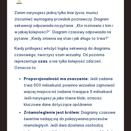
a
Zanim narysujesz jedną tylko linie życia, musisz
n
zrozumieć wymagany przeskok poznawczy. Diagram
sekwencji odpowiada na pytanie: „Kto rozmawia z kim i
d
w jakiej kolejności?”. Diagram czasowy odpowiada na
I
pytanie: „Kiedy zmienia się stan i jak długo to trwa?”
n
Kiedy próbujesz włożyć logikę sekwencji do diagramu
czasowego, tworzysz szum wizualny. Oś pozioma
n
reprezentuje
czas
, a nie tylko kolejność zdarzeń.
o
Oznacza to:
v
Proporcjonalność ma znaczenie:
Jeśli zadanie
a
trwa 500 milisekund, powinno wizualnie zajmować
więcej miejsca niż zadanie trwające 5 milisekund.
ti
Jeśli narysujesz je jako równe bloki, stracisz
o
kluczowe dane dotyczące opóźnienia.
Zrównoleglenie jest królem:
Diagramy czasowe
n
świetnie nadają się do pokazywania procesów
równoległych. Jeśli dwa działania zachodzą