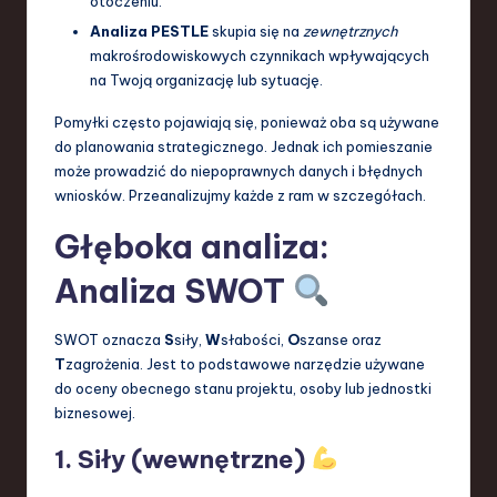
otoczeniu.
a
Analiza PESTLE
skupia się na
zewnętrznych
makrośrodowiskowych czynnikach wpływających
n
na Twoją organizację lub sytuację.
d
Pomyłki często pojawiają się, ponieważ oba są używane
I
do planowania strategicznego. Jednak ich pomieszanie
może prowadzić do niepoprawnych danych i błędnych
n
wniosków. Przeanalizujmy każde z ram w szczegółach.
n
Głęboka analiza:
o
Analiza SWOT
v
a
SWOT oznacza
S
siły,
W
słabości,
O
szanse oraz
ti
T
zagrożenia. Jest to podstawowe narzędzie używane
do oceny obecnego stanu projektu, osoby lub jednostki
o
biznesowej.
n
1. Siły (wewnętrzne)