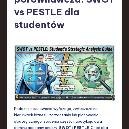
-
L
vs PESTLE dla
a
studentów
t
e
s
t
T
r
e
n
d
Podczas studiowania wyższego, zwłaszcza na
s
kierunkach biznesu, zarządzania lub planowania
strategicznego, studenci często napotykają dwa
in
dominujące ramy analizy:
SWOT
i
PESTLE
. Choć oba