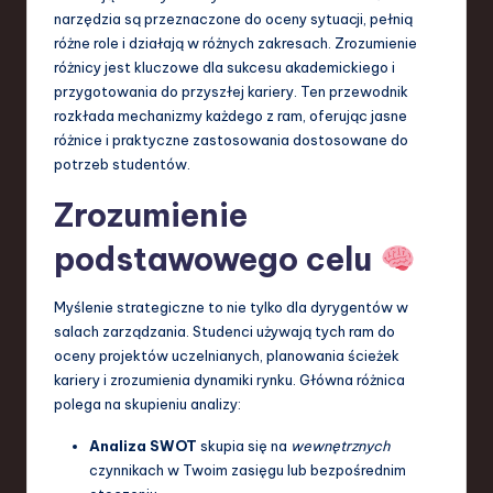
S
narzędzia są przeznaczone do oceny sytuacji, pełnią
różne role i działają w różnych zakresach. Zrozumienie
o
różnicy jest kluczowe dla sukcesu akademickiego i
f
przygotowania do przyszłej kariery. Ten przewodnik
rozkłada mechanizmy każdego z ram, oferując jasne
t
różnice i praktyczne zastosowania dostosowane do
w
potrzeb studentów.
a
Zrozumienie
r
podstawowego celu
e
,
Myślenie strategiczne to nie tylko dla dyrygentów w
salach zarządzania. Studenci używają tych ram do
T
oceny projektów uczelnianych, planowania ścieżek
e
kariery i zrozumienia dynamiki rynku. Główna różnica
polega na skupieniu analizy:
c
Analiza SWOT
skupia się na
wewnętrznych
h
czynnikach w Twoim zasięgu lub bezpośrednim
,