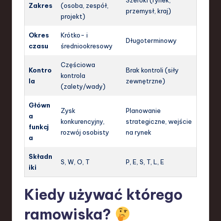
Szeroki (rynek,
Zakres
(osoba, zespół,
przemysł, kraj)
projekt)
Okres
Krótko- i
Długoterminowy
czasu
średniookresowy
Częściowa
Kontro
Brak kontroli (siły
kontrola
la
zewnętrzne)
(zalety/wady)
Główn
Zysk
Planowanie
a
konkurencyjny,
strategiczne, wejście
funkcj
rozwój osobisty
na rynek
a
Składn
S, W, O, T
P, E, S, T, L, E
iki
Kiedy używać którego
ramowiska?