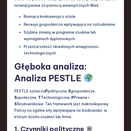
rozwiązywane za pomocą wewnętrznych Wad.
Rosnąca konkurencja o staże.
Recesja gospodarcza wpływająca na zatrudnianie.
Szybkie zmiany w programie studiów lub
wymaganiach dyplomowych.
Przestarzałość określonych umiejętności
technologicznych.
Głęboka analiza:
Analiza PESTLE
PESTLE oznacza
P
polityczne,
E
gospodarcze,
S
społeczne,
T
Technologiczne,
P
Prawne i
S
Środowiskowe. Ten framework jest makroskopowy.
Patrzy na ogólne siły wpływające na środowisko, w
którym działa student lub firma.
1. Czynniki polityczne