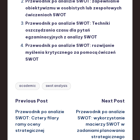
Przewodnik po analizie SWOT: zapewnianie
obiektywizmu w osobistych lub zespołowych
ćwiczeniach SWOT
Przewodnik po analizie SWOT: Techniki
oszczędzania czasu dla pytań
egzaminacyjnych z analizy SWOT
Przewodnik po analizie SWOT: rozwijanie
myślenia krytycznego za pomocą ćwiczeń
SWOT
Tags:
academic
swot analysis
Post
Previous Post
Next Post
Przewodnik po analizie
Przewodnik po analizie
navigation
SWOT: Cztery filary
SWOT: wykorzystanie
ramy oceny
macierzy SWOT w
strategicznej
zadaniami planowania
strategicznego