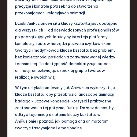
S
precyzję i kontrolę potrzebną do stworzenia
przekonujących i relacyjnych animacji.
o
f
Dzięki AniFuzionowi siła kluczy kształtu jest dostępna
dla wszystkich – od doświadczonych profesjonalistów
t
po początkujących. Intuicyjny interfejs platformy i
w
kompletny zestaw narzędzi pozwala użytkownikom
tworzyć i modyfikować klucze kształtu bez problemu,
a
bez konieczności posiadania zaawansowanej wiedzy
r
technicznej. Ta dostępność demokratyzuje proces
animacji, umożliwiając szerokiej grupie twórców
e
realizację swoich wizji.
,
W tym artykule omówimy, jak AniFuzion wykorzystuje
T
klucze kształtu, aby przeobrazić landscape animacji,
badając kluczowe koncepcje, korzyści i praktyczne
e
zastosowania tej potężnej funkcji. Dołącz do nas, by
c
odkryć tajemnicę działania kluczy kształtu w
AniFuzionie i poznać, jak pomaga ona animatorom
h
tworzyć fascynujące i emocjonalne
,