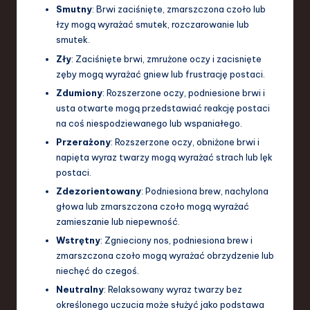
Smutny
: Brwi zaciśnięte, zmarszczona czoło lub
łzy mogą wyrażać smutek, rozczarowanie lub
smutek.
Zły
: Zaciśnięte brwi, zmrużone oczy i zacisnięte
zęby mogą wyrażać gniew lub frustrację postaci.
Zdumiony
: Rozszerzone oczy, podniesione brwi i
usta otwarte mogą przedstawiać reakcję postaci
na coś niespodziewanego lub wspaniałego.
Przerażony
: Rozszerzone oczy, obniżone brwi i
napięta wyraz twarzy mogą wyrażać strach lub lęk
postaci.
Zdezorientowany
: Podniesiona brew, nachylona
głowa lub zmarszczona czoło mogą wyrażać
zamieszanie lub niepewność.
Wstrętny
: Zgnieciony nos, podniesiona brew i
zmarszczona czoło mogą wyrażać obrzydzenie lub
niechęć do czegoś.
Neutralny
: Relaksowany wyraz twarzy bez
określonego uczucia może służyć jako podstawa