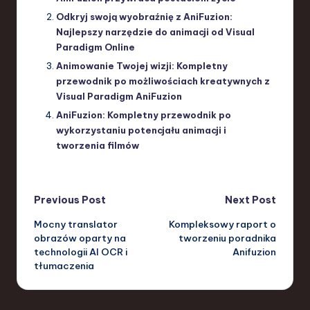
Odkryj swoją wyobraźnię z AniFuzion:
Najlepszy narzędzie do animacji od Visual
Paradigm Online
Animowanie Twojej wizji: Kompletny
przewodnik po możliwościach kreatywnych z
Visual Paradigm AniFuzion
AniFuzion: Kompletny przewodnik po
wykorzystaniu potencjału animacji i
tworzenia filmów
Post
Previous Post
Next Post
Mocny translator
Kompleksowy raport o
navigation
obrazów oparty na
tworzeniu poradnika
technologii AI OCR i
Anifuzion
tłumaczenia