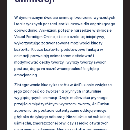
-
L
W dynamicznym świecie animacji tworzenie wyrazistych
a
i realistycznych postaci jest kluczowe dla angażującego
t
opowiadania. AniFuzion, potężne narzędzie w składzie
Visual Paradigm Online, stoi na czele tej inicjatywy,
e
wykorzystując zaawansowane możliwości kluczy
s
kształtu. Klucze kształtu, podstawowa funkcja w
animacji, pozwalają animatorom definiować i
t
modyfikować cechy twarzy i wyrazy twarzy swoich
T
postaci, dając im niezrównaną realność i głębię
emocjonalną.
r
Zintegrowanie kluczy kształtu w AniFuzionie zwiększa
e
jego zdolność do tworzenia płynnych i naturalnie
n
wyglądających animacji. Dzięki możliwości płynnego
przejścia między różnymi wyrazami twarzy, AniFuzion
d
zapewnia, że postacie autentycznie oddają emocje,
s
głęboko dotykając odbiorcę. Niezależnie od subtelnej
uśmiechu, zmarszczonej brwi czy szeroko otwartych
in
oczu wyrazu zdumienia, klucze kształtu zapewniają