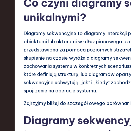
Co czyni diagramy 
a
r
unikalnymi?
e
Diagramy sekwencyjne to diagramy interakcj
,
obiektami lub aktorami wzdłuż pionowego czas
T
przedstawiona za pomocą poziomych strzałek —
skupienie na czasie wyróżnia diagramy sekwenc
e
zachowania systemu w konkretnych scenarius
c
które definiują strukturę, lub diagramów oparty
sekwencyjne uchwytują „jak” i „kiedy” zachod
h
spojrzenie na operacje systemu.
,
Zajrzyjmy bliżej do szczegółowego porównania
a
Diagramy sekwency
n