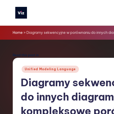
Skip
to
V
content
iz
Home
»
Diagramy sekwencyjne w porównaniu do innych d
T
o
Read this post in:
o
Posted
Unified Modeling Language
in
ls
Diagramy sekwenc
P
do innych diagra
o
li
kompleksowe por