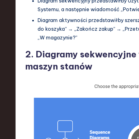
Diagram sekwencyjny przedstawiłby
Użyt
Systemu
, a następnie wiadomość „Potwie
Diagram aktywności przedstawiłby szersz
do koszyka” → „Zakończ zakup” → „Przetw
„W magazynie?”
2. Diagramy sekwencyjne
maszyn stanów