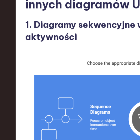
innych diagramów 
d
I
1. Diagramy sekwencyjne
n
aktywności
n
o
v
a
ti
o
n