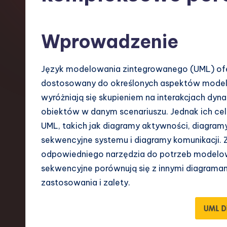
s
h
Wprowadzenie
-
Język modelowania zintegrowanego (UML) ofe
L
dostosowany do określonych aspektów model
a
wyróżniają się skupieniem na interakcjach dyn
obiektów w danym scenariuszu. Jednak ich cel 
t
UML, takich jak diagramy aktywności, diagram
e
sekwencyjne systemu i diagramy komunikacji. Z
odpowiedniego narzędzia do potrzeb modelowa
s
sekwencyjne porównują się z innymi diagramami
t
zastosowania i zalety.
T
r