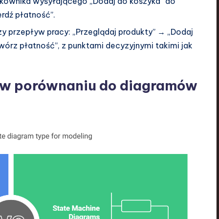
kownika
wysyłającego „Dodaj do koszyka” do
rdź płatność”.
y przepływ pracy: „Przeglądaj produkty” → „Dodaj
órz płatność”, z punktami decyzyjnymi takimi jak
 w porównaniu do diagramów