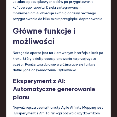
ustalania początkowych celów po przygotowanie
a
końcowego raportu. Dzięki zintegrowanym
możliwościom AI obiecuje skrócić godziny ręcznego
n
przygotowania do kilku minut przeglądu i dopracowania.
d
Główne funkcje i
I
możliwości
n
n
Narzędzie oparte jest na kierowanym interfejsie krok po
o
kroku, który dzieli proces planowania na przejrzyste
części. Poniżej znajdują się wyróżniające się funkcje
v
definiujące doświadczenie użytkownika.
a
Eksperyment z AI:
ti
Automatyczne generowanie
o
planu
n
Najważniejszą cechą Planisty Agile Affinity Mapping jest
„Eksperyment z AI”. Ta funkcja pozwala użytkownikom