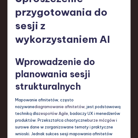
-
przygotowania do
L
a
sesji z
t
wykorzystaniem AI
e
s
Wprowadzenie do
t
T
planowania sesji
r
strukturalnych
e
Mapowanie afinitetów, często
n
nazywane
diagramowanie afinitetów
, jest podstawową
d
techniką dla
zespołów Agile
, badaczy UX i menedżerów
produktów. Przekształca chaotyczne
burze mózgów
i
s
surowe dane w zorganizowane tematy i praktyczne
in
wnioski. Jednak sukces sesji mapowania afinitetów