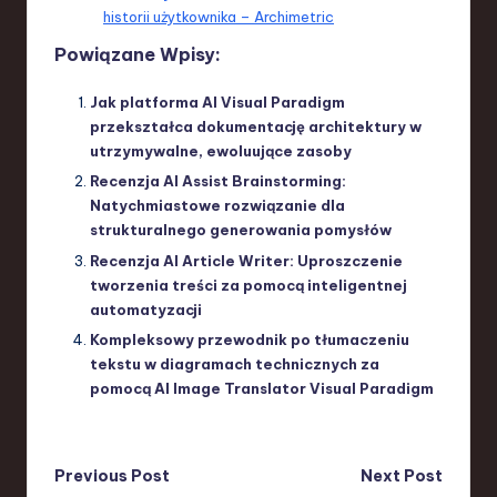
historii użytkownika – Archimetric
Powiązane Wpisy:
Jak platforma AI Visual Paradigm
przekształca dokumentację architektury w
utrzymywalne, ewoluujące zasoby
Recenzja AI Assist Brainstorming:
Natychmiastowe rozwiązanie dla
strukturalnego generowania pomysłów
Recenzja AI Article Writer: Uproszczenie
tworzenia treści za pomocą inteligentnej
automatyzacji
Kompleksowy przewodnik po tłumaczeniu
tekstu w diagramach technicznych za
pomocą AI Image Translator Visual Paradigm
Post
Previous Post
Next Post