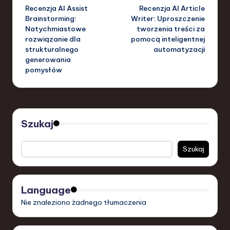
Recenzja AI Assist
Recenzja AI Article
navigation
Brainstorming:
Writer: Uproszczenie
Natychmiastowe
tworzenia treści za
rozwiązanie dla
pomocą inteligentnej
strukturalnego
automatyzacji
generowania
pomysłów
Szukaj
Szukaj
Language
Nie znaleziono żadnego tłumaczenia