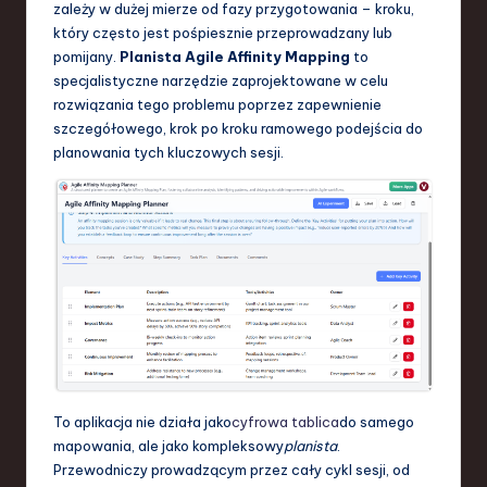
zależy w dużej mierze od fazy przygotowania – kroku,
S
który często jest pośpiesznie przeprowadzany lub
o
pomijany.
Planista Agile Affinity Mapping
to
specjalistyczne narzędzie zaprojektowane w celu
f
rozwiązania tego problemu poprzez zapewnienie
t
szczegółowego, krok po kroku ramowego podejścia do
planowania tych kluczowych sesji.
w
a
r
e
,
T
e
c
To aplikacja nie działa jako
cyfrowa tablica
do samego
h
mapowania, ale jako kompleksowy
planista
.
Przewodniczy prowadzącym przez cały cykl sesji, od
,