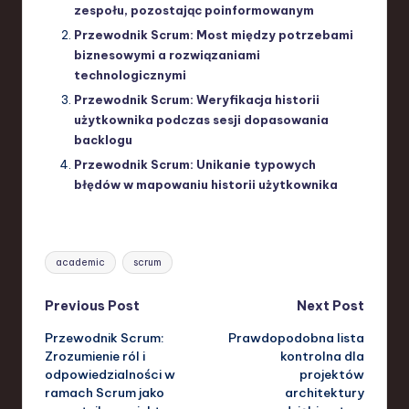
zespołu, pozostając poinformowanym
Przewodnik Scrum: Most między potrzebami
biznesowymi a rozwiązaniami
technologicznymi
Przewodnik Scrum: Weryfikacja historii
użytkownika podczas sesji dopasowania
backlogu
Przewodnik Scrum: Unikanie typowych
błędów w mapowaniu historii użytkownika
Tags:
academic
scrum
Post
Previous Post
Next Post
Przewodnik Scrum:
Prawdopodobna lista
navigation
Zrozumienie ról i
kontrolna dla
odpowiedzialności w
projektów
ramach Scrum jako
architektury