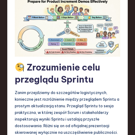
S
o
f
t
w
a
r
Zrozumienie celu
e
przeglądu Sprintu
,
T
Zanim przejdziemy do szczegółów logistycznych,
konieczne jest rozróżnienie między przeglądem Sprintu a
e
prostym aktualizacją stanu. Przegląd Sprintu to sesja
c
praktyczna, w której zespół Scrum i stakeholderzy
inspektorują wyniki Sprintu i ustalają przyszłe
h
dostosowania. Różni się on od oficjalnej prezentacji
,
skierowanej wyłącznie na uszczęśliwienie publiczności.