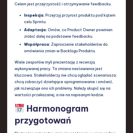
Celem jest przejrzystość i otrzymywanie feedbacku.
a
Inspekcja:
Przejrzyj przyrost produktu pod kątem
n
celu Sprintu.
d
Adaptacja:
Omów, co Product Owner powinien
zrobić dalej na podstawie feedbacku.
I
Współpraca:
Zaproszenie stakeholderów do
n
omówienia zmian w Backlogu Produktu.
n
Wiele zespołów myli prezentację z recenzją
o
wykonywanej pracy. Ta zmiana nastawienia jest
kluczowa. Stakeholderzy nie chcą oglądać scenariusza;
v
chcą zobaczyć działające oprogramowanie i omówić,
a
jak rozwiązuje ono ich problemy. Należy skupić się na
wartości przekazanej, a nie na napisanym kodzie.
ti
o
Harmonogram
n
przygotowań