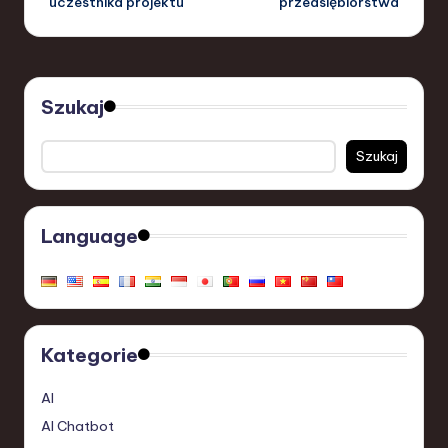
uczestnika projektu
przedsiębiorstwa
Szukaj
Szukaj
Language
Kategorie
AI
AI Chatbot