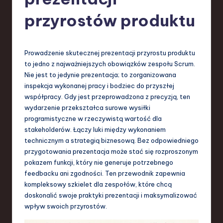
-
L
przyrostów produktu
a
t
Prowadzenie skutecznej prezentacji przyrostu produktu
e
to jedno z najważniejszych obowiązków zespołu Scrum.
Nie jest to jedynie prezentacja; to zorganizowana
s
inspekcja wykonanej pracy i bodziec do przyszłej
t
współpracy. Gdy jest przeprowadzona z precyzją, ten
wydarzenie przekształca surowe wysiłki
T
programistyczne w rzeczywistą wartość dla
r
stakeholderów. Łączy luki między wykonaniem
technicznym a strategią biznesową. Bez odpowiedniego
e
przygotowania prezentacja może stać się rozproszonym
n
pokazem funkcji, który nie generuje potrzebnego
feedbacku ani zgodności. Ten przewodnik zapewnia
d
kompleksowy szkielet dla zespołów, które chcą
s
doskonalić swoje praktyki prezentacji i maksymalizować
wpływ swoich przyrostów.
in