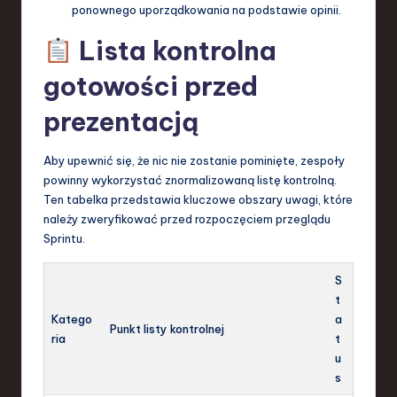
ponownego uporządkowania na podstawie opinii.
Lista kontrolna
gotowości przed
prezentacją
Aby upewnić się, że nic nie zostanie pominięte, zespoły
powinny wykorzystać znormalizowaną listę kontrolną.
Ten tabelka przedstawia kluczowe obszary uwagi, które
należy zweryfikować przed rozpoczęciem przeglądu
Sprintu.
S
t
Katego
a
Punkt listy kontrolnej
ria
t
u
s