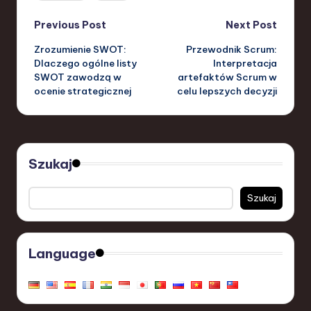
Post
Previous Post
Next Post
Zrozumienie SWOT:
Przewodnik Scrum:
navigation
Dlaczego ogólne listy
Interpretacja
SWOT zawodzą w
artefaktów Scrum w
ocenie strategicznej
celu lepszych decyzji
Szukaj
Szukaj
Language