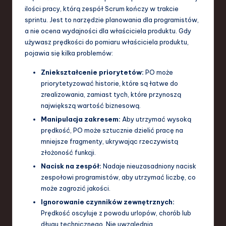
ilości pracy, którą zespół Scrum kończy w trakcie
a
sprintu. Jest to narzędzie planowania dla programistów,
n
a nie ocena wydajności dla właściciela produktu. Gdy
używasz prędkości do pomiaru właściciela produktu,
d
pojawia się kilka problemów:
I
Zniekształcenie priorytetów:
PO może
n
priorytetyzować historie, które są łatwe do
zrealizowania, zamiast tych, które przynoszą
n
największą wartość biznesową.
o
Manipulacja zakresem:
Aby utrzymać wysoką
v
prędkość, PO może sztucznie dzielić pracę na
mniejsze fragmenty, ukrywając rzeczywistą
a
złożoność funkcji.
ti
Nacisk na zespół:
Nadaje nieuzasadniony nacisk
zespołowi programistów, aby utrzymać liczbę, co
o
może zagrozić jakości.
n
Ignorowanie czynników zewnętrznych:
Prędkość oscyluje z powodu urlopów, chorób lub
długu technicznego. Nie uwzględnia