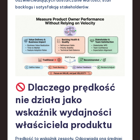
S
backlogu i satysfakcję stakeholderów.
o
f
t
w
a
r
e
Dlaczego prędkość
,
T
nie działa jako
e
wskaźnik wydajności
c
właściciela produktu
h
,
Prędkość to wskaźnik zespołu. Odpowiada ona średniej