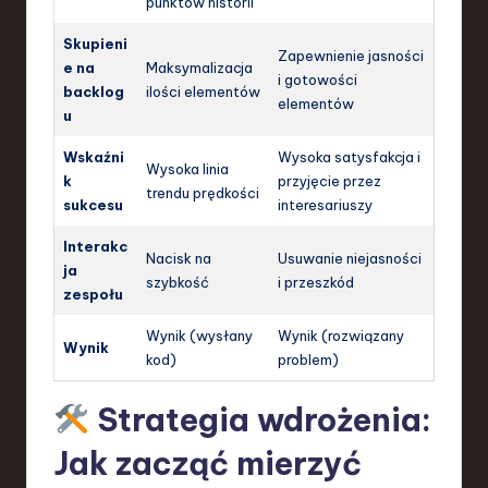
punktów historii
Skupieni
Zapewnienie jasności
e na
Maksymalizacja
i gotowości
backlog
ilości elementów
elementów
u
Wskaźni
Wysoka satysfakcja i
Wysoka linia
k
przyjęcie przez
trendu prędkości
sukcesu
interesariuszy
Interakc
Nacisk na
Usuwanie niejasności
ja
szybkość
i przeszkód
zespołu
Wynik (wysłany
Wynik (rozwiązany
Wynik
kod)
problem)
Strategia wdrożenia:
Jak zacząć mierzyć