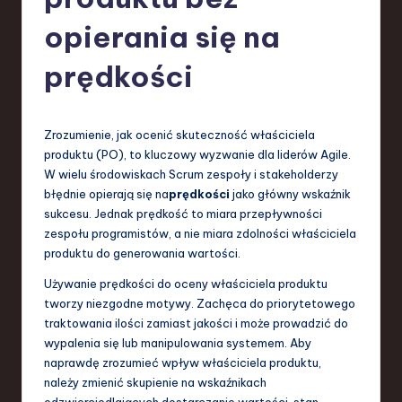
-
L
opierania się na
a
prędkości
t
e
Zrozumienie, jak ocenić skuteczność właściciela
s
produktu (PO), to kluczowy wyzwanie dla liderów Agile.
t
W wielu środowiskach Scrum zespoły i stakeholderzy
błędnie opierają się na
prędkości
jako główny wskaźnik
T
sukcesu. Jednak prędkość to miara przepływności
r
zespołu programistów, a nie miara zdolności właściciela
produktu do generowania wartości.
e
Używanie prędkości do oceny właściciela produktu
n
tworzy niezgodne motywy. Zachęca do priorytetowego
d
traktowania ilości zamiast jakości i może prowadzić do
wypalenia się lub manipulowania systemem. Aby
s
naprawdę zrozumieć wpływ właściciela produktu,
in
należy zmienić skupienie na wskaźnikach
odzwierciedlających dostarczanie wartości, stan