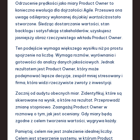
Odrzucenie prędkości jako miary Product Owner to
konieczna ewolucja dla dojrzałości Agile. Przesuwa ona
uwagę od
ile
pracy wykonanej do
jakiej wartości
zostało
stworzone. Śledząc dostarczanie wartości, stan
backlogu i satysfakcję stakeholderów, uzyskujesz
jasniejszy obraz rzeczywistego wkładu Product Owner.
Ten podejście wymaga większego wysiłku niż po prostu
spojrzenie na liczbę. Wymaga rozmów, wyrównania i
gotowości do analizy danych jakościowych. Jednak
rezultatem jest Product Owner, który może
podejmować lepsze decyzje, zespół mniej stresowany i
firma, która widzi rzeczywiste zwroty z inwestycji.
Zacznij od audytu obecnych miar. Zidentyfikuj, które są
skierowane na wynik, a które na rezultat. Przeprowadź
zmianę stopniowo. Zaangażuj Product Owner w
rozmowę o tym, jak jest oceniany. Gdy miary będą
zgodne z celem tworzenia wartości, wygrywa każdy.
Pamiętaj, celem nie jest znalezienie idealnej liczby.
Celem jest stworzenie systemu, w którym Product