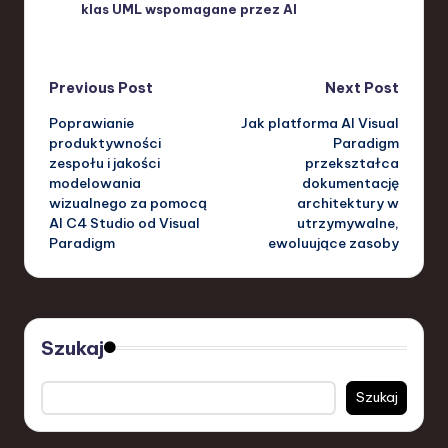
klas UML wspomagane przez AI
Post
Previous Post
Next Post
Poprawianie
Jak platforma AI Visual
navigation
produktywności
Paradigm
zespołu i jakości
przekształca
modelowania
dokumentację
wizualnego za pomocą
architektury w
AI C4 Studio od Visual
utrzymywalne,
Paradigm
ewoluujące zasoby
Szukaj
Szukaj