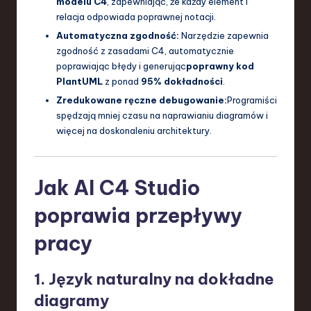
modelu C4
, zapewniając, że każdy element i
relacja odpowiada poprawnej notacji.
Automatyczna zgodność:
Narzędzie zapewnia
zgodność z zasadami C4, automatycznie
poprawiając błędy i generując
poprawny kod
PlantUML
z ponad
95% dokładności
.
Zredukowane ręczne debugowanie:
Programiści
spędzają mniej czasu na naprawianiu diagramów i
więcej na doskonaleniu architektury.
Jak AI C4 Studio
poprawia przepływy
pracy
1. Język naturalny na dokładne
diagramy