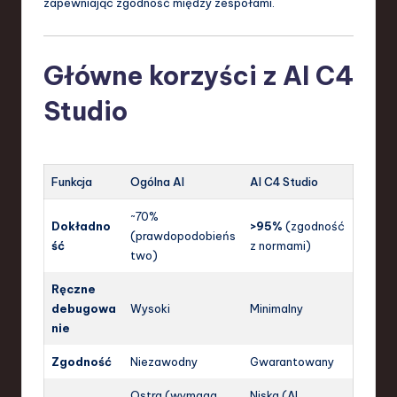
zapewniając zgodność między zespołami.
Główne korzyści z AI C4
Studio
Funkcja
Ogólna AI
AI C4 Studio
~70%
Dokładno
>95%
(zgodność
(prawdopodobieńs
ść
z normami)
two)
Ręczne
debugowa
Wysoki
Minimalny
nie
Zgodność
Niezawodny
Gwarantowany
Ostra (wymaga
Niska (AI