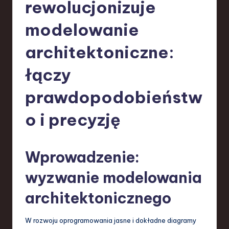
-
rewolucjonizuje
L
modelowanie
a
architektoniczne:
t
e
łączy
s
prawdopodobieństw
t
o i precyzję
T
r
e
Wprowadzenie:
n
wyzwanie modelowania
d
architektonicznego
s
in
W rozwoju oprogramowania jasne i dokładne diagramy