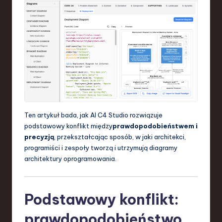
a
n
d
I
n
n
o
Ten artykuł bada, jak AI C4 Studio rozwiązuje
podstawowy konflikt między
prawdopodobieństwem i
v
precyzją
, przekształcając sposób, w jaki architekci,
a
programiści i zespoły tworzą i utrzymują diagramy
architektury oprogramowania.
ti
o
n
Podstawowy konflikt:
prawdopodobieństwo