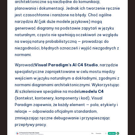
architektoniczne są niezbędne do komunikacji,
S
planowania i dokumentacji. Jednak ich tworzenie ręcznie
o
jest czasochłonne i narażone na błędy. Choć ogólne
narzędzia AI (jak duże modele językowe) mogą
f
generować diagramy na podstawie zapytań w języku
t
naturalnym, często nie spełniają oczekiwań ze względu
na swoją naturę probabilistyczną — prowadząc do
w
niezgodności, błędnych oznaczeń i wyjść niezgodnych z
a
normami.
r
Wprowadź
Visual Paradigm’s AI C4 Studio
, narzędzie
specjalistyczne zaprojektowane w celu mostu między
e
wejściem w języku naturalnym a dokładnymi, zgodnymi z
,
normami diagramami architektonicznymi. Wykorzystując
AI szkoleniowe specjalnie na modelu
modelu C4
T
(kontekst, kontenery, komponenty i kod), Visual
e
Paradigm zapewnia, że każdy element — pola, etykiety i
relacje — odpowiada oficjalnym standardom,
c
zmniejszając ręczne debugowanie i przyspieszając
h
przepływy pracy.
,