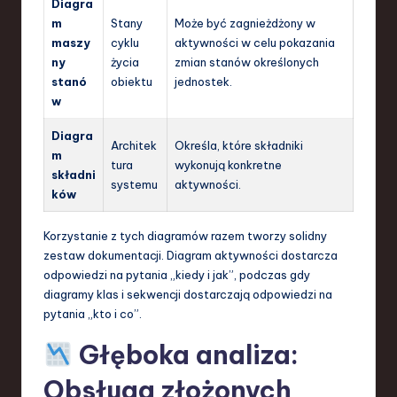
Diagra
m
Stany
Może być zagnieżdżony w
maszy
cyklu
aktywności w celu pokazania
ny
życia
zmian stanów określonych
stanó
obiektu
jednostek.
w
Diagra
Architek
Określa, które składniki
m
tura
wykonują konkretne
składni
systemu
aktywności.
ków
Korzystanie z tych diagramów razem tworzy solidny
zestaw dokumentacji. Diagram aktywności dostarcza
odpowiedzi na pytania „kiedy i jak”, podczas gdy
diagramy klas i sekwencji dostarczają odpowiedzi na
pytania „kto i co”.
Głęboka analiza:
Obsługa złożonych