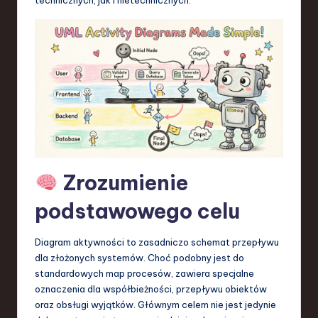
S
o
f
t
w
a
r
e
Zrozumienie
,
podstawowego celu
T
e
Diagram aktywności to zasadniczo schemat przepływu
dla złożonych systemów. Choć podobny jest do
c
standardowych map procesów, zawiera specjalne
h
oznaczenia dla współbieżności, przepływu obiektów
oraz obsługi wyjątków. Głównym celem nie jest jedynie
,