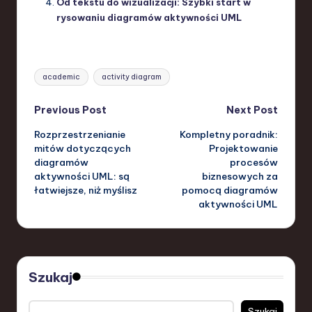
Od tekstu do wizualizacji: Szybki start w
rysowaniu diagramów aktywności UML
Tags:
academic
activity diagram
Post
Previous Post
Next Post
Rozprzestrzenianie
Kompletny poradnik:
navigation
mitów dotyczących
Projektowanie
diagramów
procesów
aktywności UML: są
biznesowych za
łatwiejsze, niż myślisz
pomocą diagramów
aktywności UML
Szukaj
Szukaj