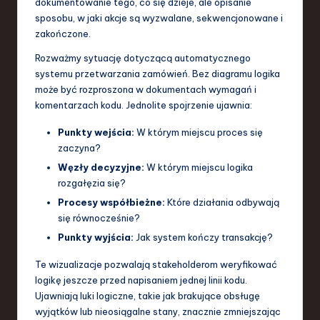
dokumentowanie tego, co się dzieje, ale opisanie
a
sposobu, w jaki akcje są wyzwalane, sekwencjonowane i
zakończone.
n
Rozważmy sytuację dotyczącą automatycznego
d
systemu przetwarzania zamówień. Bez diagramu logika
I
może być rozproszona w dokumentach wymagań i
komentarzach kodu. Jednolite spojrzenie ujawnia:
n
Punkty wejścia:
W którym miejscu proces się
n
zaczyna?
o
Węzły decyzyjne:
W którym miejscu logika
v
rozgałęzia się?
Procesy współbieżne:
Które działania odbywają
a
się równocześnie?
ti
Punkty wyjścia:
Jak system kończy transakcję?
o
Te wizualizacje pozwalają stakeholderom weryfikować
n
logikę jeszcze przed napisaniem jednej linii kodu.
Ujawniają luki logiczne, takie jak brakujące obsługę
wyjątków lub nieosiągalne stany, znacznie zmniejszając