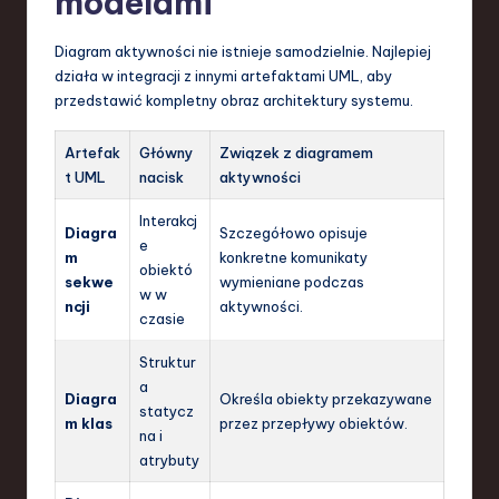
modelami
Diagram aktywności nie istnieje samodzielnie. Najlepiej
działa w integracji z innymi artefaktami UML, aby
przedstawić kompletny obraz architektury systemu.
Artefak
Główny
Związek z diagramem
t UML
nacisk
aktywności
Interakcj
Diagra
Szczegółowo opisuje
e
m
konkretne komunikaty
obiektó
sekwe
wymieniane podczas
w w
ncji
aktywności.
czasie
Struktur
a
Diagra
Określa obiekty przekazywane
statycz
m klas
przez przepływy obiektów.
na i
atrybuty