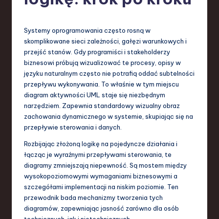
-
L
a
Systemy oprogramowania często rosną w
skomplikowane sieci zależności, gałęzi warunkowych i
t
przejść stanów. Gdy programiści i stakeholderzy
e
biznesowi próbują wizualizować te procesy, opisy w
języku naturalnym często nie potrafią oddać subtelności
s
przepływu wykonywania. To właśnie w tym miejscu
t
diagram aktywności UML staje się niezbędnym
narzędziem. Zapewnia standardowy wizualny obraz
T
zachowania dynamicznego w systemie, skupiając się na
r
przepływie sterowania i danych.
e
Rozbijając złożoną logikę na pojedyncze działania i
łącząc je wyraźnymi przepływami sterowania, te
n
diagramy zmniejszają niepewność. Są mostem między
d
wysokopoziomowymi wymaganiami biznesowymi a
szczegółami implementacji na niskim poziomie. Ten
s
przewodnik bada mechanizmy tworzenia tych
in
diagramów, zapewniając jasność zarówno dla osób
technicznych, jak i nietechnicznych.