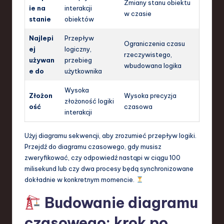
Zmiany stanu obiektu
ie na
interakcji
w czasie
stanie
obiektów
Najlepi
Przepływ
Ograniczenia czasu
ej
logiczny,
rzeczywistego,
używan
przebieg
wbudowana logika
e do
użytkownika
Wysoka
Złożon
Wysoka precyzja
złożoność logiki
ość
czasowa
interakcji
Użyj diagramu sekwencji, aby zrozumieć przepływ logiki.
Przejdź do diagramu czasowego, gdy musisz
zweryfikować, czy odpowiedź nastąpi w ciągu 100
milisekund lub czy dwa procesy będą synchronizowane
dokładnie w konkretnym momencie.
Budowanie diagramu
czasowego: krok po