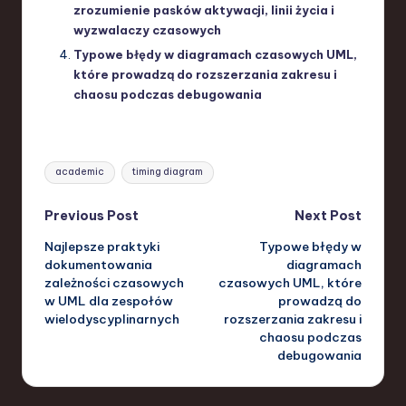
zrozumienie pasków aktywacji, linii życia i
wyzwalaczy czasowych
Typowe błędy w diagramach czasowych UML,
które prowadzą do rozszerzania zakresu i
chaosu podczas debugowania
Tags:
academic
timing diagram
Post
Previous Post
Next Post
Najlepsze praktyki
Typowe błędy w
navigation
dokumentowania
diagramach
zależności czasowych
czasowych UML, które
w UML dla zespołów
prowadzą do
wielodyscyplinarnych
rozszerzania zakresu i
chaosu podczas
debugowania