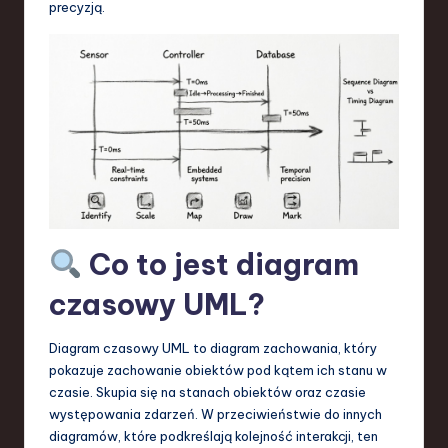
precyzją.
S
o
f
t
w
a
r
e
Co to jest diagram
,
czasowy UML?
T
e
Diagram czasowy UML to diagram zachowania, który
pokazuje zachowanie obiektów pod kątem ich stanu w
c
czasie. Skupia się na stanach obiektów oraz czasie
h
występowania zdarzeń. W przeciwieństwie do innych
diagramów, które podkreślają kolejność interakcji, ten
,