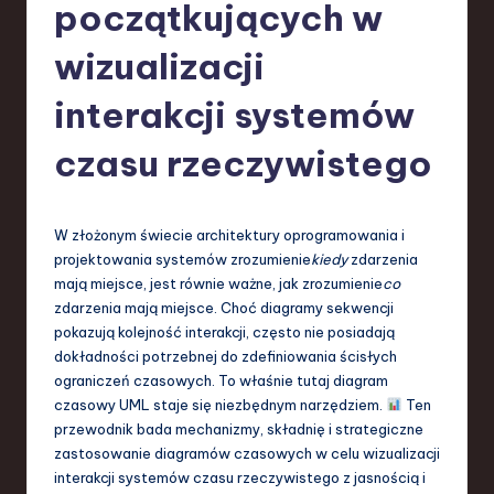
-
początkujących w
L
wizualizacji
a
interakcji systemów
t
e
czasu rzeczywistego
s
t
W złożonym świecie architektury oprogramowania i
T
projektowania systemów zrozumienie
kiedy
zdarzenia
mają miejsce, jest równie ważne, jak zrozumienie
co
r
zdarzenia mają miejsce. Choć diagramy sekwencji
e
pokazują kolejność interakcji, często nie posiadają
dokładności potrzebnej do zdefiniowania ścisłych
n
ograniczeń czasowych. To właśnie tutaj diagram
d
czasowy UML staje się niezbędnym narzędziem.
Ten
przewodnik bada mechanizmy, składnię i strategiczne
s
zastosowanie diagramów czasowych w celu wizualizacji
in
interakcji systemów czasu rzeczywistego z jasnością i