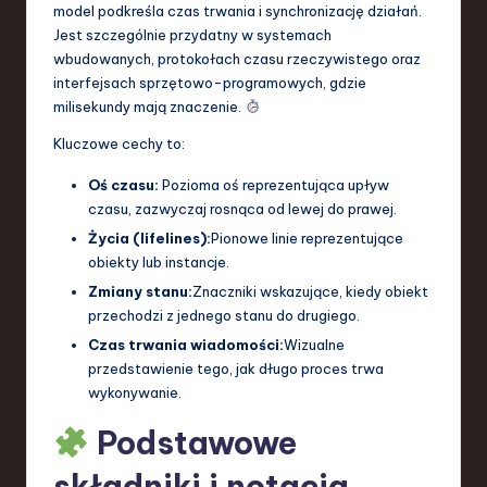
model podkreśla czas trwania i synchronizację działań.
a
Jest szczególnie przydatny w systemach
wbudowanych, protokołach czasu rzeczywistego oraz
n
interfejsach sprzętowo-programowych, gdzie
d
milisekundy mają znaczenie.
I
Kluczowe cechy to:
n
Oś czasu:
Pozioma oś reprezentująca upływ
n
czasu, zazwyczaj rosnąca od lewej do prawej.
Życia (lifelines):
Pionowe linie reprezentujące
o
obiekty lub instancje.
v
Zmiany stanu:
Znaczniki wskazujące, kiedy obiekt
a
przechodzi z jednego stanu do drugiego.
Czas trwania wiadomości:
Wizualne
ti
przedstawienie tego, jak długo proces trwa
o
wykonywanie.
n
Podstawowe
składniki i notacja