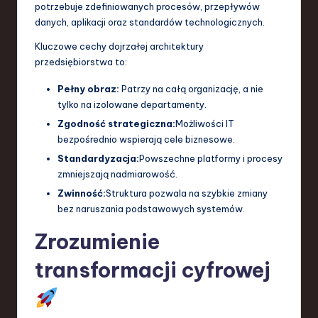
potrzebuje zdefiniowanych procesów, przepływów
a
danych, aplikacji oraz standardów technologicznych.
n
Kluczowe cechy dojrzałej architektury
przedsiębiorstwa to:
d
I
Pełny obraz:
Patrzy na całą organizację, a nie
tylko na izolowane departamenty.
n
Zgodność strategiczna:
Możliwości IT
n
bezpośrednio wspierają cele biznesowe.
o
Standardyzacja:
Powszechne platformy i procesy
zmniejszają nadmiarowość.
v
Zwinność:
Struktura pozwala na szybkie zmiany
a
bez naruszania podstawowych systemów.
ti
Zrozumienie
o
transformacji cyfrowej
n