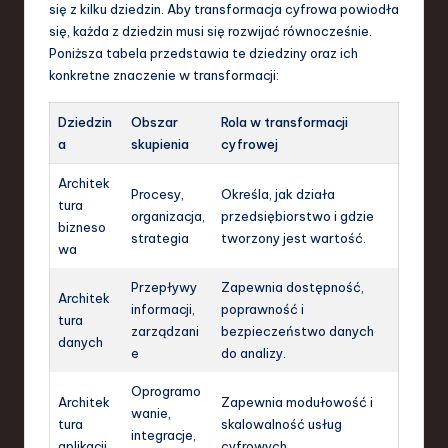
się z kilku dziedzin. Aby transformacja cyfrowa powiodła
się, każda z dziedzin musi się rozwijać równocześnie.
Poniższa tabela przedstawia te dziedziny oraz ich
konkretne znaczenie w transformacji:
Dziedzin
Obszar
Rola w transformacji
a
skupienia
cyfrowej
Architek
Procesy,
Określa, jak działa
tura
organizacja,
przedsiębiorstwo i gdzie
bizneso
strategia
tworzony jest wartość.
wa
Przepływy
Zapewnia dostępność,
Architek
informacji,
poprawność i
tura
zarządzani
bezpieczeństwo danych
danych
e
do analizy.
Oprogramo
Architek
Zapewnia modułowość i
wanie,
tura
skalowalność usług
integracje,
aplikacji
cyfrowych.