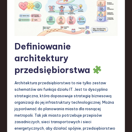
S
o
f
t
w
Definiowanie
a
architektury
r
przedsiębiorstwa
e
,
Architektura przedsiębiorstwa to nie tylko zestaw
schematów ani funkcja działu IT. Jest to dyscyplina
T
strategiczna, która dopasowuje strategię biznesową
e
organizacji do jej infrastruktury technologicznej. Można
ją porównać do planowania miasta dla rosnącej
c
metropolii. Tak jak miasto potrzebuje przepisów
h
zasadniczych, sieci transportowych i sieci
energetycznych, aby działać spójnie, przedsiębiorstwo
,