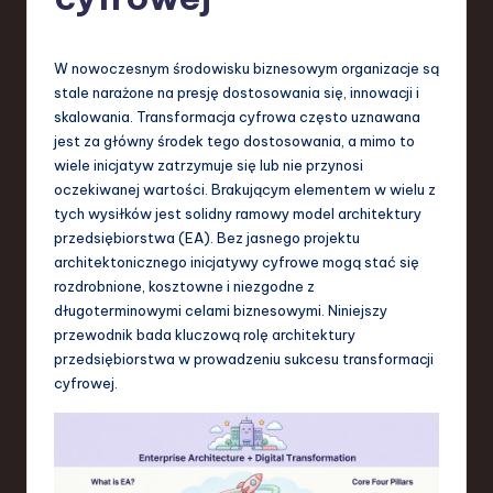
-
L
a
W nowoczesnym środowisku biznesowym organizacje są
stale narażone na presję dostosowania się, innowacji i
t
skalowania. Transformacja cyfrowa często uznawana
e
jest za główny środek tego dostosowania, a mimo to
wiele inicjatyw zatrzymuje się lub nie przynosi
s
oczekiwanej wartości. Brakującym elementem w wielu z
t
tych wysiłków jest solidny ramowy model architektury
przedsiębiorstwa (EA). Bez jasnego projektu
T
architektonicznego inicjatywy cyfrowe mogą stać się
r
rozdrobnione, kosztowne i niezgodne z
długoterminowymi celami biznesowymi. Niniejszy
e
przewodnik bada kluczową rolę architektury
n
przedsiębiorstwa w prowadzeniu sukcesu transformacji
cyfrowej.
d
s
in