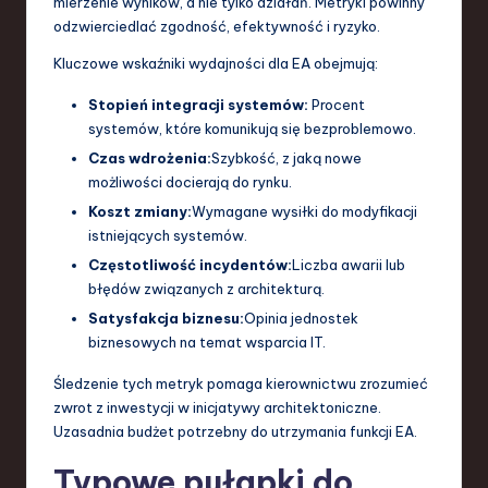
mierzenie wyników, a nie tylko działań. Metryki powinny
odzwierciedlać zgodność, efektywność i ryzyko.
Kluczowe wskaźniki wydajności dla EA obejmują:
Stopień integracji systemów:
Procent
systemów, które komunikują się bezproblemowo.
Czas wdrożenia:
Szybkość, z jaką nowe
możliwości docierają do rynku.
Koszt zmiany:
Wymagane wysiłki do modyfikacji
istniejących systemów.
Częstotliwość incydentów:
Liczba awarii lub
błędów związanych z architekturą.
Satysfakcja biznesu:
Opinia jednostek
biznesowych na temat wsparcia IT.
Śledzenie tych metryk pomaga kierownictwu zrozumieć
zwrot z inwestycji w inicjatywy architektoniczne.
Uzasadnia budżet potrzebny do utrzymania funkcji EA.
Typowe pułapki do