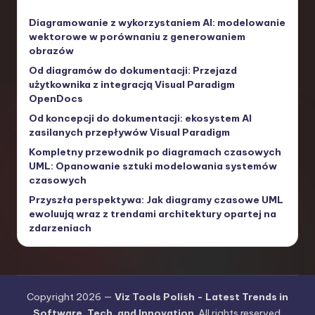
Diagramowanie z wykorzystaniem AI: modelowanie
wektorowe w porównaniu z generowaniem
obrazów
Od diagramów do dokumentacji: Przejazd
użytkownika z integracją Visual Paradigm
OpenDocs
Od koncepcji do dokumentacji: ekosystem AI
zasilanych przepływów Visual Paradigm
Kompletny przewodnik po diagramach czasowych
UML: Opanowanie sztuki modelowania systemów
czasowych
Przyszła perspektywa: Jak diagramy czasowe UML
ewoluują wraz z trendami architektury opartej na
zdarzeniach
Copyright 2026 —
Viz Tools Polish - Latest Trends in
Software, Tech, and Innovation
. All rights reserved.