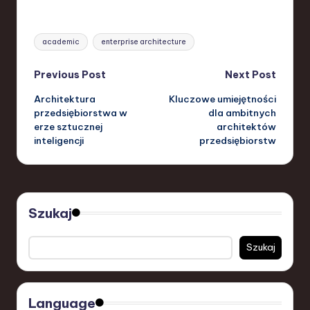
Tags:
academic
enterprise architecture
Post
Previous Post
Next Post
Architektura
Kluczowe umiejętności
navigation
przedsiębiorstwa w
dla ambitnych
erze sztucznej
architektów
inteligencji
przedsiębiorstw
Szukaj
Szukaj
Language