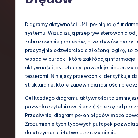
s
h
Diagramy aktywności UML pełnią rolę fundame
-
systemu. Wizualizują przepływ sterowania od j
zobrazowanie procesów, przepływów pracy i 
L
precyzyjnie odzwierciedla złożoną logikę, to
a
wpada w pułapki, które zakłócają informacje,
aktywności jest błędny, powoduje nieporozumi
t
testerami. Niniejszy przewodnik identyfikuje 
e
strukturalne, które zapewniają jasność i precyz
s
Cel każdego diagramu aktywności to zmniejsz
pozwala czytelnikowi śledzić ścieżkę od pocz
t
Przeciwnie, diagram pełen błędów może powod
T
Zrozumienie tych typowych pułapek pozwala 
do utrzymania i łatwe do zrozumienia.
r