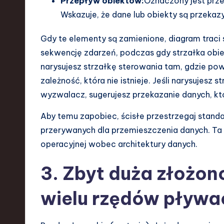
Przepływ obiektów:
Oznaczony jest prze
Wskazuje, że dane lub obiekty są przek
Gdy te elementy są zamienione, diagram traci
sekwencję zdarzeń, podczas gdy strzałka obi
narysujesz strzałkę sterowania tam, gdzie pow
zależność, która nie istnieje. Jeśli narysujesz
wyzwalacz, sugerujesz przekazanie danych, kt
Aby temu zapobiec, ścisłe przestrzegaj standard
przerywanych dla przemieszczenia danych. Ta r
operacyjnej wobec architektury danych.
3. Zbyt duża złożon
wielu rzędów pływa