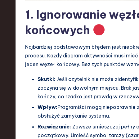
a
1. Ignorowanie węz
r
końcowych
e
,
Najbardziej podstawowym błędem jest nieokr
T
procesu. Każdy diagram aktywności musi mieć
jeden węzeł końcowy. Bez tych punktów wzmac
e
c
Skutki:
Jeśli czytelnik nie może zidentyf
zaczyna się w dowolnym miejscu. Brak jas
h
kończy, co rzadko jest prawdą w rzeczyw
,
Wpływ:
Programiści mogą niepoprawnie z
obsłużyć zamykanie systemu.
a
Rozwiązanie:
Zawsze umieszczaj pełny c
n
początkowy. Umieść symbol tarczy (czar