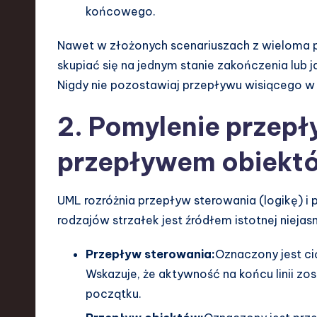
d
końcowego.
I
Nawet w złożonych scenariuszach z wieloma p
skupiać się na jednym stanie zakończenia lub
n
Nigdy nie pozostawiaj przepływu wisiącego w 
n
2. Pomylenie przepł
o
przepływem obiek
v
a
UML rozróżnia przepływ sterowania (logikę) i
ti
rodzajów strzałek jest źródłem istotnej niejasn
o
Przepływ sterowania:
Oznaczony jest cią
Wskazuje, że aktywność na końcu linii z
n
początku.