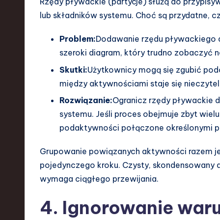
Rzędy pływackie (partycje) służą do przypisy
lub składników systemu. Choć są przydatne, c
Problem:
Dodawanie rzędu pływackiego d
szeroki diagram, który trudno zobaczyć na
Skutki:
Użytkownicy mogą się zgubić podc
między aktywnościami staje się nieczyte
Rozwiązanie:
Ogranicz rzędy pływackie
systemu. Jeśli proces obejmuje zbyt wiel
podaktywności połączone określonymi p
Grupowanie powiązanych aktywności razem jes
pojedynczego kroku. Czysty, skondensowany dia
wymaga ciągłego przewijania.
4. Ignorowanie war