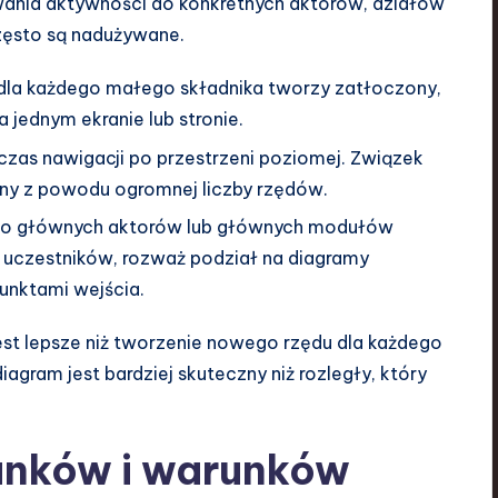
wania aktywności do konkretnych aktorów, działów
zęsto są nadużywane.
la każdego małego składnika tworzy zatłoczony,
 jednym ekranie lub stronie.
zas nawigacji po przestrzeni poziomej. Związek
lny z powodu ogromnej liczby rzędów.
 do głównych aktorów lub głównych modułów
u uczestników, rozważ podział na diagramy
unktami wejścia.
t lepsze niż tworzenie nowego rzędu dla każdego
gram jest bardziej skuteczny niż rozległy, który
unków i warunków