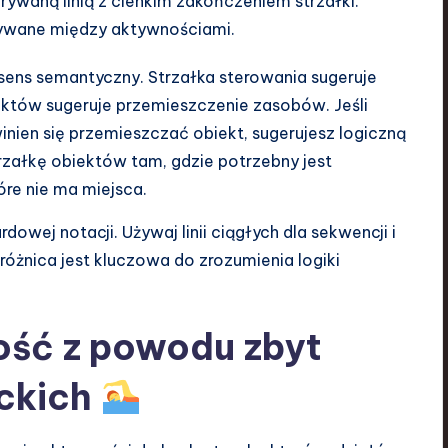
rywaną linią z cienkim zakończeniem strzałki.
azywane między aktywnościami.
 sens semantyczny. Strzałka sterowania sugeruje
ektów sugeruje przemieszczenie zasobów. Jeśli
inien się przemieszczać obiekt, sugerujesz logiczną
 strzałkę obiektów tam, gdzie potrzebny jest
óre nie ma miejsca.
owej notacji. Używaj linii ciągłych dla sekwencji i
óżnica jest kluczowa do zrozumienia logiki
ość z powodu zbyt
ckich