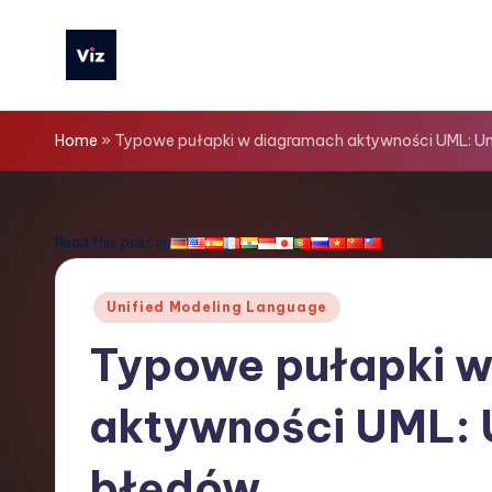
Skip
to
V
content
iz
Home
»
Typowe pułapki w diagramach aktywności UML: Un
T
o
Read this post in:
o
Posted
Unified Modeling Language
ls
in
Typowe pułapki 
P
aktywności UML: U
o
li
błędów