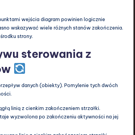
unktami wejścia diagram powinien logicznie
 jasno wskazywać wiele różnych stanów zakończenia.
środku strony.
ywu sterowania z
tów
 przepływ danych (obiekty). Pomylenie tych dwóch
ości.
głą linią z cienkim zakończeniem strzałki.
ostaje wyzwolona po zakończeniu aktywności na jej