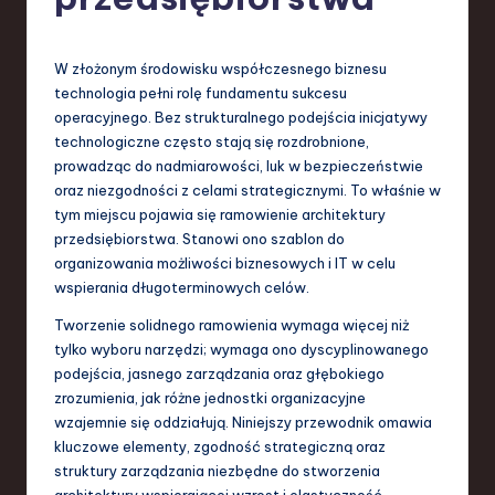
-
L
a
W złożonym środowisku współczesnego biznesu
technologia pełni rolę fundamentu sukcesu
t
operacyjnego. Bez strukturalnego podejścia inicjatywy
e
technologiczne często stają się rozdrobnione,
prowadząc do nadmiarowości, luk w bezpieczeństwie
s
oraz niezgodności z celami strategicznymi. To właśnie w
t
tym miejscu pojawia się ramowienie architektury
przedsiębiorstwa. Stanowi ono szablon do
T
organizowania możliwości biznesowych i IT w celu
r
wspierania długoterminowych celów.
e
Tworzenie solidnego ramowienia wymaga więcej niż
tylko wyboru narzędzi; wymaga ono dyscyplinowanego
n
podejścia, jasnego zarządzania oraz głębokiego
d
zrozumienia, jak różne jednostki organizacyjne
wzajemnie się oddziałują. Niniejszy przewodnik omawia
s
kluczowe elementy, zgodność strategiczną oraz
in
struktury zarządzania niezbędne do stworzenia
architektury wspierającej wzrost i elastyczność.