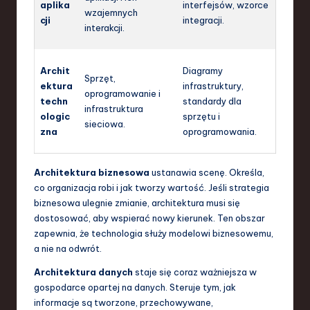
aplika
interfejsów, wzorce
wzajemnych
cji
integracji.
interakcji.
Archit
Diagramy
Sprzęt,
ektura
infrastruktury,
oprogramowanie i
techn
standardy dla
infrastruktura
ologic
sprzętu i
sieciowa.
zna
oprogramowania.
Architektura biznesowa
ustanawia scenę. Określa,
co organizacja robi i jak tworzy wartość. Jeśli strategia
biznesowa ulegnie zmianie, architektura musi się
dostosować, aby wspierać nowy kierunek. Ten obszar
zapewnia, że technologia służy modelowi biznesowemu,
a nie na odwrót.
Architektura danych
staje się coraz ważniejsza w
gospodarce opartej na danych. Steruje tym, jak
informacje są tworzone, przechowywane,