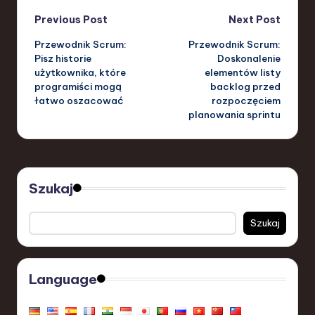
Post
Previous Post
Next Post
Przewodnik Scrum:
Przewodnik Scrum:
navigation
Pisz historie
Doskonalenie
użytkownika, które
elementów listy
programiści mogą
backlog przed
łatwo oszacować
rozpoczęciem
planowania sprintu
Szukaj
Szukaj
Language