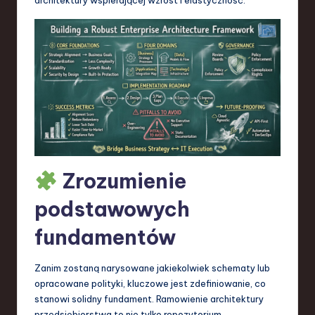
S
o
f
t
w
a
r
e
Zrozumienie
,
podstawowych
T
fundamentów
e
c
Zanim zostaną narysowane jakiekolwiek schematy lub
opracowane polityki, kluczowe jest zdefiniowanie, co
h
stanowi solidny fundament. Ramowienie architektury
,
przedsiębiorstwa to nie tylko repozytorium