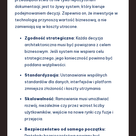
dokumentacji; jest to żywy system, który kieruje
a
podejmowaniem decyzji. Zapewnia on, że inwestycje w
n
technologię przynoszą wartość biznesową, a nie
zamieniają się w koszty utracone.
d
I
Zgodność strategiczna:
Każda decyzja
architektoniczna musi być powiązana z celem
n
biznesowym. Jeśli system nie wspiera celu
n
strategicznego, jego konieczność powinna być
poddana wątpliwości.
o
Standardyzacja:
Ustanawianie wspólnych
v
standardów dla danych, interfejsów i platform
a
zmniejsza złożoność i koszty utrzymania.
ti
Skalowalność:
Ramowienie musi umożliwiać
rozwój, niezależnie czy przez wzrost liczby
o
użytkowników, wejście na nowe rynki czy fuzje i
n
przejęcia.
Bezpieczeństwo od samego początku:
Protokoły bezpieczeństwa powinny być