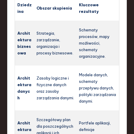
Dziedz
Kluczowe
Obszar skupienia
ina
rezultaty
Schematy
Archit
Strategia,
procesów, mapy
ektura
zarządzanie,
możliwości,
biznes
organizacja i
schematy
owa
procesy biznesowe.
organizacyjne.
Modele danych,
Archit
Zasoby logiczne i
schematy
ektura
fizyczne danych
przepływu danych,
danyc
oraz zasoby
polityki zarządzania
h
zarządzania danymi.
danymi.
Szczegółowy plan
Archit
Portfele aplikacji,
dla poszczególnych
ektura
definicje
aplikacji i ich