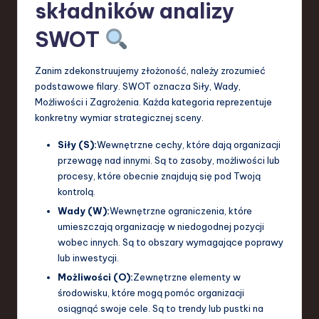
składników analizy
a
SWOT
n
d
Zanim zdekonstruujemy złożoność, należy zrozumieć
podstawowe filary. SWOT oznacza Siły, Wady,
I
Możliwości i Zagrożenia. Każda kategoria reprezentuje
n
konkretny wymiar strategicznej sceny.
n
Siły (S):
Wewnętrzne cechy, które dają organizacji
o
przewagę nad innymi. Są to zasoby, możliwości lub
procesy, które obecnie znajdują się pod Twoją
v
kontrolą.
a
Wady (W):
Wewnętrzne ograniczenia, które
umieszczają organizację w niedogodnej pozycji
ti
wobec innych. Są to obszary wymagające poprawy
o
lub inwestycji.
n
Możliwości (O):
Zewnętrzne elementy w
środowisku, które mogą pomóc organizacji
osiągnąć swoje cele. Są to trendy lub pustki na