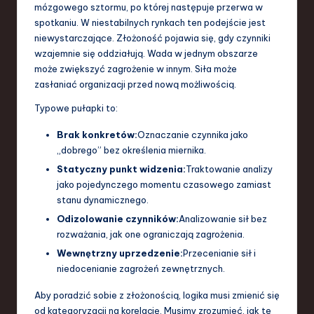
mózgowego sztormu, po której następuje przerwa w
spotkaniu. W niestabilnych rynkach ten podejście jest
niewystarczające. Złożoność pojawia się, gdy czynniki
wzajemnie się oddziałują. Wada w jednym obszarze
może zwiększyć zagrożenie w innym. Siła może
zasłaniać organizacji przed nową możliwością.
Typowe pułapki to:
Brak konkretów:
Oznaczanie czynnika jako
„dobrego” bez określenia miernika.
Statyczny punkt widzenia:
Traktowanie analizy
jako pojedynczego momentu czasowego zamiast
stanu dynamicznego.
Odizolowanie czynników:
Analizowanie sił bez
rozważania, jak one ograniczają zagrożenia.
Wewnętrzny uprzedzenie:
Przecenianie sił i
niedocenianie zagrożeń zewnętrznych.
Aby poradzić sobie z złożonością, logika musi zmienić się
od kategoryzacji na korelację. Musimy zrozumieć, jak te