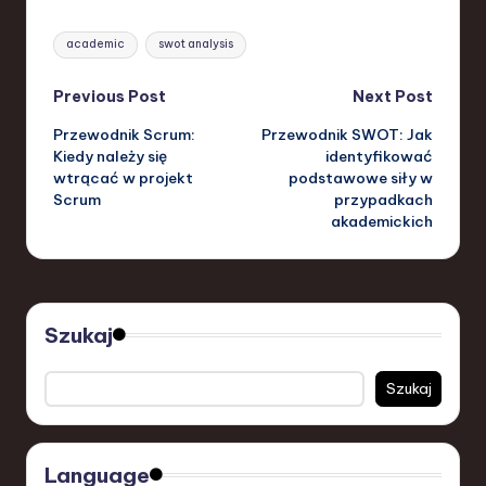
Tags:
academic
swot analysis
Post
Previous Post
Next Post
Przewodnik Scrum:
Przewodnik SWOT: Jak
navigation
Kiedy należy się
identyfikować
wtrącać w projekt
podstawowe siły w
Scrum
przypadkach
akademickich
Szukaj
Szukaj
Language