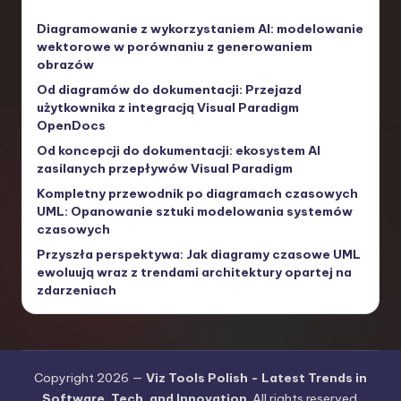
Diagramowanie z wykorzystaniem AI: modelowanie
wektorowe w porównaniu z generowaniem
obrazów
Od diagramów do dokumentacji: Przejazd
użytkownika z integracją Visual Paradigm
OpenDocs
Od koncepcji do dokumentacji: ekosystem AI
zasilanych przepływów Visual Paradigm
Kompletny przewodnik po diagramach czasowych
UML: Opanowanie sztuki modelowania systemów
czasowych
Przyszła perspektywa: Jak diagramy czasowe UML
ewoluują wraz z trendami architektury opartej na
zdarzeniach
Copyright 2026 —
Viz Tools Polish - Latest Trends in
Software, Tech, and Innovation
. All rights reserved.