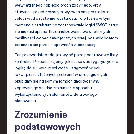
S
wewnętrznego napięcia organizacyjnego. Przy
stawianiu przed złożonymi wyzwaniami prosta lista
o
zalet i wad często nie wystarcza. To właśnie w tym
f
momencie strukturalne zastosowanie logiki SWOT staje
się niezastąpione. Przeanalizowanie wewnętrznych
t
możliwości wobec zewnętrznych presji pozwala liderom
w
poruszać się przez niepewność z jasnością.
a
Ten przewodnik bada, jak wyjść poza podstawowe listy
kontrolne. Przeanalizujemy, jak stosować rygorystyczną
r
logikę do sił, wad, możliwości i zagrożeń w celu
e
rozwiązania złożonych problemów strategicznych.
Skupiamy się na samym ramach analitycznym,
,
zapewniając solidne zrozumienie sposobu
T
wykorzystania tych elementów do trwałego
planowania.
e
c
Zrozumienie
h
podstawowych
,