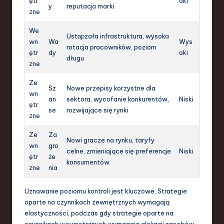
ętr
oki
y
reputacja marki
zne
We
Ustарzała infrastruktura, wysoka
wn
Wa
Wys
rotacja pracowników, poziom
ętr
dy
oki
długu
zne
Ze
Sz
Nowe przepisy korzystne dla
wn
an
sektora, wycofanie konkurentów,
Niski
ętr
se
rozwijające się rynki
zne
Ze
Za
Nowi gracze na rynku, taryfy
wn
gro
celne, zmieniające się preferencje
Niski
ętr
że
konsumentów
zne
nia
Uznawanie poziomu kontroli jest kluczowe. Strategie
oparte na czynnikach zewnętrznych wymagają
elastyczności, podczas gdy strategie oparte na