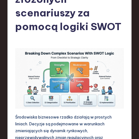
-
L
scenariuszy za
a
pomocą logiki SWOT
t
e
s
t
T
r
e
n
d
Środowiska biznesowe rzadko działają w prostych
s
liniach. Decyzje są podejmowane w warunkach
zmieniających się dynamik rynkowych,
in
nieprzewidywalnych zmian regulacyjnych oraz