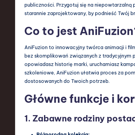
publiczności. Przygotuj się na niepowtarzalną
e
starannie zaprojektowany, by podnieść Twój br
n
Co to jest AniFuzion
d
s
AniFuzion to innowacyjny twórca animacji i fi
bez skomplikowań związanych z tradycyjnym pr
i
opowiadasz historię marki, uruchamiasz kampa
n
szkoleniowe, AniFuzion ułatwia proces za po
dostosowanych do Twoich potrzeb.
S
Główne funkcje i kor
o
ft
1. Zabawne rodziny posta
w
Różnorodna kolekcja: