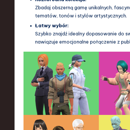
a
Zbadaj obszerną gamę unikalnych, fascynu
r
tematów, tonów i stylów artystycznych.
e
Łatwy wybór:
Szybko znajdź idealny dopasowanie do s
,
nawiązuje emocjonalne połączenie z publ
T
e
c
h
,
a
n