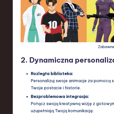
d
I
n
n
o
Zabawne 
v
2. Dynamiczna personaliza
a
Rozległa biblioteka:
ti
Personalizuj swoje animacje za pomocą s
Twoje postacie i historie.
o
Bezproblemowa integracja:
n
Połącz swoją kreatywną wizję z gotowymi
uzupełniają Twoją komunikację.