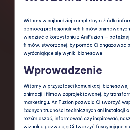
s
h
Witamy w najbardziej kompletnym źródle inform
-
pomocą profesjonalnych filmów animowanych
wiedzieć o korzystaniu z AniFuzion — potężnej,
L
filmów, stworzonej, by pomóc Ci angażować 
a
wyróżniające się wyniki biznesowe.
t
Wprowadzenie
e
Witamy w przyszłości komunikacji biznesowej 
s
animacji i filmów zaprojektowanej, by transfo
t
marketingu. AniFuzion pozwala Ci tworzyć ws
żadnych trudności technicznych ani instalacji
T
rozśmieszać, informować czy inspirować, nasze
r
wizualna pozwalają Ci tworzyć fascynujące nar