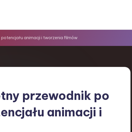
potencjału animacji i tworzenia filmów
etny przewodnik po
ncjału animacji i