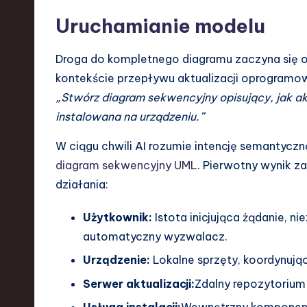
Uruchamianie modelu
Droga do kompletnego diagramu zaczyna się o
kontekście przepływu aktualizacji oprogramow
„Stwórz diagram sekwencyjny opisujący, jak ak
instalowana na urządzeniu.”
W ciągu chwili AI rozumie intencję semantycz
diagram sekwencyjny UML
. Pierwotny wynik z
działania:
Użytkownik:
Istota inicjująca żądanie, n
automatyczny wyzwalacz.
Urządzenie:
Lokalne sprzęty, koordynują
Serwer aktualizacji:
Zdalny repozytorium
Usługa instalacji:
Wewnętrzny komponent 