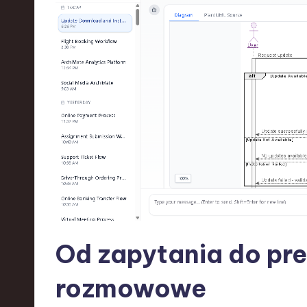
d
I
n
n
o
v
a
ti
o
Od zapytania do pre
n
rozmowowe