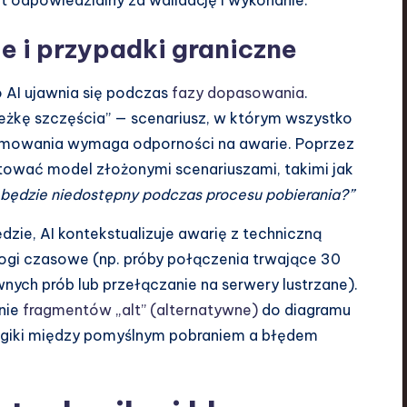
 i przypadki graniczne
I ujawnia się podczas
fazy dopasowania
.
eżkę szczęścia” — scenariusz, w którym wszystko
gramowania wymaga odporności na awarie. Poprzez
ować model złożonymi scenariuszami, takimi jak
cji będzie niedostępny podczas procesu pobierania?”
zie, AI kontekstualizuje awarię z techniczną
ogi czasowe (np. próby połączenia trwające 30
wnych prób lub przełączanie na serwery lustrzane).
nie
fragmentów „alt” (alternatywne)
do diagramu
logiki między pomyślnym pobraniem a błędem