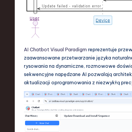
a
r
e
,
AI Chatbot Visual Paradigm
reprezentuje przew
T
zaawansowane przetwarzanie języka naturaln
e
rysowania na dynamiczne, rozmowowe doświad
sekwencyjne napędzane AI pozwalają archit
c
aktualizacji oprogramowania z niezwykłą precy
h
,
a
n