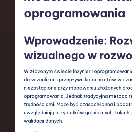
s
oprogramowania
h
-
Wprowadzenie: Roz
L
wizualnego w rozw
a
t
W złożonym świecie inżynierii oprogramowani
e
do wizualizacji przepływu komunikatów w czas
niezastąpione przy mapowaniu złożonych procesó
s
oprogramowania. Jednak tradycyjna metoda rę
t
trudnościami. Może być czasochłonna i podatna
uwzględniają przypadków granicznych, takich j
T
walidacji danych.
r