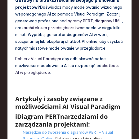
Gotowy na przekształcenie swojego planowania
projektów?
Doświadcz mocy modelowania wizualnego
wspomaganego AI za pomocą Visual Paradigm. Zacznij
generować profesjonalne
diagramy PERT
,
diagramy UML
,
oraz
architektura przedsiębiorstwa
modele w ciągu kilku
minut. Wypróbuj generator diagramów AI w wersji
stacjonarnej lub eksploruj chatbot AI online, aby uzyskać
natychmiastowe modelowanie w przeglądarce.
Pobierz Visual Paradigm
aby odblokować pełne
możliwości modelowania AI lub rozpocząć od
chatbotu
AI w przeglądarce
.
Artykuły i zasoby związane z
możliwościami AI Visual Paradigm
i
Diagram PERT
narzędziami do
zarządzania projektami:
Narzędzie do tworzenia diagramów PERT – Visual
Paradigm Online
: Potężne narzędzie online