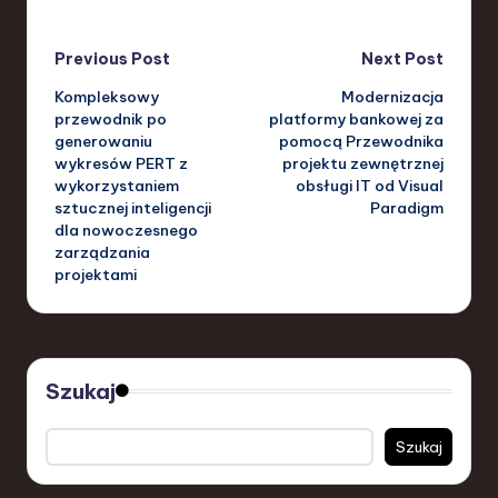
Post
Previous Post
Next Post
Kompleksowy
Modernizacja
navigation
przewodnik po
platformy bankowej za
generowaniu
pomocą Przewodnika
wykresów PERT z
projektu zewnętrznej
wykorzystaniem
obsługi IT od Visual
sztucznej inteligencji
Paradigm
dla nowoczesnego
zarządzania
projektami
Szukaj
Szukaj