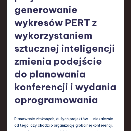
-
generowanie
L
a
wykresów PERT z
t
wykorzystaniem
e
sztucznej inteligencji
s
t
zmienia podejście
T
do planowania
r
konferencji i wydania
e
n
oprogramowania
d
s
Planowanie złożonych, dużych projektów — niezależnie
in
od tego, czy chodzi o organizację globalnej konferencji,