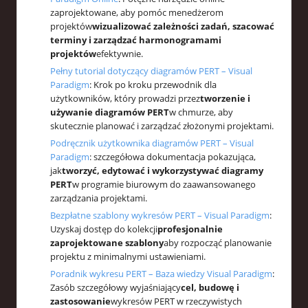
zaprojektowane, aby pomóc menedżerom
projektów
wizualizować zależności zadań, szacować
terminy i zarządzać harmonogramami
projektów
efektywnie.
Pełny tutorial dotyczący diagramów PERT – Visual
Paradigm
: Krok po kroku przewodnik dla
użytkowników, który prowadzi przez
tworzenie i
używanie diagramów PERT
w chmurze, aby
skutecznie planować i zarządzać złożonymi projektami.
Podręcznik użytkownika diagramów PERT – Visual
Paradigm
: szczegółowa dokumentacja pokazująca,
jak
tworzyć, edytować i wykorzystywać diagramy
PERT
w programie biurowym do zaawansowanego
zarządzania projektami.
Bezpłatne szablony wykresów PERT – Visual Paradigm
:
Uzyskaj dostęp do kolekcji
profesjonalnie
zaprojektowane szablony
aby rozpocząć planowanie
projektu z minimalnymi ustawieniami.
Poradnik wykresu PERT – Baza wiedzy Visual Paradigm
:
Zasób szczegółowy wyjaśniający
cel, budowę i
zastosowanie
wykresów PERT w rzeczywistych