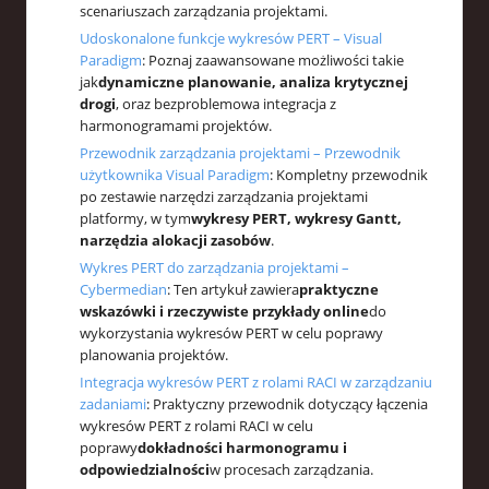
scenariuszach zarządzania projektami.
Udoskonalone funkcje wykresów PERT – Visual
Paradigm
: Poznaj zaawansowane możliwości takie
jak
dynamiczne planowanie, analiza krytycznej
drogi
, oraz bezproblemowa integracja z
harmonogramami projektów.
Przewodnik zarządzania projektami – Przewodnik
użytkownika Visual Paradigm
: Kompletny przewodnik
po zestawie narzędzi zarządzania projektami
platformy, w tym
wykresy PERT, wykresy Gantt,
narzędzia alokacji zasobów
.
Wykres PERT do zarządzania projektami –
Cybermedian
: Ten artykuł zawiera
praktyczne
wskazówki i rzeczywiste przykłady online
do
wykorzystania wykresów PERT w celu poprawy
planowania projektów.
Integracja wykresów PERT z rolami RACI w zarządzaniu
zadaniami
: Praktyczny przewodnik dotyczący łączenia
wykresów PERT z rolami RACI w celu
poprawy
dokładności harmonogramu i
odpowiedzialności
w procesach zarządzania.