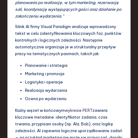
planowania po realizację, w tym marketing, rezerwację
sali, koordynację występujących gości oraz działanie po
zakończeniu wydarzenia.”
Silnik AI firmy Visual Paradigm analizuje wprowadzony
tekst w celu zidentyfikowania kluczowych faz, punktów
kontrolnych i logicznych zależności. Następnie
automatycznie organizuje je w strukturalny przepływ
pracy na tematycznych pasmach, takich jak:
Planowanie i strategia
Marketing i promocja
Logistyka i operacje
Realizacja wydarzenia
Ocena po wydarzeniu
Każny węzeł w końcowym
wykresie PERT
zawiera
kluczowe metadane: identyfikator zadania, czas
trwania, przypisani osoby (np. Ala, Bob), oraz logikę
zależności. AI zapewnia logiczne uporządkowanie zadań
— na przykład marketing nie może się rozpocząć, dopóki