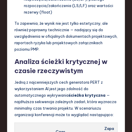
rozpoczęcia/zakończenia (LS/LF) oraz wartości
rezerwy (float)
To zapewnia, że wynik nie jest tylko estetyczny, ale
również poprawny technicznie — nadający się do
uwzględnienia w oficjalnych dokumentach projektowych,
raportach ryzyka lub projektowych załącznikach
poziomu PMP.
Analiza ścieżki krytycznej w
czasie rzeczywistym
Jedną z najcenniejszych cech generatora PERT z
wykorzystaniem AI jest jego zdolność do
automatycznego wykrywania
ścieżka krytyczna
—
najdłuższa sekwencja zależnych zadań, która wyznacza
minimalny czas trwania projektu. W scenariuszu
organizacji konferencji może to wyglądać następująco:
Zapa
Czas