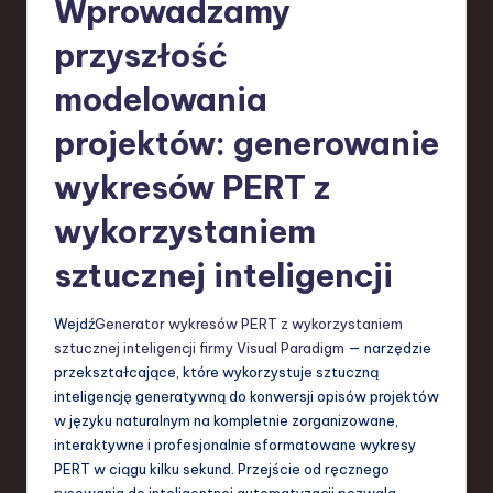
Wprowadzamy
a
przyszłość
n
modelowania
d
projektów: generowanie
I
n
wykresów PERT z
n
wykorzystaniem
o
sztucznej inteligencji
v
a
Wejdź
Generator wykresów PERT z wykorzystaniem
sztucznej inteligencji firmy Visual Paradigm
— narzędzie
ti
przekształcające, które wykorzystuje sztuczną
o
inteligencję generatywną do konwersji opisów projektów
w języku naturalnym na kompletnie zorganizowane,
n
interaktywne i profesjonalnie sformatowane wykresy
PERT w ciągu kilku sekund. Przejście od ręcznego
rysowania do inteligentnej automatyzacji pozwala