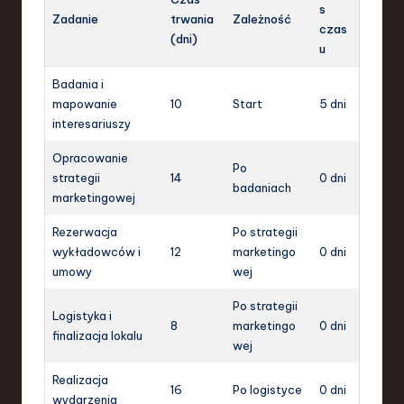
s
Zadanie
trwania
Zależność
czas
(dni)
u
Badania i
mapowanie
10
Start
5 dni
interesariuszy
Opracowanie
Po
strategii
14
0 dni
badaniach
marketingowej
Rezerwacja
Po strategii
wykładowców i
12
marketingo
0 dni
umowy
wej
Po strategii
Logistyka i
8
marketingo
0 dni
finalizacja lokalu
wej
Realizacja
16
Po logistyce
0 dni
wydarzenia