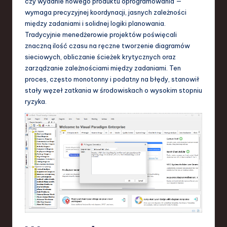
czy wydanie nowego produktu oprogramowania —
S
wymaga precyzyjnej koordynacji, jasnych zależności
o
między zadaniami i solidnej logiki planowania.
Tradycyjnie menedżerowie projektów poświęcali
f
znaczną ilość czasu na ręczne tworzenie diagramów
t
sieciowych, obliczanie ścieżek krytycznych oraz
zarządzanie zależnościami między zadaniami. Ten
w
proces, często monotonny i podatny na błędy, stanowił
a
stały węzeł zatkania w środowiskach o wysokim stopniu
ryzyka.
r
e
,
T
e
c
h
,