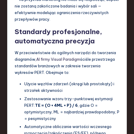
nie zostaną zakończone badania i wybór sali —
efektywnie modelując ograniczenia rzeczywistych
przepływów pracy.
Standardy profesjonalne,
automatyczna precyzja
W przeciwieństwie do ogólnych narzędzi do tworzenia
diagramów,
AI firmy Visual Paradigm
ściśle przestrzega
standardów branżowych w zakresie tworzenia
wykresów PERT. Obejmuje to:
Użycie węzłów zdarzeń (okręgi lub prostokąty) i
strzałek aktywności
Zastosowanie wzoru trzy-punktowej estymacji
PERT:
TE = (O + 4ML + P) / 6
, gdzie O =
optymistyczny, ML = najbardziej prawdopodobny, P
= pesymistyczny
Automatyczne obliczanie wartości wczesnego
rozpoczęcia/zakończenia (ES/EF), późnego