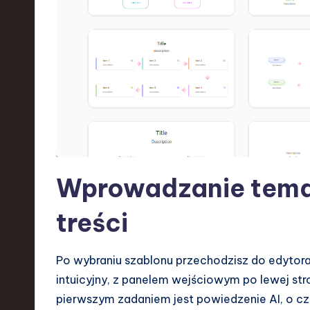
d
I
n
n
o
v
Wprowadzanie tema
a
ti
treści
o
Po wybraniu szablonu przechodzisz do edytor
n
intuicyjny, z panelem wejściowym po lewej str
pierwszym zadaniem jest powiedzenie AI, o czy