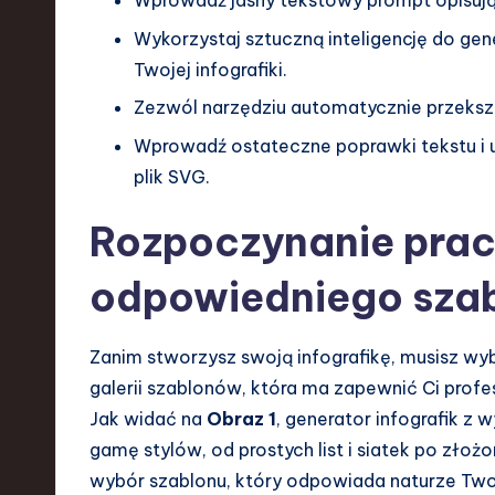
Wprowadź jasny tekstowy prompt opisują
e
Wykorzystaj sztuczną inteligencję do gen
Twojej infografiki.
n
Zezwól narzędziu automatycznie przekszt
d
Wprowadź ostateczne poprawki tekstu i uk
s
plik SVG.
i
Rozpoczynanie prac
n
odpowiedniego sza
S
Zanim stworzysz swoją infografikę, musisz wy
o
galerii szablonów, która ma zapewnić Ci profe
ft
Jak widać na
Obraz 1
, generator infografik z 
gamę stylów, od prostych list i siatek po zło
w
wybór szablonu, który odpowiada naturze Twoic