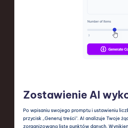
Zostawienie AI wyko
Po wpisaniu swojego promptu i ustawieniu liczb
przycisk „Generuj treści”. AI analizuje Twoje 
zorganizowaną listę punktów danych. Wyniki