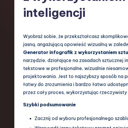
s
inteligencji
h
-
Wyobraź sobie, że przekształcasz skomplikowan
L
jasną, angażującą opowieść wizualną w zaledwi
a
Generator infografik z wykorzystaniem sztuc
narzędzie, działające na zasadach sztucznej i
t
tekstowe w profesjonalne, wizualnie niesamow
e
projektowania. Jest to najszybszy sposób na 
łatwy do zrozumienia i bardzo łatwo udostępn
s
przez cały proces, wykorzystując rzeczywisty 
t
Szybki podsumowanie
T
Zacznij od wyboru profesjonalnego szablo
r