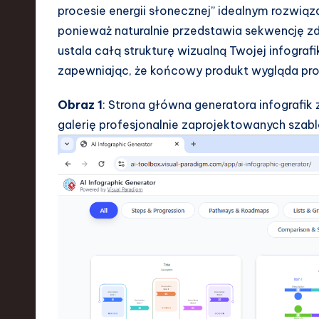
a
procesie energii słonecznej” idealnym rozwiąz
ponieważ naturalnie przedstawia sekwencję zd
r
ustala całą strukturę wizualną Twojej infografik
e
zapewniając, że końcowy produkt wygląda pro
,
Obraz 1
: Strona główna generatora infografik 
T
galerię profesjonalnie zaprojektowanych szab
e
c
h
,
a
n