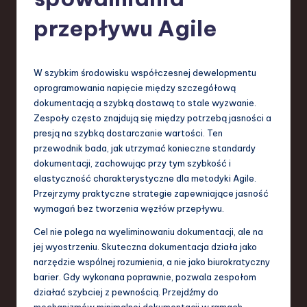
-
L
przepływu Agile
a
t
W szybkim środowisku współczesnej dewelopmentu
e
oprogramowania napięcie między szczegółową
dokumentacją a szybką dostawą to stale wyzwanie.
s
Zespoły często znajdują się między potrzebą jasności a
t
presją na szybką dostarczanie wartości. Ten
przewodnik bada, jak utrzymać konieczne standardy
T
dokumentacji, zachowując przy tym szybkość i
r
elastyczność charakterystyczne dla metodyki Agile.
Przejrzymy praktyczne strategie zapewniające jasność
e
wymagań bez tworzenia węzłów przepływu.
n
Cel nie polega na wyeliminowaniu dokumentacji, ale na
d
jej wyostrzeniu. Skuteczna dokumentacja działa jako
narzędzie wspólnej rozumienia, a nie jako biurokratyczny
s
barier. Gdy wykonana poprawnie, pozwala zespołom
in
działać szybciej z pewnością. Przejdźmy do
mechanizmów minimalnej dokumentacji w ramach