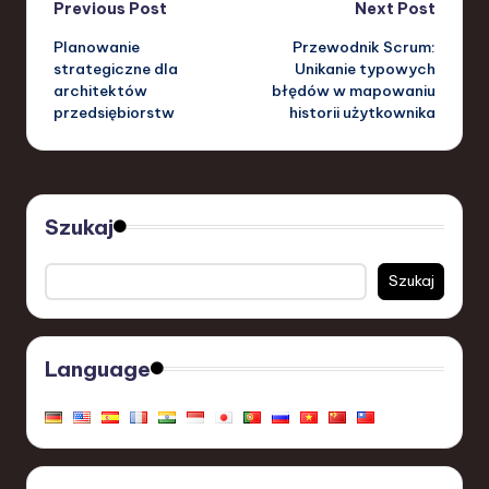
Post
Previous Post
Next Post
Planowanie
Przewodnik Scrum:
navigation
strategiczne dla
Unikanie typowych
architektów
błędów w mapowaniu
przedsiębiorstw
historii użytkownika
Szukaj
Szukaj
Language