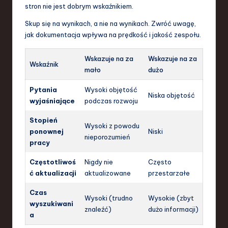
stron nie jest dobrym wskaźnikiem.
Skup się na wynikach, a nie na wynikach. Zwróć uwagę,
jak dokumentacja wpływa na prędkość i jakość zespołu.
Wskazuje na za
Wskazuje na za
Wskaźnik
mało
dużo
Pytania
Wysoki objętość
Niska objętość
wyjaśniające
podczas rozwoju
Stopień
Wysoki z powodu
ponownej
Niski
nieporozumień
pracy
Częstotliwoś
Nigdy nie
Często
ć aktualizacji
aktualizowane
przestarzałe
Czas
Wysoki (trudno
Wysokie (zbyt
wyszukiwani
znaleźć)
dużo informacji)
a