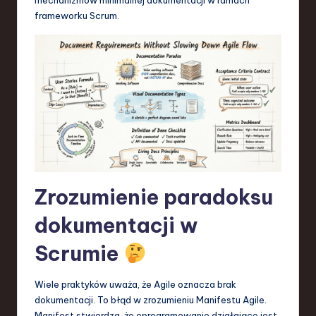
S
frameworku Scrum.
o
f
t
w
a
r
e
Zrozumienie paradoksu
,
T
dokumentacji w
e
Scrumie
c
Wiele praktyków uważa, że Agile oznacza brak
h
dokumentacji. To błąd w zrozumieniu Manifestu Agile.
,
Manifest stwierdza, że oprogramowanie działające jest