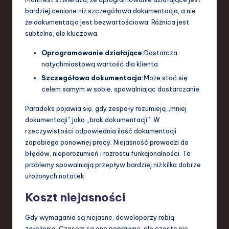
bardziej cenione niż szczegółowa dokumentacja, a nie
a
że dokumentacja jest bezwartościowa. Różnica jest
n
subtelna, ale kluczowa.
d
Oprogramowanie działające:
Dostarcza
I
natychmiastową wartość dla klienta.
Szczegółowa dokumentacja:
Może stać się
n
celem samym w sobie, spowalniając dostarczanie.
n
Paradoks pojawia się, gdy zespoły rozumieją „mniej
o
dokumentacji” jako „brak dokumentacji”. W
v
rzeczywistości odpowiednia ilość dokumentacji
zapobiega ponownej pracy. Niejasność prowadzi do
a
błędów, nieporozumień i rozrostu funkcjonalności. Te
ti
problemy spowalniają przepływ bardziej niż kilka dobrze
ułożonych notatek.
o
Koszt niejasności
n
Gdy wymagania są niejasne, deweloperzy robią
założenia. Czasem są one poprawne, ale często nie.