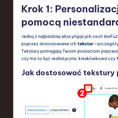
Krok 1: Personalizac
pomocą niestandar
Jedną z najbardziej ekscytujących cech AniFuz
poprzez dostosowanie ich
tekstur
—szczegóły p
Tekstury pomagają Twoim postaciom pasować d
czy ma to być realistyczna, kreskówkowa czy 
Jak dostosować tekstury 