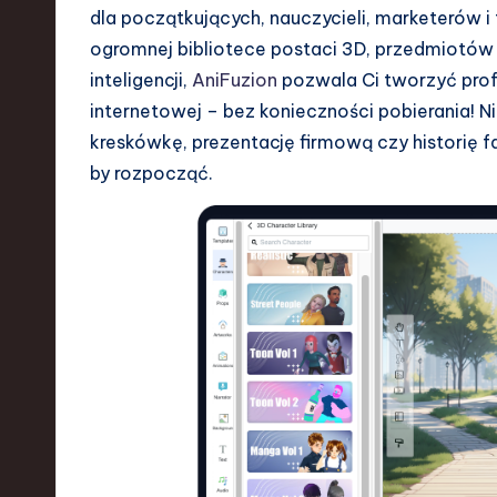
dla początkujących, nauczycieli, marketerów i 
e
ogromnej bibliotece postaci 3D, przedmiotów 
n
inteligencji,
AniFuzion
pozwala Ci tworzyć prof
internetowej – bez konieczności pobierania! 
d
kreskówkę, prezentację firmową czy historię 
s
by rozpocząć.
i
n
S
o
ft
w