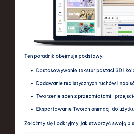
a
r
e
,
T
Ten poradnik obejmuje podstawy:
e
Dostosowywanie tekstur postaci 3D i kol
c
Dodawanie realistycznych ruchów i napi
h
Tworzenie scen z przedmiotami i przejści
,
Eksportowanie Twoich animacji do użytku
a
Załóżmy się i odkryjmy, jak stworzyć swoją p
n