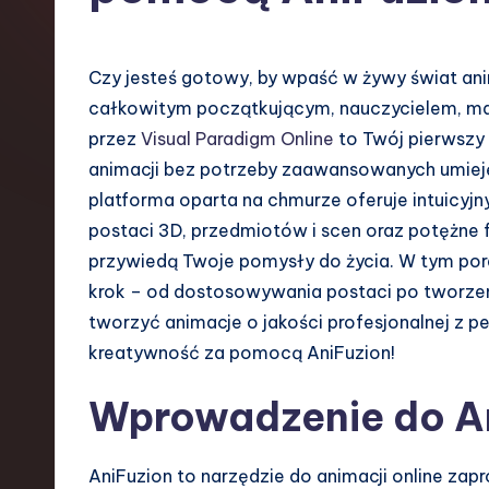
s
h
Czy jesteś gotowy, by wpaść w żywy świat anim
-
całkowitym początkującym, nauczycielem, ma
przez
Visual Paradigm Online
to Twój pierwszy
L
animacji bez potrzeby zaawansowanych umiej
a
platforma oparta na chmurze oferuje intuicyj
postaci 3D, przedmiotów i scen oraz potężne fu
t
przywiedą Twoje pomysły do życia. W tym por
e
krok – od dostosowywania postaci po tworze
tworzyć animacje o jakości profesjonalnej z 
s
kreatywność za pomocą AniFuzion!
t
Wprowadzenie do A
T
r
AniFuzion to narzędzie do animacji online zap