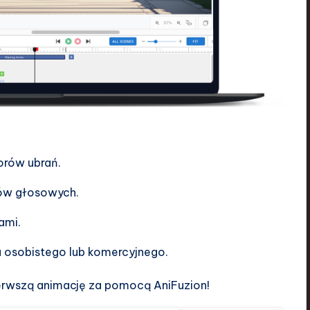
orów ubrań.
sów głosowych.
ami.
 osobistego lub komercyjnego.
ierwszą animację za pomocą AniFuzion!