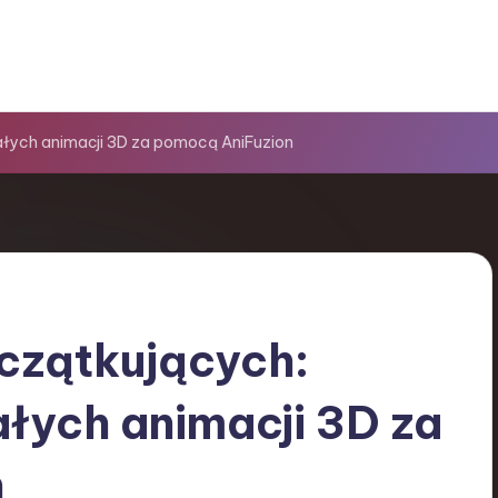
ałych animacji 3D za pomocą AniFuzion
czątkujących:
łych animacji 3D za
n