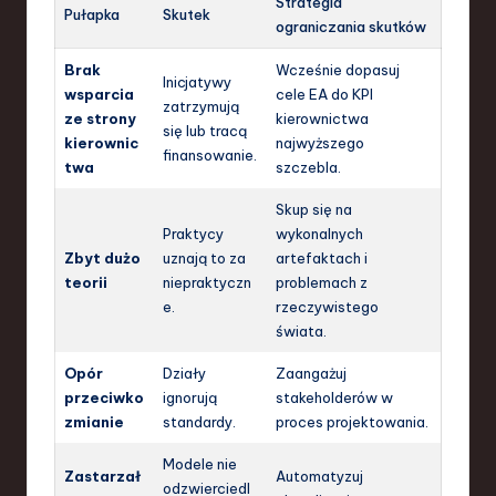
Strategia
Pułapka
Skutek
ograniczania skutków
Brak
Wcześnie dopasuj
Inicjatywy
wsparcia
cele EA do KPI
zatrzymują
ze strony
kierownictwa
się lub tracą
kierownic
najwyższego
finansowanie.
twa
szczebla.
Skup się na
Praktycy
wykonalnych
Zbyt dużo
uznają to za
artefaktach i
teorii
niepraktyczn
problemach z
e.
rzeczywistego
świata.
Opór
Działy
Zaangażuj
przeciwko
ignorują
stakeholderów w
zmianie
standardy.
proces projektowania.
Modele nie
Zastarzał
Automatyzuj
odzwierciedl