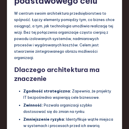
podstawowego celu
S
o
W centrum swoim architektura przedsiębiorstwa to
spójność. Łączy elementy pomiędzy tym, co biznes chce
f
osiągnąć, a tym, jak technologia umożliwia realizację tej
t
wizji. Bez tej połączenia organizacje często cierpią z
powodu izolowanych systemów, nadmiarowych
w
procesów i wygórowanych kosztów. Celem jest
a
stworzenie zintegrowanego obrazu możliwości
organizacji.
r
Dlaczego architektura ma
e
znaczenie
,
T
Zgodność strategiczna:
Zapewnia, że projekty
IT bezpośrednio wspierają cele biznesowe.
e
Zwinność:
Pozwala organizacji szybko
c
dostosować się do zmian na rynku.
h
Zmniejszenie ryzyka:
Identyfikuje wątłe miejsca
w systemach i procesach przed ich awarią.
,