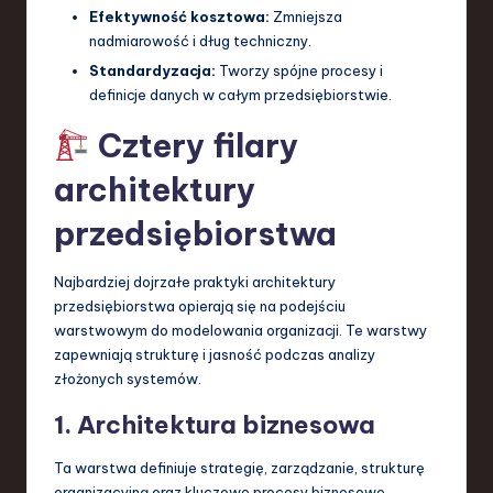
Efektywność kosztowa:
Zmniejsza
a
nadmiarowość i dług techniczny.
n
Standardyzacja:
Tworzy spójne procesy i
definicje danych w całym przedsiębiorstwie.
d
I
Cztery filary
n
architektury
n
przedsiębiorstwa
o
v
Najbardziej dojrzałe praktyki architektury
przedsiębiorstwa opierają się na podejściu
a
warstwowym do modelowania organizacji. Te warstwy
ti
zapewniają strukturę i jasność podczas analizy
złożonych systemów.
o
1. Architektura biznesowa
n
Ta warstwa definiuje strategię, zarządzanie, strukturę
organizacyjną oraz kluczowe procesy biznesowe.