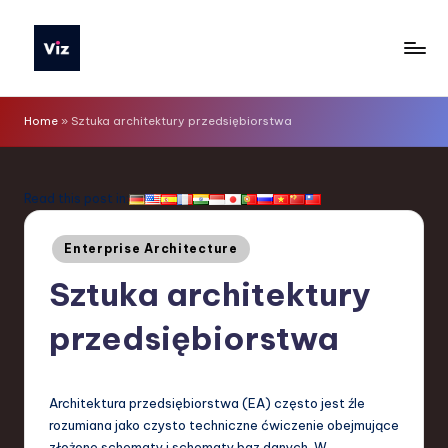
Skip
to
V
content
iz
Home
»
Sztuka architektury przedsiębiorstwa
T
o
Read this post in:
o
Posted
ls
Enterprise Architecture
in
P
Sztuka architektury
o
przedsiębiorstwa
li
s
Architektura przedsiębiorstwa (EA) często jest źle
h
rozumiana jako czysto techniczne ćwiczenie obejmujące
złożone schematy i schematy baz danych. W