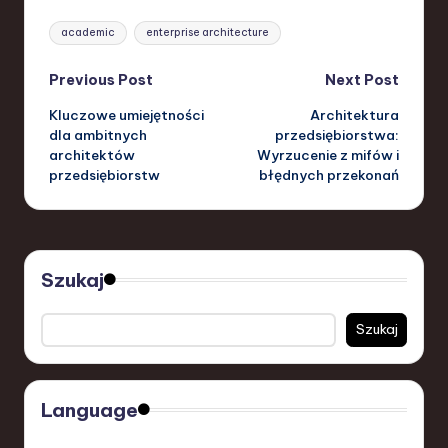
Tags:
academic
enterprise architecture
Post
Previous Post
Next Post
Kluczowe umiejętności
Architektura
navigation
dla ambitnych
przedsiębiorstwa:
architektów
Wyrzucenie z mifów i
przedsiębiorstw
błędnych przekonań
Szukaj
Szukaj
Language