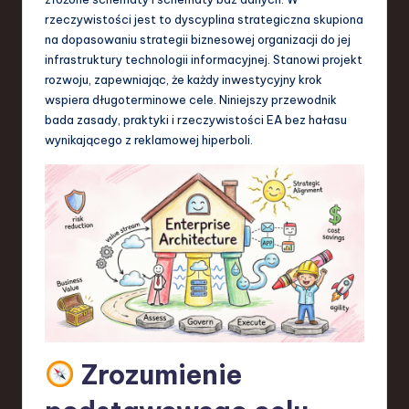
-
rzeczywistości jest to dyscyplina strategiczna skupiona
L
na dopasowaniu strategii biznesowej organizacji do jej
a
infrastruktury technologii informacyjnej. Stanowi projekt
rozwoju, zapewniając, że każdy inwestycyjny krok
t
wspiera długoterminowe cele. Niniejszy przewodnik
e
bada zasady, praktyki i rzeczywistości EA bez hałasu
wynikającego z reklamowej hiperboli.
s
t
T
r
e
n
d
s
Zrozumienie
in