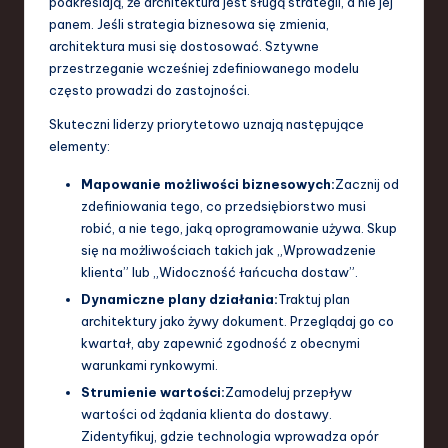
podkreślają, że architektura jest sługą strategii, a nie jej
a
panem. Jeśli strategia biznesowa się zmienia,
architektura musi się dostosować. Sztywne
n
przestrzeganie wcześniej zdefiniowanego modelu
d
często prowadzi do zastojności.
I
Skuteczni liderzy priorytetowo uznają następujące
elementy:
n
Mapowanie możliwości biznesowych:
Zacznij od
n
zdefiniowania tego, co przedsiębiorstwo musi
o
robić, a nie tego, jaką oprogramowanie używa. Skup
się na możliwościach takich jak „Wprowadzenie
v
klienta” lub „Widoczność łańcucha dostaw”.
a
Dynamiczne plany działania:
Traktuj plan
ti
architektury jako żywy dokument. Przeglądaj go co
kwartał, aby zapewnić zgodność z obecnymi
o
warunkami rynkowymi.
n
Strumienie wartości:
Zamodeluj przepływ
wartości od żądania klienta do dostawy.
Zidentyfikuj, gdzie technologia wprowadza opór