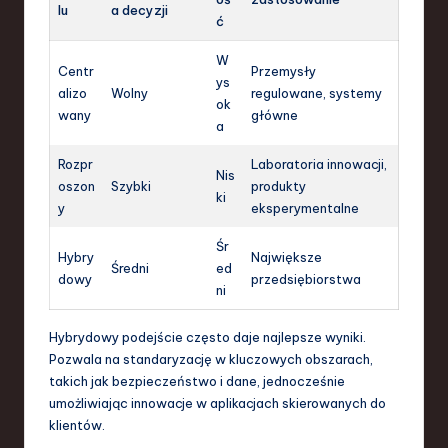
lu
a decyzji
ć
W
Centr
Przemysły
ys
alizo
Wolny
regulowane, systemy
ok
wany
główne
a
Rozpr
Laboratoria innowacji,
Nis
oszon
Szybki
produkty
ki
y
eksperymentalne
Śr
Hybry
Największe
Średni
ed
dowy
przedsiębiorstwa
ni
Hybrydowy podejście często daje najlepsze wyniki.
Pozwala na standaryzację w kluczowych obszarach,
takich jak bezpieczeństwo i dane, jednocześnie
umożliwiając innowacje w aplikacjach skierowanych do
klientów.