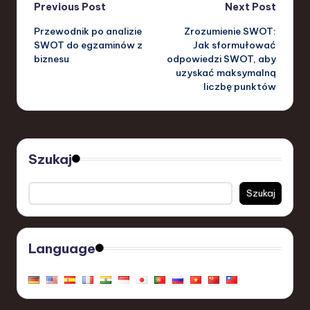
Post
Previous Post
Next Post
Przewodnik po analizie
Zrozumienie SWOT:
navigation
SWOT do egzaminów z
Jak sformułować
biznesu
odpowiedzi SWOT, aby
uzyskać maksymalną
liczbę punktów
Szukaj
Szukaj
Language