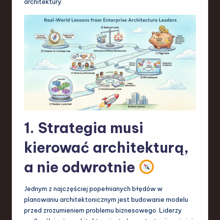
architektury.
S
o
f
t
w
a
r
e
1. Strategia musi
,
kierować architekturą,
T
a nie odwrotnie
e
c
Jednym z najczęściej popełnianych błędów w
h
planowaniu architektonicznym jest budowanie modelu
przed zrozumieniem problemu biznesowego. Liderzy
,