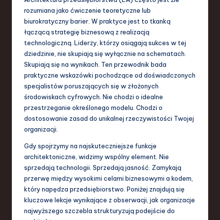
-
rozumiana jako ćwiczenie teoretyczne lub
L
biurokratyczny barier. W praktyce jest to tkanką
a
łączącą strategię biznesową z realizacją
technologiczną. Liderzy, którzy osiągają sukces w tej
t
dziedzinie, nie skupiają się wyłącznie na schematach.
e
Skupiają się na wynikach. Ten przewodnik bada
praktyczne wskazówki pochodzące od doświadczonych
s
specjalistów poruszających się w złożonych
t
środowiskach cyfrowych. Nie chodzi o idealne
przestrzeganie określonego modelu. Chodzi o
T
dostosowanie zasad do unikalnej rzeczywistości Twojej
r
organizacji.
e
Gdy spojrzymy na najskuteczniejsze funkcje
architektoniczne, widzimy wspólny element. Nie
n
sprzedają technologii. Sprzedają jasność. Zamykają
d
przerwę między wysokimi celami biznesowymi a kodem,
który napędza przedsiębiorstwo. Poniżej znajdują się
s
kluczowe lekcje wynikające z obserwacji, jak organizacje
in
najwyższego szczebla strukturyzują podejście do