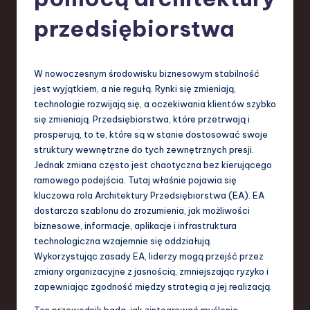
-
L
przedsiębiorstwa
a
t
W nowoczesnym środowisku biznesowym stabilność
e
jest wyjątkiem, a nie regułą. Rynki się zmieniają,
technologie rozwijają się, a oczekiwania klientów szybko
s
się zmieniają. Przedsiębiorstwa, które przetrwają i
t
prosperują, to te, które są w stanie dostosować swoje
struktury wewnętrzne do tych zewnętrznych presji.
T
Jednak zmiana często jest chaotyczna bez kierującego
r
ramowego podejścia. Tutaj właśnie pojawia się
kluczowa rola Architektury Przedsiębiorstwa (EA). EA
e
dostarcza szablonu do zrozumienia, jak możliwości
n
biznesowe, informacje, aplikacje i infrastruktura
technologiczna wzajemnie się oddziałują.
d
Wykorzystując zasady EA, liderzy mogą przejść przez
s
zmiany organizacyjne z jasnością, zmniejszając ryzyko i
zapewniając zgodność między strategią a jej realizacją.
in
Ten przewodnik bada, jak zintegrować myślenie