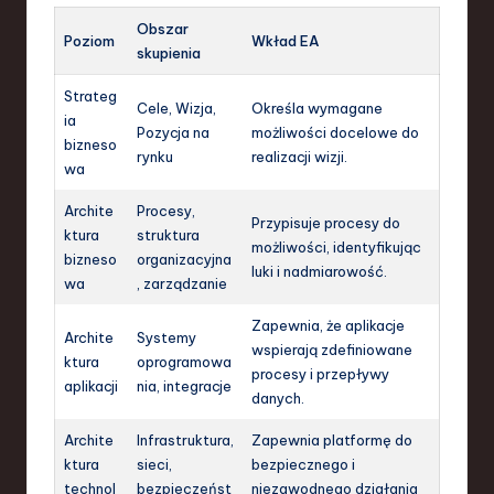
Obszar
Poziom
Wkład EA
skupienia
Strateg
Cele, Wizja,
Określa wymagane
ia
Pozycja na
możliwości docelowe do
bizneso
rynku
realizacji wizji.
wa
Archite
Procesy,
Przypisuje procesy do
ktura
struktura
możliwości, identyfikując
bizneso
organizacyjna
luki i nadmiarowość.
wa
, zarządzanie
Zapewnia, że aplikacje
Archite
Systemy
wspierają zdefiniowane
ktura
oprogramowa
procesy i przepływy
aplikacji
nia, integracje
danych.
Archite
Infrastruktura,
Zapewnia platformę do
ktura
sieci,
bezpiecznego i
technol
bezpieczeńst
niezawodnego działania