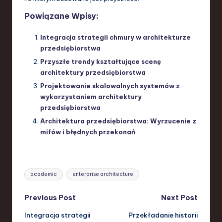
Powiązane Wpisy:
Integracja strategii chmury w architekturze
przedsiębiorstwa
Przyszłe trendy kształtujące scenę
architektury przedsiębiorstwa
Projektowanie skalowalnych systemów z
wykorzystaniem architektury
przedsiębiorstwa
Architektura przedsiębiorstwa: Wyrzucenie z
mifów i błędnych przekonań
Tags:
academic
enterprise architecture
Post
Previous Post
Next Post
Integracja strategii
Przekładanie historii
navigation