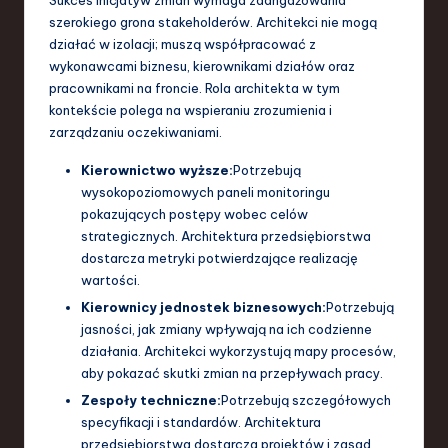
Sukces inicjatyw zmian wymaga zaangażowania
szerokiego grona stakeholderów. Architekci nie mogą
działać w izolacji; muszą współpracować z
wykonawcami biznesu, kierownikami działów oraz
pracownikami na froncie. Rola architekta w tym
kontekście polega na wspieraniu zrozumienia i
zarządzaniu oczekiwaniami.
Kierownictwo wyższe:
Potrzebują
wysokopoziomowych paneli monitoringu
pokazujących postępy wobec celów
strategicznych. Architektura przedsiębiorstwa
dostarcza metryki potwierdzające realizację
wartości.
Kierownicy jednostek biznesowych:
Potrzebują
jasności, jak zmiany wpływają na ich codzienne
działania. Architekci wykorzystują mapy procesów,
aby pokazać skutki zmian na przepływach pracy.
Zespoły techniczne:
Potrzebują szczegółowych
specyfikacji i standardów. Architektura
przedsiębiorstwa dostarcza projektów i zasad