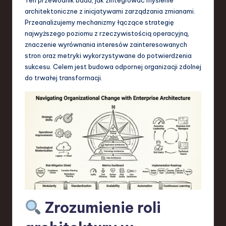
S
architektoniczne z inicjatywami zarządzania zmianami.
o
Przeanalizujemy mechanizmy łączące strategię
najwyższego poziomu z rzeczywistością operacyjną,
f
znaczenie wyrównania interesów zainteresowanych
t
stron oraz metryki wykorzystywane do potwierdzenia
sukcesu. Celem jest budowa odpornej organizacji zdolnej
w
do trwałej transformacji.
a
r
e
,
T
e
c
Zrozumienie roli
h
,