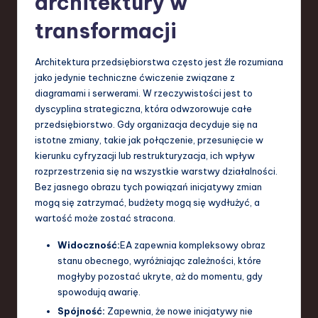
architektury w
a
transformacji
n
Architektura przedsiębiorstwa często jest źle rozumiana
d
jako jedynie techniczne ćwiczenie związane z
I
diagramami i serwerami. W rzeczywistości jest to
dyscyplina strategiczna, która odwzorowuje całe
n
przedsiębiorstwo. Gdy organizacja decyduje się na
n
istotne zmiany, takie jak połączenie, przesunięcie w
kierunku cyfryzacji lub restrukturyzacja, ich wpływ
o
rozprzestrzenia się na wszystkie warstwy działalności.
v
Bez jasnego obrazu tych powiązań inicjatywy zmian
mogą się zatrzymać, budżety mogą się wydłużyć, a
a
wartość może zostać stracona.
ti
Widoczność:
EA zapewnia kompleksowy obraz
o
stanu obecnego, wyróżniając zależności, które
n
mogłyby pozostać ukryte, aż do momentu, gdy
spowodują awarię.
Spójność:
Zapewnia, że nowe inicjatywy nie