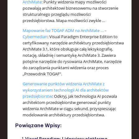
ArchiMate
: Punkty widzenia mapy możliwości
pozwalają architektowi biznesowemu na stworzenie
strukturalnego przeglądu możliwości
przedsiębiorstwa. Mapa możliwości zwykle …
Mapowanie faz TOGAF ADM na ArchiMate … –
Cybermedian
: Visual Paradigm Enterprise Edition to
certyfikowany narzędzie architektury przedsiębiorstwa
ArchiMate 3.1, które obsługuje całą leksykografię,
notację, składnię i semantykę ArchiMate 3. Zawiera
potężne narzędzie do rysowania ArchiMate, narzędzie
do zarządzania punktami widzenia oraz proces
„Przewodnik TOGAF”.
Generowanie punktów widzenia ArchiMate z
wykorzystaniem technologii AI dla architektów
przedsiębiorstw
: Odkryj, jak technologia AI pozwala
architektom przedsiębiorstw generować punkty
widzenia ArchiMate w ciągu sekund, przyspieszając
modelowanie architektury przedsiębiorstwa.
Powiązane Wpisy:
Visual Paradigm: Liderujący platforma