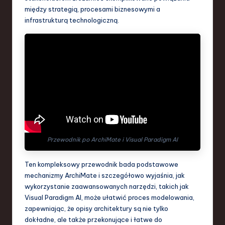
S
między strategią, procesami biznesowymi a
infrastrukturą technologiczną.
o
f
t
w
a
r
e
,
Przewodnik po ArchiMate i Visual Paradigm AI
T
Ten kompleksowy przewodnik bada podstawowe
e
mechanizmy ArchiMate i szczegółowo wyjaśnia, jak
wykorzystanie zaawansowanych narzędzi, takich jak
c
Visual Paradigm AI, może ułatwić proces modelowania,
h
zapewniając, że opisy architektury są nie tylko
dokładne, ale także przekonujące i łatwe do
,