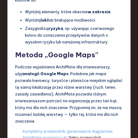
kolorów do:
Wyróżnij elementy, które obecnie
w zakresie
.
Wyróżnij
luki
lub brakujące możliwości.
Zasygnalizuj
ryzyka
, np. używając czerwonego
koloru do oznaczenia przepływów danych o
wysokim ryzyku lub narażonej infrastruktury.
Metoda „Google Maps”
Podczas wyjaśniania ArchiMate dla interesariuszy,
użyj
analogii Google Maps
. Podobnie jak mapa
pozwala kierowcy, turystce i planistce miejskim oglądać
tę samą lokalizację przez różne warstwy (ruch, teren,
zasady zasiedlenia), ArchiMate pozwala różnym
interesariuszom patrzeć na organizację przez ten kąt,
który ma dla nich znaczenie. Przypomnij im, że nie muszą
rozumieć każdej warstwy — tylko tej, która ma dla nich
znaczenie.
Kompletny przewodnik: generowanie diagramów
ArchiMate za pomocą AI
: Pełny przewodnik