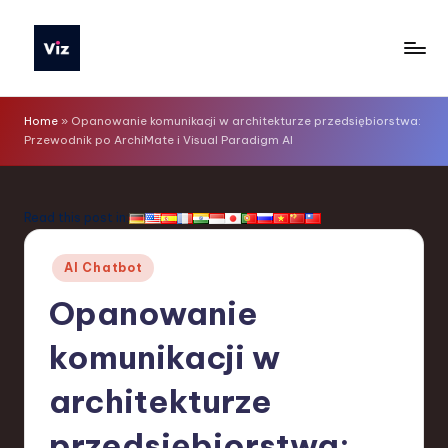
Skip
to
V
content
iz
Home
»
Opanowanie komunikacji w architekturze przedsiębiorstwa:
Przewodnik po ArchiMate i Visual Paradigm AI
T
o
o
Read this post in:
ls
Posted
AI Chatbot
P
in
Opanowanie
o
li
komunikacji w
s
architekturze
h
przedsiębiorstwa: