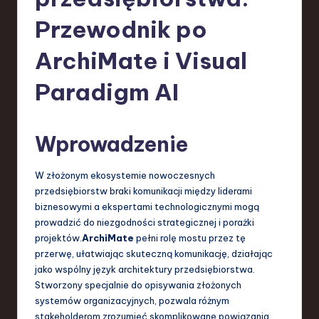
-
L
Przewodnik po
a
ArchiMate i Visual
t
Paradigm AI
e
s
Wprowadzenie
t
T
W złożonym ekosystemie nowoczesnych
r
przedsiębiorstw braki komunikacji między liderami
biznesowymi a ekspertami technologicznymi mogą
e
prowadzić do niezgodności strategicznej i porażki
n
projektów.
ArchiMate
pełni rolę mostu przez tę
przerwę, ułatwiając skuteczną komunikację, działając
d
jako wspólny język architektury przedsiębiorstwa.
s
Stworzony specjalnie do opisywania złożonych
systemów organizacyjnych, pozwala różnym
in
stakeholderom zrozumieć skomplikowane powiązania