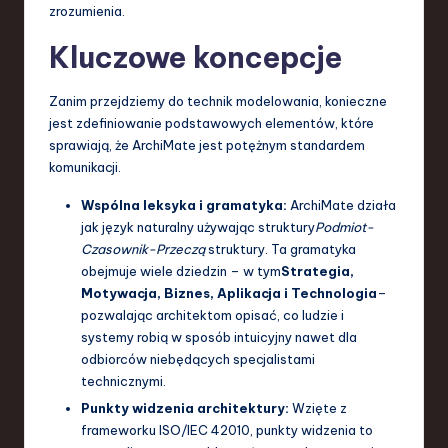
zrozumienia.
a
Kluczowe koncepcje
n
d
Zanim przejdziemy do technik modelowania, konieczne
I
jest zdefiniowanie podstawowych elementów, które
sprawiają, że ArchiMate jest potężnym standardem
n
komunikacji.
n
Wspólna leksyka i gramatyka:
ArchiMate działa
o
jak język naturalny używając struktury
Podmiot-
Czasownik-Przeczą
struktury. Ta gramatyka
v
obejmuje wiele dziedzin – w tym
Strategia,
a
Motywacja, Biznes, Aplikacja i Technologia
–
pozwalając architektom opisać, co ludzie i
ti
systemy robią w sposób intuicyjny nawet dla
o
odbiorców niebędących specjalistami
technicznymi.
n
Punkty widzenia architektury:
Wzięte z
frameworku ISO/IEC 42010, punkty widzenia to