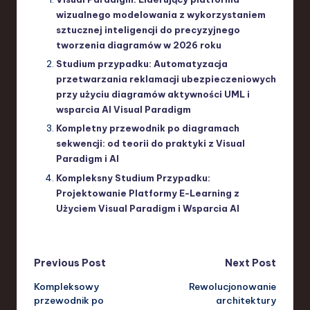
wizualnego modelowania z wykorzystaniem
sztucznej inteligencji do precyzyjnego
tworzenia diagramów w 2026 roku
Studium przypadku: Automatyzacja
przetwarzania reklamacji ubezpieczeniowych
przy użyciu diagramów aktywności UML i
wsparcia AI Visual Paradigm
Kompletny przewodnik po diagramach
sekwencji: od teorii do praktyki z Visual
Paradigm i AI
Kompleksny Studium Przypadku:
Projektowanie Platformy E-Learning z
Użyciem Visual Paradigm i Wsparcia AI
Post
Previous Post
Next Post
Kompleksowy
Rewolucjonowanie
navigation
przewodnik po
architektury