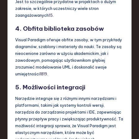
Jest to szczególnie przydatne w projektach o dużym
zakresie, w których uczestniczy wiele stron
zaangażowanych
15
.
4.
Obfita biblioteka zasobów
Visual Paradigm oferuje obfite zasoby, w tym przykłady
diagramów, szablony i materiały do nauki. Te zasoby są
nieocenione zarówno w użyciu akademickim, jak i
zawodowym, pomagając użytkownikom głębiej
zrozumieć modelowanie UML i doskonalić swoje
umiejętności
18
19
.
5.
Możliwości integracji
Narzędzie integruje się z różnymi innymi narzędziami i
platformami, takimi jak systemy kontroli wersji,
narzędzia do zarządzania projektami i IDE, zapewniając
płynny przepływ pracy i zwiększając produktywność. Ta
możliwość integracji sprawia, że Visual Paradigm jest
elastycznym narzędziem, które może być