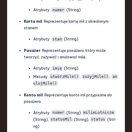
a
Atrybuty:
(String)
numer
n
Karta mil
: Reprezentuje kartę mil z określonym
d
stanem.
I
Atrybuty:
(String)
stan
n
Pasażer
: Reprezentuje pasażera, który może
n
tworzyć, zużywać i anulować milę.
o
Atrybuty:
(String)
imię
v
Metody:
,
,
utwórzMile()
zużyjMile()
an
ulujMile()
a
ti
Konto mil
: Reprezentuje konto mil przypisane do
pasażera.
o
Atrybuty:
(String),
numer
milieLotnicze
n
(String),
(String),
(Stri
statusMil
status
ng)