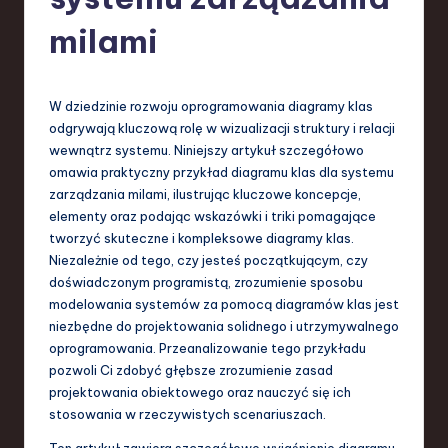
-
L
milami
a
t
W dziedzinie rozwoju oprogramowania diagramy klas
e
odgrywają kluczową rolę w wizualizacji struktury i relacji
wewnątrz systemu. Niniejszy artykuł szczegółowo
s
omawia praktyczny przykład diagramu klas dla systemu
t
zarządzania milami, ilustrując kluczowe koncepcje,
elementy oraz podając wskazówki i triki pomagające
T
tworzyć skuteczne i kompleksowe diagramy klas.
r
Niezależnie od tego, czy jesteś początkującym, czy
doświadczonym programistą, zrozumienie sposobu
e
modelowania systemów za pomocą diagramów klas jest
n
niezbędne do projektowania solidnego i utrzymywalnego
oprogramowania. Przeanalizowanie tego przykładu
d
pozwoli Ci zdobyć głębsze zrozumienie zasad
s
projektowania obiektowego oraz nauczyć się ich
stosowania w rzeczywistych scenariuszach.
in
Ten artykuł zawiera szczegółowe wyjaśnienie diagramu