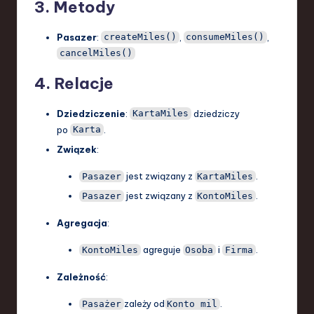
3. Metody
Pasazer
:
,
,
createMiles()
consumeMiles()
cancelMiles()
4. Relacje
Dziedziczenie
:
dziedziczy
KartaMiles
po
.
Karta
Związek
:
jest związany z
.
Pasazer
KartaMiles
jest związany z
.
Pasazer
KontoMiles
Agregacja
:
agreguje
i
.
KontoMiles
Osoba
Firma
Zależność
:
zależy od
.
Pasażer
Konto mil