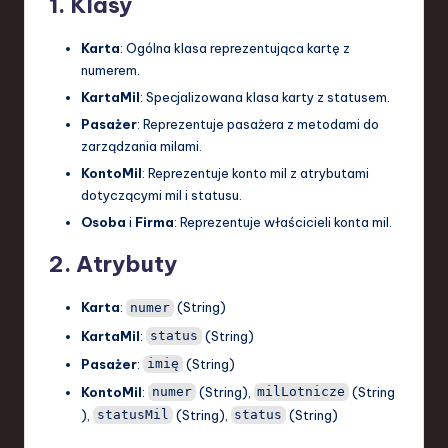
1. Klasy
Karta
: Ogólna klasa reprezentująca kartę z
numerem.
KartaMil
: Specjalizowana klasa karty z statusem.
Pasażer
: Reprezentuje pasażera z metodami do
zarządzania milami.
KontoMil
: Reprezentuje konto mil z atrybutami
dotyczącymi mil i statusu.
Osoba
i
Firma
: Reprezentuje właścicieli konta mil.
2. Atrybuty
Karta
:
(String)
numer
KartaMil
:
(String)
status
Pasażer
:
(String)
imię
KontoMil
:
(String),
(String
numer
milLotnicze
),
(String),
(String)
statusMil
status