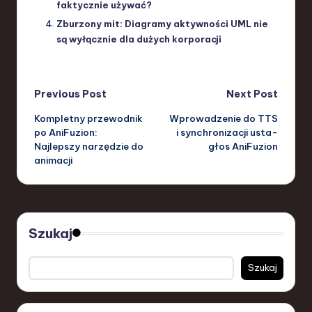
faktycznie używać?
Zburzony mit: Diagramy aktywności UML nie
są wyłącznie dla dużych korporacji
Post
Previous Post
Next Post
Kompletny przewodnik
Wprowadzenie do TTS
navigation
po AniFuzion:
i synchronizacji usta-
Najlepszy narzędzie do
głos AniFuzion
animacji
Szukaj
Szukaj