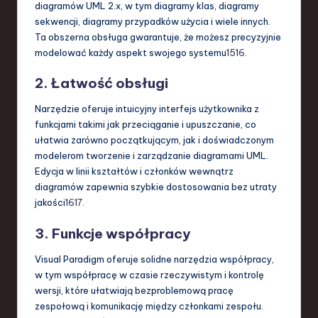
diagramów UML 2.x, w tym diagramy klas, diagramy
sekwencji, diagramy przypadków użycia i wiele innych.
Ta obszerna obsługa gwarantuje, że możesz precyzyjnie
modelować każdy aspekt swojego systemu
15
16
.
2.
Łatwość obsługi
Narzędzie oferuje intuicyjny interfejs użytkownika z
funkcjami takimi jak przeciąganie i upuszczanie, co
ułatwia zarówno początkującym, jak i doświadczonym
modelerom tworzenie i zarządzanie diagramami UML.
Edycja w linii kształtów i członków wewnątrz
diagramów zapewnia szybkie dostosowania bez utraty
jakości
16
17
.
3.
Funkcje współpracy
Visual Paradigm oferuje solidne narzędzia współpracy,
w tym współpracę w czasie rzeczywistym i kontrolę
wersji, które ułatwiają bezproblemową pracę
zespołową i komunikację między członkami zespołu.