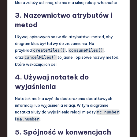
klasa zależy od innej, ale nie ma silnej relacji własności.
3. Nazewnictwo atrybutów i
metod
Używaj opisowych nazw dla atrybutów i metod, aby
diagram klas był łatwy do zrozumienia. Na
przykład
,
,
createMiles()
consumeMiles()
oraz
to jasne i opisowe nazwy metod,
cancelMiles()
które wskazują ich cel.
4. Używaj notatek do
wyjaśnienia
Notatek można użyć do dostarczenia dodatkowych
informacji lub wyjaśnienia relacji. W tym diagramie
notatka służy do wyjaśnienia relacji między
mc.number
i
.
ma.number
5. Spójność w konwencjach