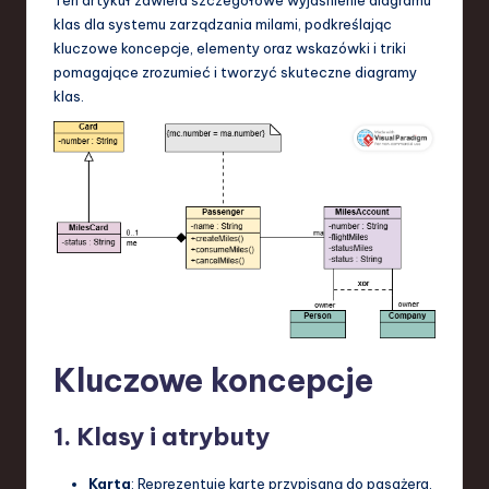
S
klas dla systemu zarządzania milami, podkreślając
o
kluczowe koncepcje, elementy oraz wskazówki i triki
pomagające zrozumieć i tworzyć skuteczne diagramy
f
klas.
t
w
a
r
e
,
T
Kluczowe koncepcje
e
c
1. Klasy i atrybuty
h
,
Karta
: Reprezentuje kartę przypisaną do pasażera.