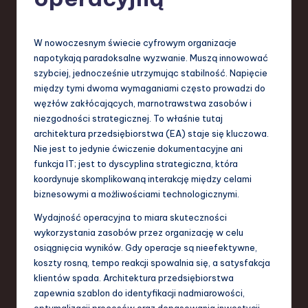
-
L
a
W nowoczesnym świecie cyfrowym organizacje
napotykają paradoksalne wyzwanie. Muszą innowować
t
szybciej, jednocześnie utrzymując stabilność. Napięcie
e
między tymi dwoma wymaganiami często prowadzi do
węzłów zakłócających, marnotrawstwa zasobów i
s
niezgodności strategicznej. To właśnie tutaj
t
architektura przedsiębiorstwa (EA) staje się kluczowa.
Nie jest to jedynie ćwiczenie dokumentacyjne ani
T
funkcja IT; jest to dyscyplina strategiczna, która
r
koordynuje skomplikowaną interakcję między celami
biznesowymi a możliwościami technologicznymi.
e
Wydajność operacyjna to miara skuteczności
n
wykorzystania zasobów przez organizację w celu
d
osiągnięcia wyników. Gdy operacje są nieefektywne,
koszty rosną, tempo reakcji spowalnia się, a satysfakcja
s
klientów spada. Architektura przedsiębiorstwa
in
zapewnia szablon do identyfikacji nadmiarowości,
optymalizacji procesów oraz dopasowania inwestycji