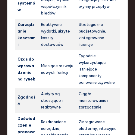
systemó
współczynnik
płynny przepływ
w
błędów
Zarządz
Reaktywne
Strategiczne
anie
wydatki, ukryte
budżetowanie,
kosztam
koszty
zintegrowane
i
dostawców
licencje
Tygodnie
Czas do
wykorzystując
wprowa
Miesiące rozwoju
istniejące
dzenia
nowych funkcji
komponenty
na rynek
ponownie używalne
Audyty są
Ciągłe
Zgodnoś
stresujące i
monitorowanie i
ć
reaktywne
zarządzanie
Doświad
Rozdrobnione
Zintegrowane
czenie
narzędzia,
platformy, intuicyjne
pracown
wysokie tarcie
przepływy pracy