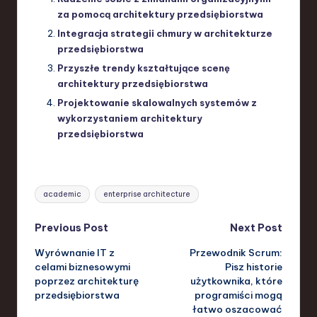
za pomocą architektury przedsiębiorstwa
Integracja strategii chmury w architekturze
przedsiębiorstwa
Przyszłe trendy kształtujące scenę
architektury przedsiębiorstwa
Projektowanie skalowalnych systemów z
wykorzystaniem architektury
przedsiębiorstwa
Tags:
academic
enterprise architecture
Post
Previous Post
Next Post
Wyrównanie IT z
Przewodnik Scrum:
navigation
celami biznesowymi
Pisz historie
poprzez architekturę
użytkownika, które
przedsiębiorstwa
programiści mogą
łatwo oszacować