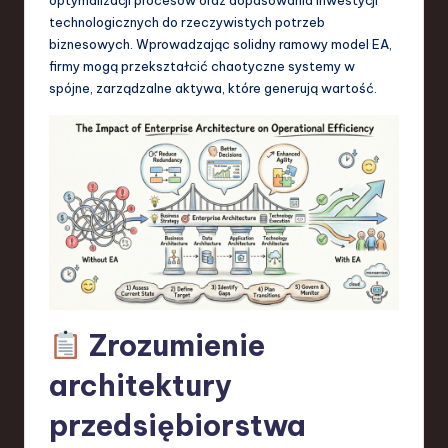
S
technologicznych do rzeczywistych potrzeb
o
biznesowych. Wprowadzając solidny ramowy model EA,
firmy mogą przekształcić chaotyczne systemy w
f
spójne, zarządzalne aktywa, które generują wartość.
t
w
a
r
e
,
T
Zrozumienie
e
c
architektury
h
przedsiębiorstwa
,