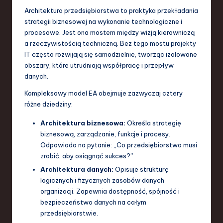
Architektura przedsiębiorstwa to praktyka przekładania
a
strategii biznesowej na wykonanie technologiczne i
n
procesowe. Jest ona mostem między wizją kierowniczą
a rzeczywistością techniczną. Bez tego mostu projekty
d
IT często rozwijają się samodzielnie, tworząc izolowane
I
obszary, które utrudniają współpracę i przepływ
danych.
n
Kompleksowy model EA obejmuje zazwyczaj cztery
n
różne dziedziny:
o
Architektura biznesowa:
Określa strategię
v
biznesową, zarządzanie, funkcje i procesy.
a
Odpowiada na pytanie: „Co przedsiębiorstwo musi
zrobić, aby osiągnąć sukces?”
ti
Architektura danych:
Opisuje strukturę
o
logicznych i fizycznych zasobów danych
organizacji. Zapewnia dostępność, spójność i
n
bezpieczeństwo danych na całym
przedsiębiorstwie.