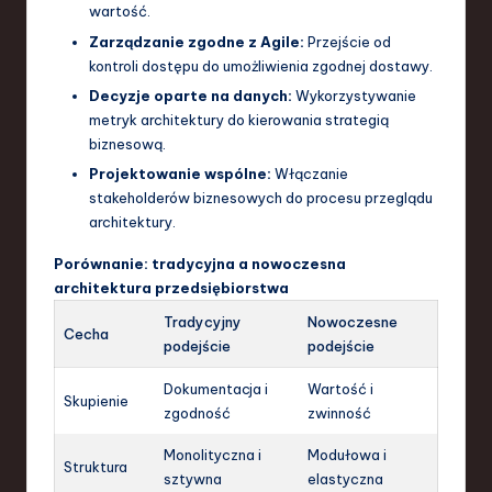
wartość.
Zarządzanie zgodne z Agile:
Przejście od
kontroli dostępu do umożliwienia zgodnej dostawy.
Decyzje oparte na danych:
Wykorzystywanie
metryk architektury do kierowania strategią
biznesową.
Projektowanie wspólne:
Włączanie
stakeholderów biznesowych do procesu przeglądu
architektury.
Porównanie: tradycyjna a nowoczesna
architektura przedsiębiorstwa
Tradycyjny
Nowoczesne
Cecha
podejście
podejście
Dokumentacja i
Wartość i
Skupienie
zgodność
zwinność
Monolityczna i
Modułowa i
Struktura
sztywna
elastyczna