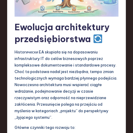
S
o
f
Ewolucja architektury
t
przedsiębiorstwa
w
a
Historически EA skupiała się na dopasowaniu
infrastruktury IT do celów biznesowych poprzez
r
kompleksowe dokumentowanie i standardowe procesy.
e
Choć ta podstawa nadal jest niezbędna, tempo zmian
technologicznych wymaga bardziej płynnego podejścia.
,
Nowoczesna architektura musi wspierać ciągłe
T
wdrażanie, podejmowanie decyzji w czasie
rzeczywistym oraz odporność na nieprzewidziane
e
zakłócenia. Przesunięcie polega na przejściu od
c
myślenia w kategoriach „projektu” do perspektywy
„żyjącego systemu”.
h
Główne czynniki tego rozwoju to:
,