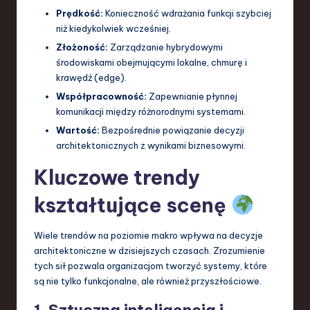
Prędkość:
Konieczność wdrażania funkcji szybciej
a
niż kiedykolwiek wcześniej.
n
Złożoność:
Zarządzanie hybrydowymi
d
środowiskami obejmującymi lokalne, chmurę i
krawędź (edge).
I
Współpracowność:
Zapewnianie płynnej
n
komunikacji między różnorodnymi systemami.
n
Wartość:
Bezpośrednie powiązanie decyzji
architektonicznych z wynikami biznesowymi.
o
Kluczowe trendy
v
kształtujące scenę
a
ti
Wiele trendów na poziomie makro wpływa na decyzje
o
architektoniczne w dzisiejszych czasach. Zrozumienie
tych sił pozwala organizacjom tworzyć systemy, które
n
są nie tylko funkcjonalne, ale również przyszłościowe.