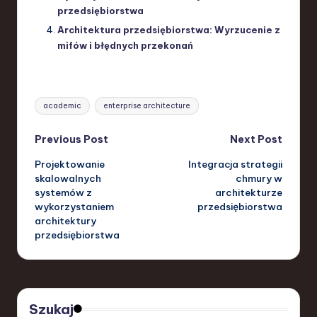
przedsiębiorstwa
Architektura przedsiębiorstwa: Wyrzucenie z
mifów i błędnych przekonań
Tags:
academic
enterprise architecture
Post
Previous Post
Next Post
Projektowanie
Integracja strategii
navigation
skalowalnych
chmury w
systemów z
architekturze
wykorzystaniem
przedsiębiorstwa
architektury
przedsiębiorstwa
Szukaj