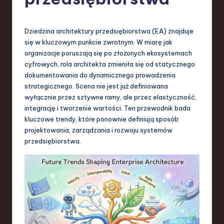
-
L
a
Dziedzina architektury przedsiębiorstwa (EA) znajduje
się w kluczowym punkcie zwrotnym. W miarę jak
t
organizacje poruszają się po złożonych ekosystemach
e
cyfrowych, rola architekta zmieniła się od statycznego
dokumentowania do dynamicznego prowadzenia
s
strategicznego. Scena nie jest już definiowana
t
wyłącznie przez sztywne ramy, ale przez elastyczność,
integrację i tworzenie wartości. Ten przewodnik bada
T
kluczowe trendy, które ponownie definiują sposób
r
projektowania, zarządzania i rozwoju systemów
przedsiębiorstwa.
e
n
d
s
in