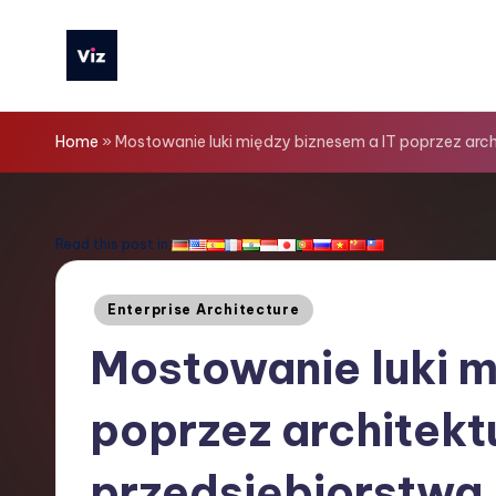
Skip
to
V
content
iz
Home
»
Mostowanie luki między biznesem a IT poprzez arch
T
o
Read this post in:
o
Posted
Enterprise Architecture
ls
in
Mostowanie luki m
P
poprzez architekt
o
li
przedsiębiorstwa