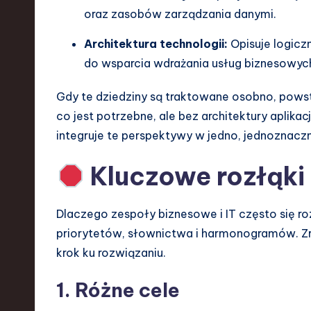
d
oraz zasobów zarządzania danymi.
I
Architektura technologii:
Opisuje logic
do wsparcia wdrażania usług biznesowych, 
n
Gdy te dziedziny są traktowane osobno, powst
n
co jest potrzebne, ale bez architektury aplikacji
o
integruje te perspektywy w jedno, jednoznacz
v
Kluczowe rozłąki
a
Dlaczego zespoły biznesowe i IT często się r
ti
priorytetów, słownictwa i harmonogramów. Zr
o
krok ku rozwiązaniu.
n
1. Różne cele