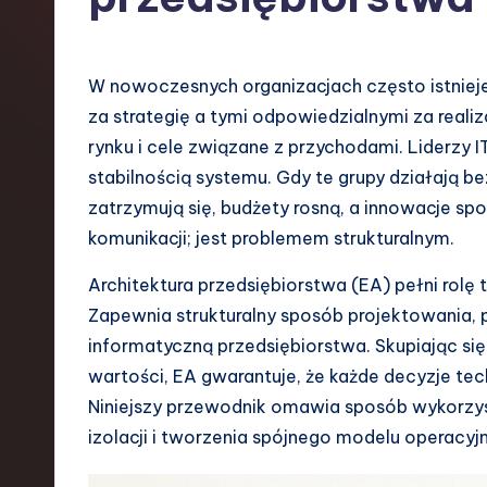
s
h
W nowoczesnych organizacjach często istniej
-
za strategię a tymi odpowiedzialnymi za realiz
rynku i cele związane z przychodami. Liderzy I
L
stabilnością systemu. Gdy te grupy działają 
a
zatrzymują się, budżety rosną, a innowacje spo
komunikacji; jest problemem strukturalnym.
t
Architektura przedsiębiorstwa (EA) pełni rolę t
e
Zapewnia strukturalny sposób projektowania, p
s
informatyczną przedsiębiorstwa. Skupiając się
wartości, EA gwarantuje, że każde decyzje te
t
Niniejszy przewodnik omawia sposób wykorzyst
T
izolacji i tworzenia spójnego modelu operacyj
r