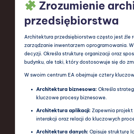
a
Zrozumienie arch
r
przedsiębiorstwa
e
Architektura przedsiębiorstwa często jest źl
,
zarządzanie inwentarzem oprogramowania. W 
T
decyzji. Określa strukturę organizacji oraz spos
budynku, ale taki, który dostosowuje się do z
e
W swoim centrum EA obejmuje cztery kluczow
c
h
Architektura biznesowa:
Określa strateg
kluczowe procesy biznesowe.
,
Architektura aplikacji:
Zapewnia projekt 
a
interakcji oraz relacji do kluczowych pr
n
Architektura danych:
Opisuje strukturę l