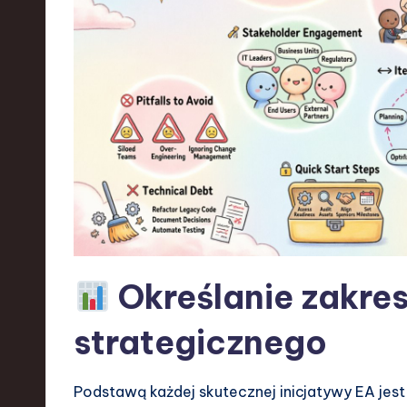
e
n
d
s
i
n
S
Określanie zakre
o
strategicznego
ft
w
Podstawą każdej skutecznej inicjatywy EA jest 