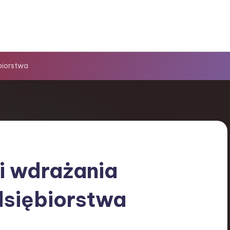
biorstwa
i wdrażania
dsiębiorstwa