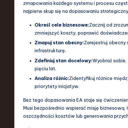
a
zmapowania każdego systemu i procesu często 
najpierw skup się na dopasowaniu strategiczn
r
e
Określ cele biznesowe:
Zacznij od zrozu
zmniejszyć koszty, poprawić doświadczen
,
Zmapuj stan obecny:
Zarejestruj obecny 
T
infrastrukturę.
e
Zdefiniuj stan docelowy:
Wyobraź sobie, 
pięciu lat.
c
Analiza różnic:
Zidentyfikuj różnice mię
h
priorytety inicjatyw.
,
Bez tego dopasowania EA staje się ćwiczeni
Musi bezpośrednio wspierać misję biznesową. 
a
oszczędności kosztów lub generowania przych
n