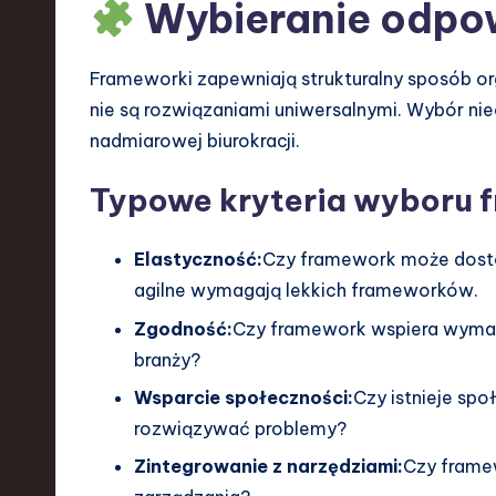
Wybieranie odpo
d
I
Frameworki zapewniają strukturalny sposób o
n
nie są rozwiązaniami uniwersalnymi. Wybór 
nadmiarowej biurokracji.
n
Typowe kryteria wyboru 
o
v
Elastyczność:
Czy framework może dosto
agilne wymagają lekkich frameworków.
a
Zgodność:
Czy framework wspiera wymaga
ti
branży?
o
Wsparcie społeczności:
Czy istnieje sp
rozwiązywać problemy?
n
Zintegrowanie z narzędziami:
Czy framew