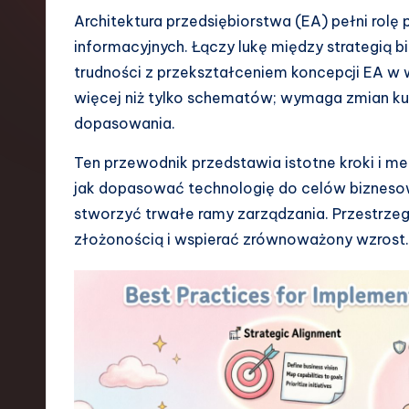
s
Architektura przedsiębiorstwa (EA) pełni rolę 
informacyjnych. Łączy lukę między strategią bi
h
trudności z przekształceniem koncepcji EA w
-
więcej niż tylko schematów; wymaga zmian kul
dopasowania.
L
Ten przewodnik przedstawia istotne kroki i me
a
jak dopasować technologię do celów biznesow
t
stworzyć trwałe ramy zarządzania. Przestrzega
złożonością i wspierać zrównoważony wzrost.
e
s
t
T
r