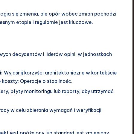
logia się zmienia, ale opór wobec zmian pochodzi
snym etapie i regularnie jest kluczowe.
wych decydentów i liderów opinii w jednostkach
:
Wyjaśnij korzyści architektoniczne w kontekście
o koszty; Operacje o stabilność.
tery, płyty monitoringu lub raporty, aby utrzymać
cy w celu zbierania wymagań i weryfikacji
jekt jest opóźniony lub standard jest zmieniany,