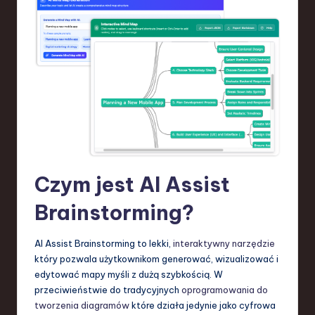
S
o
f
t
w
a
r
e
Czym jest AI Assist
,
Brainstorming?
T
e
AI Assist Brainstorming to lekki,
interaktywny narzędzie
który pozwala użytkownikom generować, wizualizować i
c
edytować mapy myśli z dużą szybkością. W
h
przeciwieństwie do tradycyjnych
oprogramowania do
tworzenia diagramów
które działa jedynie jako cyfrowa
,