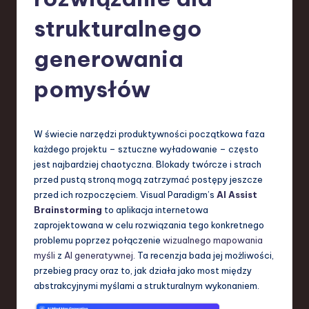
-
L
strukturalnego
a
generowania
t
pomysłów
e
s
t
W świecie narzędzi produktywności początkowa faza
każdego projektu – sztuczne wyładowanie – często
T
jest najbardziej chaotyczna. Blokady twórcze i strach
r
przed pustą stroną mogą zatrzymać postępy jeszcze
przed ich rozpoczęciem. Visual Paradigm’s
AI Assist
e
Brainstorming
to aplikacja internetowa
n
zaprojektowana w celu rozwiązania tego konkretnego
problemu poprzez połączenie
wizualnego mapowania
d
myśli
z
AI generatywnej
. Ta recenzja bada jej możliwości,
s
przebieg pracy oraz to, jak działa jako most między
abstrakcyjnymi myślami a strukturalnym wykonaniem.
in