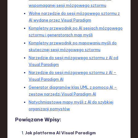
wspomaganej sesji mózgowego sztormu
Wolne narzędzie do sesji mózgowego sztormu z
AI wydane przez Visual Paradigm
Kompletny przewodnik po AI sesjach mózgowego
sztormu i generatorach map myśli
Kompletny przewodnik po mapowaniu myśli do
skutecznej sesji mózgowego sztormu
Narzędzie do sesji mózgowego sztormu z AI od
Visual Paradigm
Narzędzie do sesji mózgowego sztormu z AI –
Visual Paradigm AI
Generator diagramów klas UML z pomocą AI –
zestaw narzędzi Visual Paradigm AI
Natychmiastowe mapy myśli z AI do szybkiej
organizacji pomysłów
Powiązane Wpisy:
Jak platforma AI Visual Paradigm