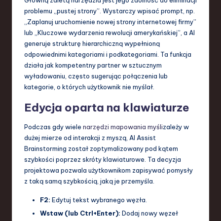
Główną zaletą narzędzia jest jego zdolność do eliminacji
problemu „pustej strony”. Wystarczy wpisać prompt, np.
„Zaplanuj uruchomienie nowej strony internetowej firmy”
lub „Kluczowe wydarzenia rewolucji amerykańskiej”, a AI
generuje strukturę hierarchiczną wypełnioną
odpowiednimi kategoriami i podkategoriami. Ta funkcja
działa jak kompetentny partner w sztucznym
wyładowaniu, często sugerując połączenia lub
kategorie, o których użytkownik nie myślał.
Edycja oparta na klawiaturze
Podczas gdy wiele
narzędzi mapowania myśli
zależy w
dużej mierze od interakcji z myszą, AI Assist
Brainstorming został zoptymalizowany pod kątem
szybkości poprzez skróty klawiaturowe. Ta decyzja
projektowa pozwala użytkownikom zapisywać pomysły
z taką samą szybkością, jaką je przemyśla.
F2:
Edytuj tekst wybranego węzła.
Wstaw (lub Ctrl+Enter):
Dodaj nowy węzeł