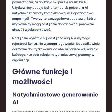
powierzchnia, ta aplikacja skupia się na silniku AI.
a
Użytkownicy podają jedno temat lub pojęcie, a AI
natychmiast tworzy kompleksową, wielopoziomową
n
mapę myśli. Tworzy to szczegółową podstawę, którą
d
użytkownicy mogą następnie dopracować, ponownie
ułożyć i wyeksportować.
I
Narzędzie wyróżnia się dostępnością. Nie wymaga
n
rejestracji konta, nie wymaga logowania i jest całkowicie
n
darmowe do użytkowania, co obniża barierę wejścia dla
każdego, kto potrzebuje natychmiastowej pomocy w
o
organizacji.
v
Główne funkcje i
a
możliwości
ti
o
Natychmiastowe generowanie
n
AI