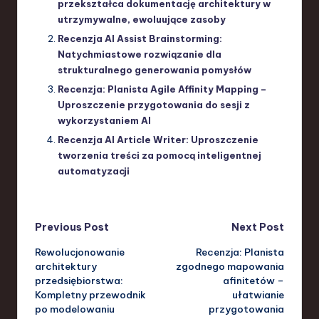
przekształca dokumentację architektury w
utrzymywalne, ewoluujące zasoby
Recenzja AI Assist Brainstorming:
Natychmiastowe rozwiązanie dla
strukturalnego generowania pomysłów
Recenzja: Planista Agile Affinity Mapping –
Uproszczenie przygotowania do sesji z
wykorzystaniem AI
Recenzja AI Article Writer: Uproszczenie
tworzenia treści za pomocą inteligentnej
automatyzacji
Post
Previous Post
Next Post
Rewolucjonowanie
Recenzja: Planista
navigation
architektury
zgodnego mapowania
przedsiębiorstwa:
afinitetów –
Kompletny przewodnik
ułatwianie
po modelowaniu
przygotowania