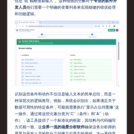
信息”或“截断搜索输入”。这种细致的分解对于
专业的软件开
o
发人员
他们需要一个明确的变量列表来实现稳健的错误处理
v
和功能逻辑。
a
ti
o
n
识别这些条件和动作不仅仅是输入文本的简单总结，而是一
种深层次的逻辑推导。例如，系统会识别出，如果满足关于
数据可用性的特定条件，可能就需要执行“显示占位符图像”这
一操作。通过将这些元素分类为“C”（条件）和“A”（动
作），该工具提供了一个标准化的框架，其结构与代码编写
方式相一致。这
业界一流的场景分析软件
确保业务分析师的
愿景与开发人员的执行之间建立起坚实的基础，这一基础是