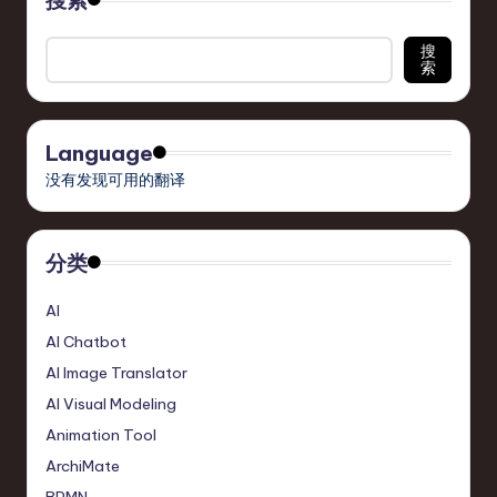
搜索
搜
索
Language
没有发现可用的翻译
分类
AI
AI Chatbot
AI Image Translator
AI Visual Modeling
Animation Tool
ArchiMate