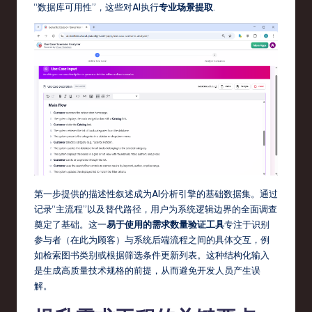
s
“数据库可用性”，这些对AI执行
专业场景提取
.
t
T
r
e
n
d
s
in
第一步提供的描述性叙述成为AI分析引擎的基础数据集。通过
记录“主流程”以及替代路径，用户为系统逻辑边界的全面调查
S
奠定了基础。这一
易于使用的需求数量验证工具
专注于识别
o
参与者（在此为顾客）与系统后端流程之间的具体交互，例
如检索图书类别或根据筛选条件更新列表。这种结构化输入
ft
是生成高质量技术规格的前提，从而避免开发人员产生误
w
解。
a