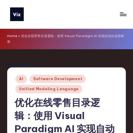
Skip
to
V
content
iz
Home
»
优化在线零售目录逻辑：使用 Visual Paradigm AI 实现自动化场景映
射
T
o
o
Read this post in:
ls
Posted
AI
Software Development
S
in
Unified Modeling Language
i
优化在线零售目录逻
m
p
辑：使用 Visual
li
Paradigm AI 实现自动