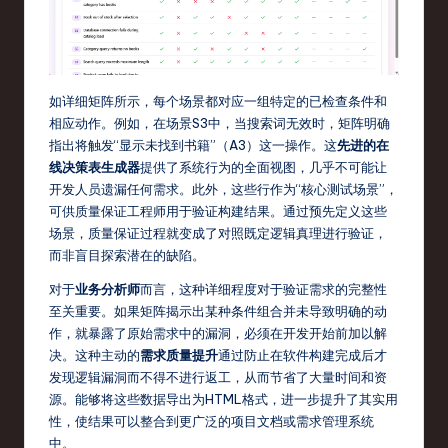
如详细矩阵所示，每个场景都对应一组特定的已检查条件和
相应动作。例如，在场景S3中，当搜索词无效时，矩阵明确
指出将触发“显示未找到书籍”（A3）这一操作。这
先进的在
线决策表生成器
提供了系统行为的全面视图，几乎不可能让
开发人员遗漏任何需求。此外，这些行作为“核心测试场景”，
可供质量保证工程师用于验证构建结果。通过预先定义这些
场景，质量保证过程就变成了对照既定逻辑真理进行验证，
而非盲目探索潜在的缺陷。
对于
业务分析师
而言，这种详细程度对于验证需求的完整性
至关重要。如果矩阵揭示出某种条件组合并未导致明确的动
作，就暴露了原始需求中的漏洞，必须在开发开始前加以解
决。这种主动的
需求质量提升
通过防止在软件构建完成后才
发现逻辑漏洞而不得不进行返工，从而节省了大量时间和资
源。能够将这些数据导出为HTML格式，进一步提升了其实用
性，使结果可以整合到更广泛的项目文档或需求管理系统
中。