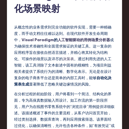
fi
化场景映射
e
d
C
从概念性的业务需求到完全功能的软件实现，需要一种精确
度，而手动文档往往难以达到。在现代软件开发生命周期
hi
中，
Visual Paradigm
的
人工智能驱动的用例场景分析器
成
n
为确保技术准确性和全面需求验证的关键工具。这一复杂的
应用程序旨在接收自然语言描述，并精心将其转化为结构
e
化、可操作的场景以及详尽的
决策表
。通过利用先进的人工
s
智能，该工具消除了文本叙述中固有的模糊性，为项目利益
相关者提供了系统行为的清晰、数学化表示。无论是在设计
e
复杂的电子商务平台还是简单的内部工具时，能够
自动化决
-
策表生成
显著降低了忽略关键边缘情况的风险。
L
在分析过程的初始阶段，用户将看到一个简洁、结构化的界
面，专为高保真数据输入而设计。如工作流的第一阶段所
a
见，用户为在线图书零售系统中的“浏览目录”用例提供详细叙
t
述。该描述概述了事件的主要流程，从客户访问首页开始，
经过类别选择、数据库查询，再到应用搜索筛选。该界面经
e
过优化，以确保清晰性，允许包含各种条件，如“有效凭证”或