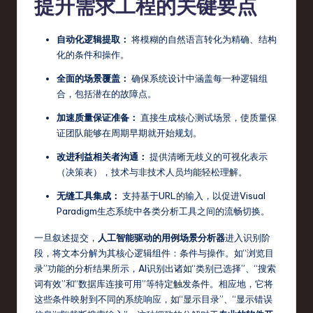
提升需求工程的关键要点
r
自动化逻辑提取：
将模糊的自然语言转化为精确、结构
e
化的条件和操作。
,
全面的场景覆盖：
确保系统设计中涵盖每一种逻辑组
T
合，包括潜在的故障点。
e
加速质量保证准备：
直接生成核心测试场景，使质量保
c
证团队能够在周期早期就开始规划。
h
改进利益相关者沟通：
提供清晰无歧义的可视化表示
（决策表），技术与非技术人员均能轻松理解。
,
无缝工具集成：
支持基于URL的输入，以促进Visual
a
Paradigm生态系统中各类分析工具之间的流畅切换。
n
一旦叙述提交，
人工智能驱动的用例场景分析器
进入识别阶
d
段，将文本分解为其核心逻辑组件：条件与操作。如“浏览目
录”功能的分析结果所示，AI识别出诸如“类别已选择”、“搜索
In
词有效”和“数据库连接可用”等特定触发条件。相应地，它将
n
这些条件映射到不同的系统响应，如“显示目录”、“显示错误