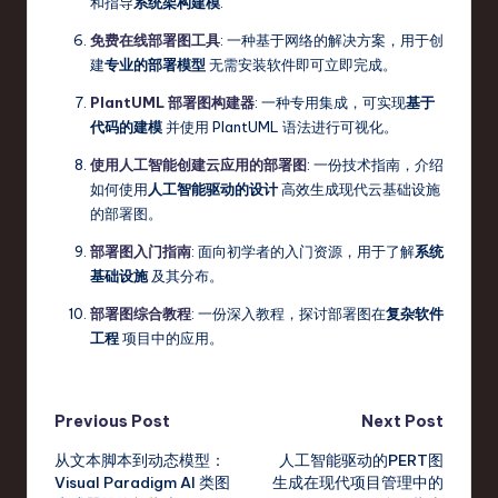
和指导
系统架构建模
.
免费在线部署图工具
: 一种基于网络的解决方案，用于创
建
专业的部署模型
无需安装软件即可立即完成。
PlantUML 部署图构建器
: 一种专用集成，可实现
基于
代码的建模
并使用 PlantUML 语法进行可视化。
使用人工智能创建云应用的部署图
: 一份技术指南，介绍
如何使用
人工智能驱动的设计
高效生成现代云基础设施
的部署图。
部署图入门指南
: 面向初学者的入门资源，用于了解
系统
基础设施
及其分布。
部署图综合教程
: 一份深入教程，探讨部署图在
复杂软件
工程
项目中的应用。
Post
Previous Post
Next Post
从文本脚本到动态模型：
人工智能驱动的PERT图
navigation
Visual Paradigm AI 类图
生成在现代项目管理中的