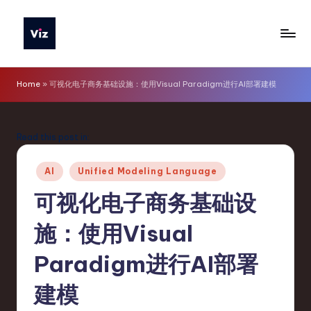
Skip
to
V
content
iz
Home
»
可视化电子商务基础设施：使用Visual Paradigm进行AI部署建模
T
o
Read this post in:
o
Posted
ls
AI
Unified Modeling Language
in
S
可视化电子商务基础设
i
施：使用Visual
m
Paradigm进行AI部署
p
li
建模