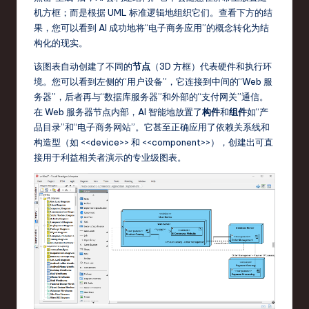
o
机方框；而是根据 UML 标准逻辑地组织它们。查看下方的结
v
果，您可以看到 AI 成功地将“电子商务应用”的概念转化为结
构化的现实。
a
该图表自动创建了不同的
节点
（3D 方框）代表硬件和执行环
ti
境。您可以看到左侧的“用户设备”，它连接到中间的“Web 服
o
务器”，后者再与“数据库服务器”和外部的“支付网关”通信。
在 Web 服务器节点内部，AI 智能地放置了
构件
和
组件
如“产
n
品目录”和“电子商务网站”。它甚至正确应用了依赖关系线和
构造型（如 <<device>> 和 <<component>>），创建出可直
接用于利益相关者演示的专业级图表。