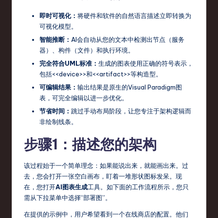
s
即时可视化：
将硬件和软件的自然语言描述立即转换为
t
可视化模型。
T
智能推断：
AI会自动从您的文本中检测出节点（服务
器）、构件（文件）和执行环境。
r
完全符合UML标准：
生成的图表使用正确的符号表示，
e
包括<<device>>和<<artifact>>等构造型。
n
可编辑结果：
输出结果是原生的Visual Paradigm图
表，可完全编辑以进一步优化。
d
节省时间：
跳过手动布局阶段，让您专注于架构逻辑而
s
非绘制线条。
in
步骤1：描述您的架构
S
o
该过程始于一个简单理念：如果能说出来，就能画出来。过
去，您会打开一张空白画布，盯着一堆形状图标发呆。现
ft
在，您打开
AI图表生成
工具。如下面的工作流程所示，您只
w
需从下拉菜单中选择“部署图”。
a
在提供的示例中，用户希望看到一个在线商店的配置。他们