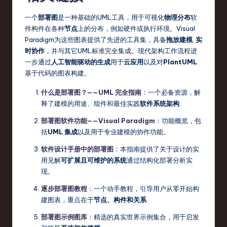
一个
部署图
是一种基础的UML工具，用于可视化
物理分布
软
件构件在各种
节点
上的分布，例如硬件或执行环境。Visual
Paradigm为这些图表提供了先进的工具集，具备
拖放建模
,
实
时协作
，并与其它UML标准完全集成。现代架构工作流程进
一步通过
人工智能驱动的生成
用于
云应用
以及对
PlantUML
基于代码的图表构建。
什么是部署图？——UML 完全指南
：一个必备资源，解
释了建模的用途、组件和最佳实践
软件系统架构
.
部署图软件功能——Visual Paradigm
：功能概览，包
括
UML 集成
以及用于专业建模的协作功能。
软件设计手册中的部署图
：本指南提供了关于设计的实
用见解
可扩展且可维护的系统
通过结构化部署分析实
现。
逐步部署图教程
：一个动手教程，引导用户从零开始构
建图表，重点在于
节点、构件和关系
.
部署图示例图库
：精选的真实世界示例集合，用于启发