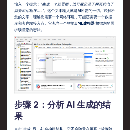
输入一个提示：
“生成一个部署图，以可视化基于网页的电子
r
商务应用程序……”
。这个文本输入就是AI所需的一切。它解析
e
您的文字，理解您需要一个网络环境，可能还需要一个数据
库和客户端接入点。它充当一个智能
UML建模器
根据您的需
,
求读懂您的想法。
T
e
c
h
,
a
n
步骤 2：分析 AI 生成的结
d
In
果
n
点击“生成”后，AI 会构建结构。它不会随意在屏幕上放置随