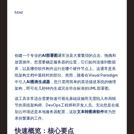
fi
e
html
d
C
hi
n
创建一个专业的
AI部署图
通常涉及大量繁琐的点击、拖拽和
e
放置操作。您需要确定服务器的位置，它们如何连接到数据
s
库，以及哪些软件构件运行在哪个硬件节点上。这通常是系
统架构文档中最耗时的部分。然而，随着在Visual Paradigm
e
中引入
AI图表生成器
，您只需用简单的英语描述系统的物理
-
架构，即可在几秒钟内生成完全符合标准的UML部署图。
L
该工具非常适合需要快速可视化基础设施而无需陷入布局细
节的系统架构师、DevOps工程师和开发人员。无论您是在规
a
划云环境还是本地服务器配置，这款
文本转图表软件
将为您
t
承担繁重的工作。
e
快速概览：核心要点