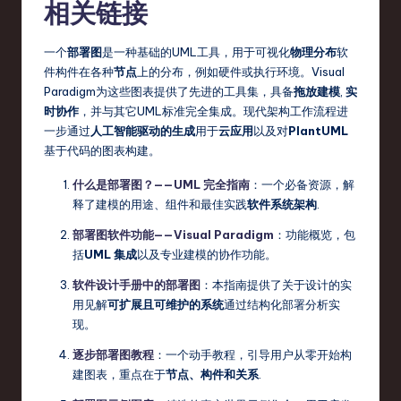
相关链接
一个
部署图
是一种基础的UML工具，用于可视化
物理分布
软
件构件在各种
节点
上的分布，例如硬件或执行环境。Visual
Paradigm为这些图表提供了先进的工具集，具备
拖放建模
,
实
时协作
，并与其它UML标准完全集成。现代架构工作流程进
一步通过
人工智能驱动的生成
用于
云应用
以及对
PlantUML
基于代码的图表构建。
什么是部署图？——UML 完全指南
：一个必备资源，解
释了建模的用途、组件和最佳实践
软件系统架构
.
部署图软件功能——Visual Paradigm
：功能概览，包
括
UML 集成
以及专业建模的协作功能。
软件设计手册中的部署图
：本指南提供了关于设计的实
用见解
可扩展且可维护的系统
通过结构化部署分析实
现。
逐步部署图教程
：一个动手教程，引导用户从零开始构
建图表，重点在于
节点、构件和关系
.