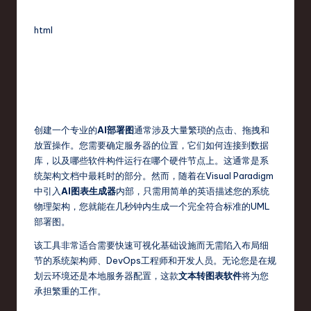
fi
e
html
d
C
hi
n
创建一个专业的
AI部署图
通常涉及大量繁琐的点击、拖拽和
e
放置操作。您需要确定服务器的位置，它们如何连接到数据
s
库，以及哪些软件构件运行在哪个硬件节点上。这通常是系
统架构文档中最耗时的部分。然而，随着在Visual Paradigm
e
中引入
AI图表生成器
内部，只需用简单的英语描述您的系统
-
物理架构，您就能在几秒钟内生成一个完全符合标准的UML
部署图。
L
该工具非常适合需要快速可视化基础设施而无需陷入布局细
a
节的系统架构师、DevOps工程师和开发人员。无论您是在规
t
划云环境还是本地服务器配置，这款
文本转图表软件
将为您
承担繁重的工作。
e