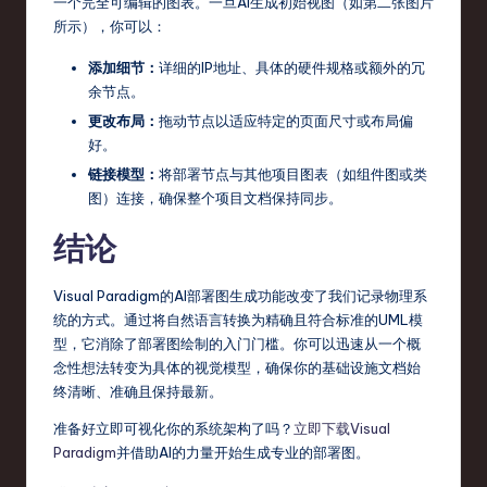
一个完全可编辑的图表。一旦AI生成初始视图（如第二张图片
所示），你可以：
添加细节：
详细的IP地址、具体的硬件规格或额外的冗
余节点。
更改布局：
拖动节点以适应特定的页面尺寸或布局偏
好。
链接模型：
将部署节点与其他项目图表（如组件图或类
图）连接，确保整个项目文档保持同步。
结论
Visual Paradigm的AI部署图生成功能改变了我们记录物理系
统的方式。通过将自然语言转换为精确且符合标准的UML模
型，它消除了部署图绘制的入门门槛。你可以迅速从一个概
念性想法转变为具体的视觉模型，确保你的基础设施文档始
终清晰、准确且保持最新。
准备好立即可视化你的系统架构了吗？
立即下载Visual
Paradigm
并借助AI的力量开始生成专业的部署图。