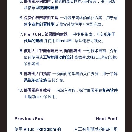
部署图示例图库
：精选的真实世界示例集合，用于启发
和指导
系统架构建模
.
免费在线部署图工具
: 一种基于网络的解决方案，用于创
建
专业的部署模型
无需安装软件即可立即完成。
PlantUML 部署图构建器
: 一种专用集成，可实现
基于
代码的建模
并使用 PlantUML 语法进行可视化。
使用人工智能创建云应用的部署图
: 一份技术指南，介绍
如何使用
人工智能驱动的设计
高效生成现代云基础设施
的部署图。
部署图入门指南
: 一份面向初学者的入门资源，用于了解
系统基础设施
及其分布。
部署图综合教程
: 一份深入教程，探讨部署图在
复杂软件
工程
项目中的应用。
Post
Previous Post
Next Post
使用 Visual Paradigm 的
人工智能驱动的PERT图