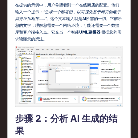
在提供的示例中，用户希望看到一个在线商店的配置。他们
r
输入一个提示：
“生成一个部署图，以可视化基于网页的电子
e
商务应用程序……”
。这个文本输入就是AI所需的一切。它解析
您的文字，理解您需要一个网络环境，可能还需要一个数据
,
库和客户端接入点。它充当一个智能
UML建模器
根据您的需
T
求读懂您的想法。
e
c
h
,
a
n
d
步骤 2：分析 AI 生成的结
In
果
n