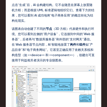
o
点击“生成”后，AI 会构建结构。它不会随意在屏幕上放置随
v
机方框；而是根据 UML 标准逻辑地组织它们。查看下方的结
果，您可以看到 AI 成功地将“电子商务应用”的概念转化为结
a
构化现实。
ti
该图表自动创建了不同的
节点
（3D 方框）代表硬件和执行环
o
境。您可以看到左侧的“用户设备”，它连接到中间的“Web 服
务器”，后者再与“数据库服务器”和外部的“支付网关”通信。
n
在 Web 服务器节点内部，AI 智能地放置了
构件
和
组件
如“产
品目录”和“电子商务网站”。它甚至正确应用了依赖关系线和
构造型（如 <<device>> 和 <<component>>），创建出可直
接用于利益相关者演示的专业级图表。