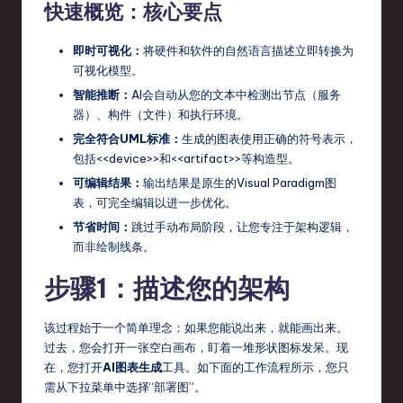
快速概览：核心要点
s
t
即时可视化：
将硬件和软件的自然语言描述立即转换为
T
可视化模型。
智能推断：
AI会自动从您的文本中检测出节点（服务
r
器）、构件（文件）和执行环境。
e
完全符合UML标准：
生成的图表使用正确的符号表示，
n
包括<<device>>和<<artifact>>等构造型。
可编辑结果：
输出结果是原生的Visual Paradigm图
d
表，可完全编辑以进一步优化。
s
节省时间：
跳过手动布局阶段，让您专注于架构逻辑，
in
而非绘制线条。
S
步骤1：描述您的架构
o
该过程始于一个简单理念：如果您能说出来，就能画出来。
ft
过去，您会打开一张空白画布，盯着一堆形状图标发呆。现
w
在，您打开
AI图表生成
工具。如下面的工作流程所示，您只
需从下拉菜单中选择“部署图”。
a