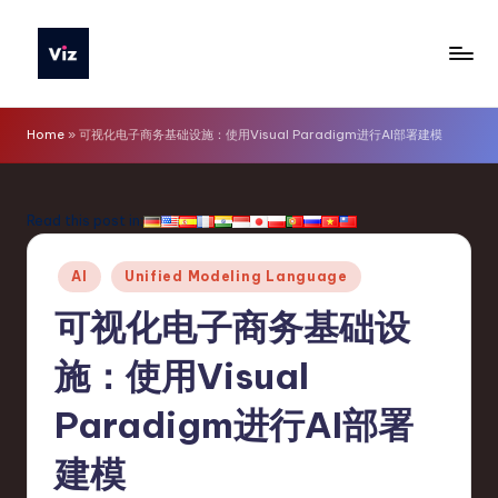
Skip
to
V
content
iz
Home
»
可视化电子商务基础设施：使用Visual Paradigm进行AI部署建模
T
o
Read this post in:
o
Posted
ls
AI
Unified Modeling Language
in
S
可视化电子商务基础设
i
施：使用Visual
m
Paradigm进行AI部署
p
li
建模