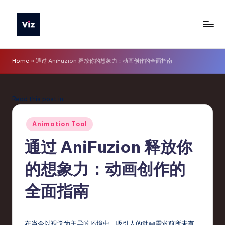
Skip
to
V
content
iz
Home
»
通过 AniFuzion 释放你的想象力：动画创作的全面指南
T
o
Read this post in:
o
Posted
ls
Animation Tool
in
S
通过 AniFuzion 释放你
i
的想象力：动画创作的
m
全面指南
p
li
在当今以视觉为主导的环境中，吸引人的动画需求前所未有