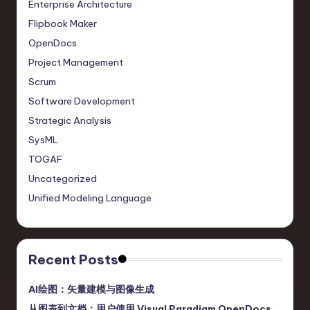
Enterprise Architecture
Flipbook Maker
OpenDocs
Project Management
Scrum
Software Development
Strategic Analysis
SysML
TOGAF
Uncategorized
Unified Modeling Language
Recent Posts
AI绘图：矢量建模与图像生成
从图表到文档：用户使用 Visual Paradigm OpenDocs