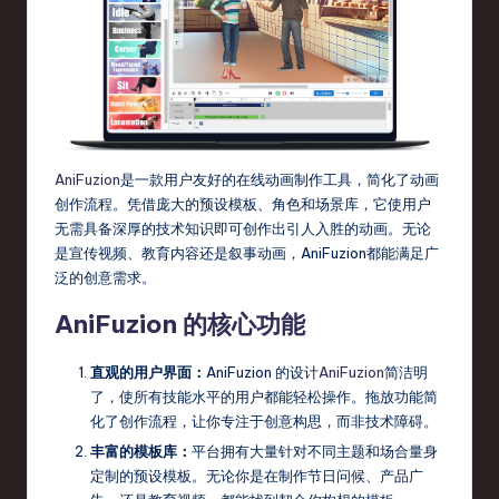
s
t
T
r
e
AniFuzion
是一款用户友好的在线动画制作工具，简化了动画
n
创作流程。凭借庞大的预设模板、角色和场景库，它使用户
无需具备深厚的技术知识即可创作出引人入胜的动画。无论
d
是宣传视频、教育内容还是叙事动画，AniFuzion都能满足广
s
泛的创意需求。
in
AniFuzion 的核心功能
S
直观的用户界面：
AniFuzion 的设计
AniFuzion
简洁明
o
了，使所有技能水平的用户都能轻松操作。拖放功能简
ft
化了创作流程，让你专注于创意构思，而非技术障碍。
w
丰富的模板库：
平台拥有大量针对不同主题和场合量身
定制的预设模板。无论你是在制作节日问候、产品广
a