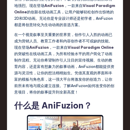
fi
地强烈。现在登场
AniFuzion
，一款来自
Visual Paradigm
e
Online
的创新在线动画工具，让用户能够轻松创作出惊艳的
d
2D和3D动画。无论你是专业设计师还是初学者，AniFuzion
都是将创意转化为生动动画的首选方案。
C
在一个视觉叙事至关重要的世界里，创作引人入胜的动画已
hi
成为营销人员、教育工作者和内容创作者不可或缺的技能。
n
现在登场
AniFuzion
，一款来自
Visual Paradigm Online
的突破性在线动画工具，为所有经验水平的用户简化了动画
e
制作流程。无论你希望制作引人注目的宣传视频、生动的教
s
育内容，还是富有想象力的叙事动画，AniFuzion都能提供资
源与灵活性，让你的想法栩栩如生。凭借其直观的界面和丰
e
富的模板与角色库，这一强大平台将激发你的创造力，让你
-
前所未有地与观众建立连接。了解AniFuzion如何改变你的创
意项目，将你的叙事提升到全新高度！
L
什么是 AniFuzion？
a
t
e