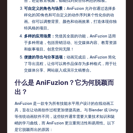
告，还是教育视频，都能找到契合你构想的模板。
r
可自定义的角色与场景：
AniFuzion 允许你通过选择多
样化的3D角色和可自定义的动作序列来个性化你的动
e
画。你可以调整背景、颜色和动画效果，打造体现你独
,
特风格的项目。
多样的应用场景：
凭借其全面的功能，AniFuzion 适用
T
于多种用途，包括营销活动、社交媒体内容、教育资源
e
和叙事项目。创意空间无限！
c
便捷的导出与分享选项：
动画完成后，AniFuzion 简化
了导出流程，让你可以将作品保存为多种格式，用于社
h
交媒体分享、网站嵌入或演示文稿整合。
,
什么是 AniFuzion？它为何脱颖而
a
出？
n
AniFuzion 是一款专为所有技能水平用户设计的在线动画工
d
具，旨在让动画创作过程更加便捷高效。与 Blender 或 Unity
In
等传统动画软件不同，这些软件通常需要大量技术知识和陡
峭的学习曲线，而 AniFuzion 更注重简洁性和易用性。以下
n
是它脱颖而出的原因：