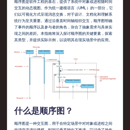
fi
顺序图是软件工程的基石，提供了系统中对象或进程随时间
交互的动态视图。作为统一建模语言（UML）的一部分，它
e
们以可视化方式呈现消息交换，对于设计、文档化和理解系
d
统行为至关重要。通过沿垂直时间轴组织交互，顺序图明确
了事件的顺序以及参与者的角色，弥合了抽象需求与具体实
C
现之间的差距。本指南将深入探讨顺序图的关键要素，探索
hi
其类型，并提供实际示例，以说明其在现实场景中的应用。
n
e
s
e
-
L
a
什么是顺序图？
t
e
顺序图是一种交互图，用于在特定场景中对对象或进程之间
的消息流进行建模，时间沿垂直轴向下推进。它记录了操作