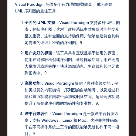
Visual Paradigm 凭借多个有力理由脱颖而出，成为创建
UML 序列图的最佳工具：
全面的 UML 支持
：Visual Paradigm 支持多种 UML 图
表，包括序列图，这对于建模系统中对象随时间的交互
至关重要。这种全面的支持确保用户能够创建符合其特
定需求的详细且准确的序列图。
9
.
用户友好的界面
：该工具具有直观且易于使用的界面，
使用户能够轻松创建序列图。通过拖放功能，用户无需
大量培训或经验即可快速添加消息、生命线和其他元素
到图表中。
9
.
高级功能
：Visual Paradigm 提供了多种高级功能，例
如类成员的内联编辑、序列图的自动编号，以及通过扫
除和磁力功能在图表中添加或删除空间。这些高级功能
提升了所创建序列图的精确性和专业性。
9
.
跨平台兼容性
：Visual Paradigm 是一款跨平台解决方
案，支持 Windows、Linux 和 Mac。这种兼容性确保
了在不同操作系统上工作的团队能够无缝协作于同一项
目。
9
.