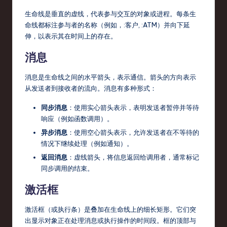
r
生命线是垂直的虚线，代表参与交互的对象或进程。每条生
命线都标注参与者的名称（例如，
:客户
,
:ATM
）并向下延
e
伸，以表示其在时间上的存在。
,
消息
T
消息是生命线之间的水平箭头，表示通信。箭头的方向表示
e
从发送者到接收者的流向。消息有多种形式：
c
同步消息
：使用实心箭头表示，表明发送者暂停并等待
h
响应（例如函数调用）。
,
异步消息
：使用空心箭头表示，允许发送者在不等待的
情况下继续处理（例如通知）。
a
返回消息
：虚线箭头，将信息返回给调用者，通常标记
n
同步调用的结束。
d
激活框
In
激活框（或执行条）是叠加在生命线上的细长矩形。它们突
n
出显示对象正在处理消息或执行操作的时间段。框的顶部与