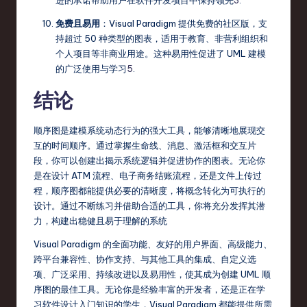
进的承诺帮助用户在软件开发项目中保持领先
3
.
免费且易用
：Visual Paradigm 提供免费的社区版，支
持超过 50 种类型的图表，适用于教育、非营利组织和
个人项目等非商业用途。这种易用性促进了 UML 建模
的广泛使用与学习
5
.
结论
顺序图是建模系统动态行为的强大工具，能够清晰地展现交
互的时间顺序。通过掌握生命线、消息、激活框和交互片
段，你可以创建出揭示系统逻辑并促进协作的图表。无论你
是在设计 ATM 流程、电子商务结账流程，还是文件上传过
程，顺序图都能提供必要的清晰度，将概念转化为可执行的
设计。通过不断练习并借助合适的工具，你将充分发挥其潜
力，构建出稳健且易于理解的系统
Visual Paradigm 的全面功能、友好的用户界面、高级能力、
跨平台兼容性、协作支持、与其他工具的集成、自定义选
项、广泛采用、持续改进以及易用性，使其成为创建 UML 顺
序图的最佳工具。无论你是经验丰富的开发者，还是正在学
习软件设计入门知识的学生，Visual Paradigm 都能提供所需