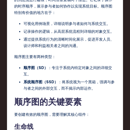
s
的时序顺序，展示参与者如何协作以实现系统目标。顺序图
t
特别有价值的地方在于：
T
可视化用例场景，详细说明参与者如何与系统交互。
记录操作的逻辑，从高层系统流程到详细的对象交互。
r
通过提供系统行为的清晰时间化展示，促进开发人员、
e
设计师和利益相关者之间的沟通。
n
顺序图主要有两种类型：
d
顺序图（SD）
：专注于系统内特定对象之间的详细交
s
互。
in
系统顺序图（SSD）
：将系统视为一个黑箱，强调与参
与者之间的外部交互，而不揭示内部运作。
S
o
顺序图的关键要素
ft
要创建有效的顺序图，需要理解其核心组件：
w
生命线
a