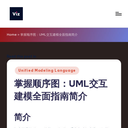
Skip
to
V
content
iz
Home
»
掌握顺序图：UML交互建模全面指南简介
T
o
Read this post in:
o
Posted
ls
Unified Modeling Language
in
S
掌握顺序图：UML交互
i
建模全面指南简介
m
p
简介
li