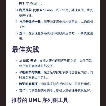
PIN”与“Msg1”）。
利用片段
: 使用
Alt
,
Loop
，或
Par
用于处理条件、重复
或并行性。
与用例保持一致
：基于特定用例来构建图表，以确保相
关性。
迭代
：在发现更多系统细节或收到反馈时，不断优化图
表。
最佳实践
从 SSD 开始
：在深入研究详细序列图之前，先使用系
统序列图来概述外部交互。
平衡细节与抽象
：包含足够的细节以传达交互内容，同
时避免图表过于杂乱。
验证时间顺序
：确保垂直顺序反映现实中的执行顺序。
协作
：与利益相关者共享，以确认准确性并收集见解。
推荐的 UML 序列图工具