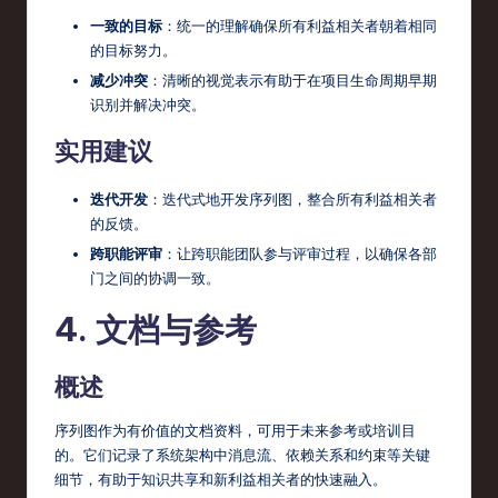
o
一致的目标
：统一的理解确保所有利益相关者朝着相同
v
的目标努力。
a
减少冲突
：清晰的视觉表示有助于在项目生命周期早期
识别并解决冲突。
ti
实用建议
o
n
迭代开发
：迭代式地开发序列图，整合所有利益相关者
的反馈。
跨职能评审
：让跨职能团队参与评审过程，以确保各部
门之间的协调一致。
4. 文档与参考
概述
序列图作为有价值的文档资料，可用于未来参考或培训目
的。它们记录了系统架构中消息流、依赖关系和约束等关键
细节，有助于知识共享和新利益相关者的快速融入。