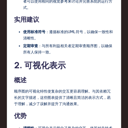
者可以使用相同的视觉参考来讨论并完善系统的运行方
s
式。
t
实用建议
T
r
使用标准符号
：遵循标准的UML符号，以确保一致性和
清晰性。
e
定期审查
：与所有利益相关者定期审查顺序图，以确保
n
所有人保持一致。
d
2. 可视化表示
s
in
概述
S
顺序图的可视化特性使复杂的交互更容易理解。与其依赖冗
o
长的文字描述，这些图表提供了清晰且简洁的表示方式，易
于理解，减少了误解并提升了沟通效果。
ft
优势
w
a