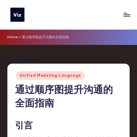
Skip
to
V
content
iz
Home
»
通过顺序图提升沟通的全面指南
T
o
Read this post in:
o
Posted
ls
Unified Modeling Language
in
S
通过顺序图提升沟通的
i
全面指南
m
p
引言
li