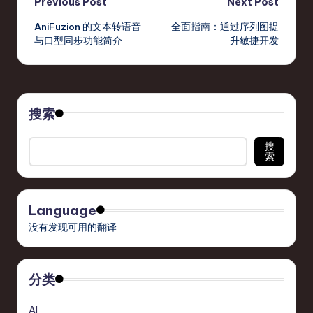
Post
Previous Post
Next Post
AniFuzion 的文本转语音
全面指南：通过序列图提
navigation
与口型同步功能简介
升敏捷开发
搜索
搜
索
Language
没有发现可用的翻译
分类
AI