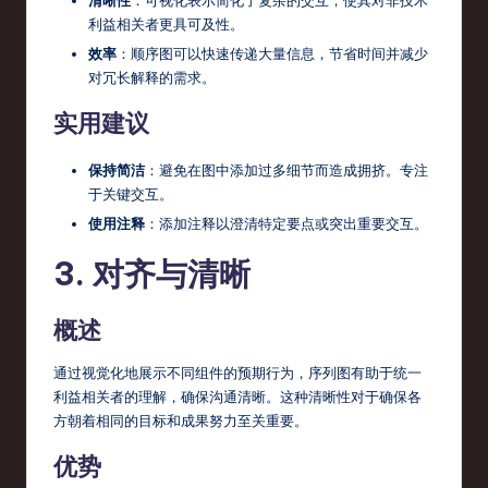
清晰性
：可视化表示简化了复杂的交互，使其对非技术
利益相关者更具可及性。
r
效率
：顺序图可以快速传递大量信息，节省时间并减少
e
对冗长解释的需求。
,
实用建议
T
e
保持简洁
：避免在图中添加过多细节而造成拥挤。专注
于关键交互。
c
使用注释
：添加注释以澄清特定要点或突出重要交互。
h
3. 对齐与清晰
,
a
概述
n
通过视觉化地展示不同组件的预期行为，序列图有助于统一
d
利益相关者的理解，确保沟通清晰。这种清晰性对于确保各
In
方朝着相同的目标和成果努力至关重要。
n
优势