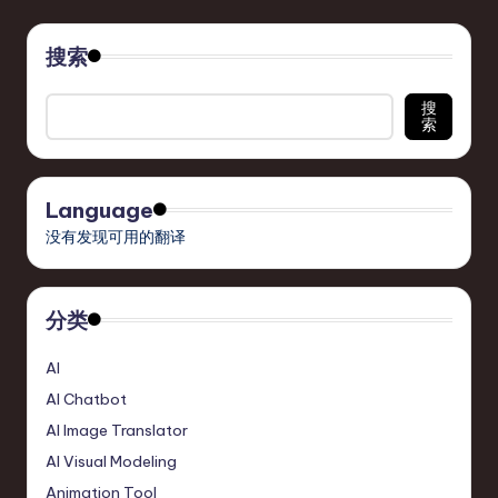
搜索
搜
索
Language
没有发现可用的翻译
分类
AI
AI Chatbot
AI Image Translator
AI Visual Modeling
Animation Tool