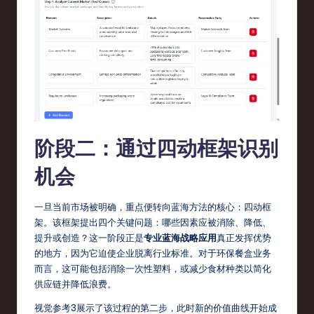
o
v
a
ti
o
n
阶段二：通过四动框架识别
机会
一旦当前市场被明确，重点便转向蓝海方法的核心：四动框
架。该框架提出四个关键问题：哪些因素应被消除、降低、
提升或创造？这一阶段正是
专业蓝海战略应用
真正发挥优势
的地方，因为它迫使企业脱离行业标准。对于环保餐盒业务
而言，这可能包括消除一次性塑料，或减少食材种类以简化
供应链并降低浪费。
视觉参考3展示了该过程的第二步，此时新的价值曲线开始成