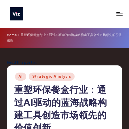
Skip
to
V
content
iz
Home
»
重塑环保餐盒行业：通过AI驱动的蓝海战略构建工具创造市场领先的价值
创新
T
o
o
Read this post in:
ls
Posted
AI
Strategic Analysis
S
in
重塑环保餐盒行业：通
i
过AI驱动的蓝海战略构
m
p
建工具创造市场领先的
li
价值创新