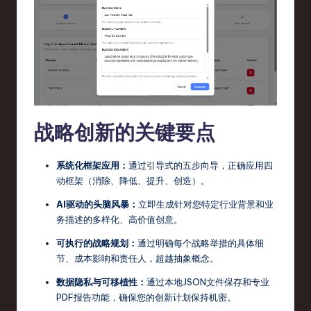
s
t
T
r
e
n
战略创新的关键要点
d
系统化框架应用：
通过引导式的五步向导，正确应用四
s
动框架（消除、降低、提升、创造）。
in
AI驱动的头脑风暴：
立即生成针对您特定行业背景和业
S
务描述的多样化、高价值创意。
o
可执行的战略规划：
通过明确每个战略举措的具体细
节、成本影响和责任人，超越抽象概念。
ft
w
数据隐私与可移植性：
通过本地JSON文件保存和专业
PDF报告功能，确保您的创新计划保持机密。
a