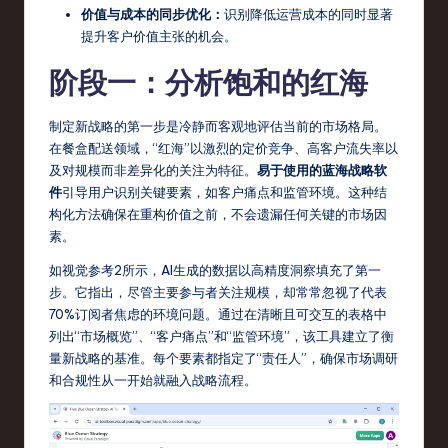
价值与成本的同步优化：
识别降低运营成本的同时显著
r
提升客户价值主张的机会。
e
阶段一：分析饱和的红海
,
T
制定新战略的第一步是冷静而客观地评估当前的市场格局。
在餐盒配送领域，“红海”以激烈的定价竞争、高客户流失率以
e
及对规模而非差异化的关注为特征。
易于使用的蓝海战略软
c
件
引导用户识别关键要素，如客户痛点和监管环境。这种结
构化方法确保在重构价值之前，不会遗漏任何关键的市场因
h
素。
,
如视觉参考2所示，AI生成的数据以高精度洞察填充了第一
a
步。它指出，尽管主要参与者关注规模，却常常忽视了代表
70%订阅者焦虑的环境问题。通过在清晰且可交互的表格中
n
列出“市场概览”、“客户痛点”和“监管环境”，该工具建立了衡
d
量新战略的基准。每个要素都指定了“责任人”，确保市场调研
和合规性从一开始就融入战略流程。
In
n