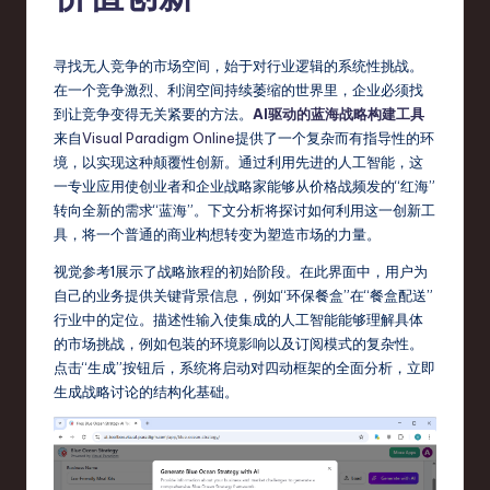
fi
e
寻找无人竞争的市场空间，始于对行业逻辑的系统性挑战。
d
在一个竞争激烈、利润空间持续萎缩的世界里，企业必须找
C
到让竞争变得无关紧要的方法。
AI驱动的蓝海战略构建工具
来自
Visual Paradigm Online
提供了一个复杂而有指导性的环
hi
境，以实现这种颠覆性创新。通过利用先进的人工智能，这
n
一专业应用使创业者和企业战略家能够从价格战频发的“红海”
转向全新的需求“蓝海”。下文分析将探讨如何利用这一创新工
e
具，将一个普通的商业构想转变为塑造市场的力量。
s
视觉参考1展示了战略旅程的初始阶段。在此界面中，用户为
e
自己的业务提供关键背景信息，例如“环保餐盒”在“餐盒配送”
行业中的定位。描述性输入使集成的人工智能能够理解具体
-
的市场挑战，例如包装的环境影响以及订阅模式的复杂性。
L
点击“生成”按钮后，系统将启动对四动框架的全面分析，立即
生成战略讨论的结构化基础。
a
t
e